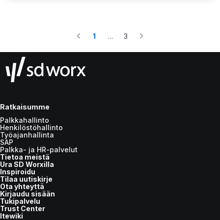
1
…
3
More
Ratkaisumme
Palkkahallinto
Henkilöstöhallinto
Työajanhallinta
SAP
Palkka- ja HR-palvelut
Tietoa meistä
Ura SD Worxilla
Inspiroidu
Tilaa uutiskirje
Ota yhteyttä
Kirjaudu sisään
Tukipalvelu
Trust Center
Itewiki