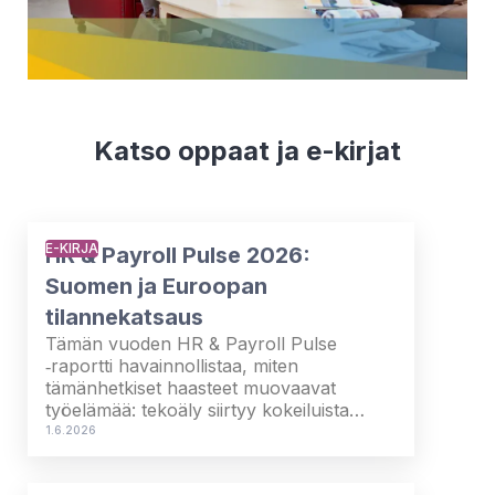
Katso oppaat ja e-kirjat
E-KIRJA
HR & Payroll Pulse 2026:
Suomen ja Euroopan
tilannekatsaus
Tämän vuoden HR & Payroll Pulse
‑raportti havainnollistaa, miten
tämänhetkiset haasteet muovaavat
työelämää: tekoäly siirtyy kokeiluista
todelliseen käyttöön,
1.6.2026
henkilöstösuunnittelu on noussut
useimmissa organisaatioissa prioriteetiksi,