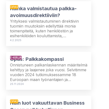
OPAS
Kuinka valmistautua palkka-
avoimuusdirektiiviin?
Yrityksesi valmistautuminen direktiivin
tuomiin muutoksiin edellyttää monia
toimenpiteitä, kuten henkilöstön ja
esihenkilöiden kouluttamista,
palkkaerojen tunnistamista ja tietojen
4.2.2025
järjestämistä. Varmista, että yrityksesi on
valmis täyttämään EU:n palkka-
avoimuusdirektiivin vaatimukset. Tämä
E-KIRJA
Opas: Palkkakompassi
tarkistuslista auttaa sinua etenemään
järjestelmällisesti ja tehokkaasti.
Onnistuneen palkanlaskennan määritelmä
kehittyy ja laajenee joka vuosi. Selvitimme
vuoden 2024 tutkimuksessamme 18
Euroopan maan työnantajien ja
työntekijöiden näkemyksiä
25.11.2024
palkkahallinnosta organisaatioissaan.
Palkkakompassi-oppaassa käymme läpi
tutkimustuloksia sekä paljastamme neljä
OPAS
Näin luot vakuuttavan Business
virstanpylvästä, jotka sinun on
saavutettava matkallasi kohti onnistunutta