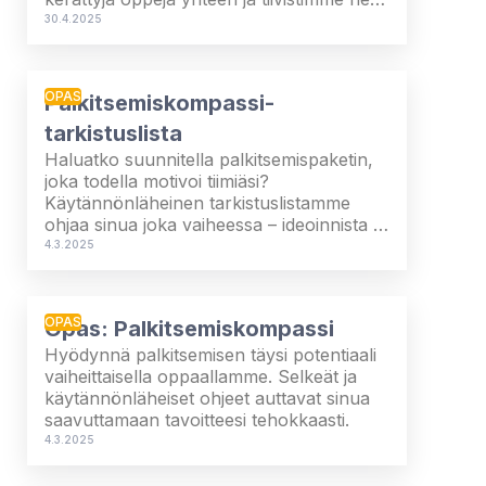
kuuden vinkin oppaaksi. Opas auttaa
30.4.2025
sinua valmistautumaan onnistuneeseen
ulkoistusprosessiin.
OPAS
Palkitsemiskompassi-
tarkistuslista
Haluatko suunnitella palkitsemispaketin,
joka todella motivoi tiimiäsi?
Käytännönläheinen tarkistuslistamme
ohjaa sinua joka vaiheessa – ideoinnista ja
markkinatutkimuksesta etujen
4.3.2025
räätälöimiseen sekä vaatimusten
noudattamiseen. Seuraa ohjeita
rakentaaksesi tehokas strategia, joka
OPAS
Opas: Palkitsemiskompassi
tukee yrityksesi tavoitteita ja vastaa
työntekijöidesi tarpeisiin.
Hyödynnä palkitsemisen täysi potentiaali
vaiheittaisella oppaallamme. Selkeät ja
käytännönläheiset ohjeet auttavat sinua
saavuttamaan tavoitteesi tehokkaasti.
4.3.2025