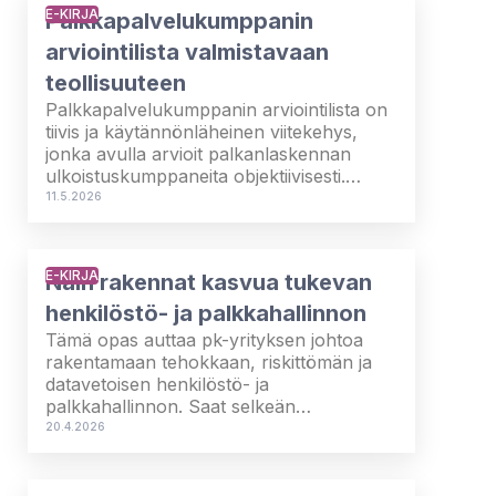
ja palkanlaskenta sekä palkitseminen ovat
E-KIRJA
Palkkapalvelukumppanin
nyt keskeisessä roolissa siinä, miten
työntekijät arvioivat oikeudenmukaisuutta
arviointilista valmistavaan
ja luotettavuutta. Nämä kaikki vaikuttavat
teollisuuteen
suoraan työn arkeen.
Palkkapalvelukumppanin arviointilista on
tiivis ja käytännönläheinen viitekehys,
jonka avulla arvioit palkanlaskennan
ulkoistuskumppaneita objektiivisesti.
Arviointilista on saatavilla sekä online-
11.5.2026
versiona että ladattavana pdf-tiedostona.
E-KIRJA
Näin rakennat kasvua tukevan
henkilöstö- ja palkkahallinnon
Tämä opas auttaa pk-yrityksen johtoa
rakentamaan tehokkaan, riskittömän ja
datavetoisen henkilöstö- ja
palkkahallinnon. Saat selkeän
vaiheittaisen mallin, joka vähentää
20.4.2026
kustannuksia, automatisoi prosesseja ja
tukee yrityksen kasvua.