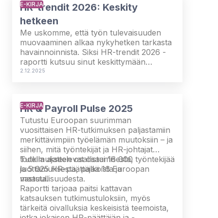
E-KIRJA
HR-trendit 2026: Keskity
hetkeen
Me uskomme, että työn tulevaisuuden
muovaaminen alkaa nykyhetken tarkasta
havainnoinnista. Siksi HR-trendit 2026 -
raportti kutsuu sinut keskittymään
hetkeen – pysähtymään ja pohtimaan,
2.12.2025
missä olemme nyt.
E-KIRJA
HR & Payroll Pulse 2025
Tutustu Euroopan suurimman
vuosittaisen HR-tutkimuksen paljastamiin
merkittävimpiin työelämän muutoksiin – ja
siihen, mitä työntekijät ja HR-johtajat
todella ajattelevat osaamisesta,
Tutkimukseen osallistui 16 000 työntekijää
luottamuksesta, palkoista ja
ja 5 625 HR-päättäjää 16 Euroopan
vastuullisuudesta.
maasta.
Raportti tarjoaa paitsi kattavan
katsauksen tutkimustuloksiin, myös
tärkeitä oivalluksia keskeisistä teemoista,
jotka jokaisen HR-päättäjän ja -