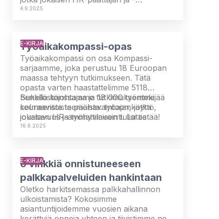
asiantuntijan on syytä ymmärtää.
4.9.2025
E-KIRJA
Työaikakompassi-opas
Työaikakompassi on osa Kompassi-
sarjaamme, joka perustuu 18 Euroopan
maassa tehtyyn tutkimukseen. Tätä
opasta varten haastattelimme 5118
henkilöstöjohtajaa ja 18 000 työntekijää
Sukella kanssamme tutkimuksemme
seuraavista teemoista: työajankäyttö,
kolmeentoista päähavaintoon, jotka
joustavuus ja työhyvinvointi. Lataa
jokaisen HR-ammattilaisen tulisi tietää!
maksuton opas, niin saat tietää, mitä
16.6.2025
suomalaisissa ja eurooppalaisissa
yrityksissä tapahtuu ja mitkä strategiat
auttavat niitä menestymään.
E-KIRJA
6 vinkkiä onnistuneeseen
palkkapalveluiden hankintaan
Oletko harkitsemassa palkkahallinnon
ulkoistamista? Kokosimme
asiantuntijoidemme vuosien aikana
kerättyjä oppeja yhteen ja tiivistimme ne