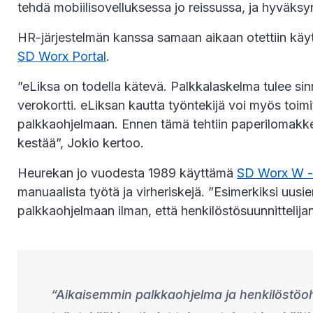
tehdä mobiilisovelluksessa jo reissussa, ja hyväks
HR-järjestelmän kanssa samaan aikaan otettiin kä
SD Worx Portal
.
”eLiksa on todella kätevä. Palkkalaskelma tulee sinn
verokortti. eLiksan kautta työntekijä voi myös toim
palkkaohjelmaan. Ennen tämä tehtiin paperilomakkee
kestää”, Jokio kertoo.
Heurekan jo vuodesta 1989 käyttämä
SD Worx W -p
manuaalista työtä ja virheriskejä. ”Esimerkiksi uusi
palkkaohjelmaan ilman, että henkilöstösuunnittelijan 
Aikaisemmin palkkaohjelma ja henkilöstöohjel