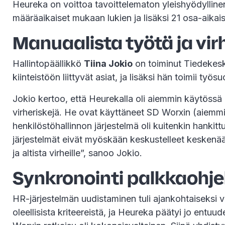
Heureka on voittoa tavoittelematon yleishyödyllinen
määräaikaiset mukaan lukien ja lisäksi 21 osa-aikais
Manuaalista työtä ja virhe
Hallintopäällikkö
Tiina Jokio
on toiminut Tiedekesku
kiinteistöön liittyvät asiat, ja lisäksi hän toimii työs
Jokio kertoo, että Heurekalla oli aiemmin käytössä e
virheriskejä. He ovat käyttäneet SD Worxin (aiemm
henkilöstöhallinnon järjestelmä oli kuitenkin hankitt
järjestelmät eivät myöskään keskustelleet keskenään
ja altista virheille”, sanoo Jokio.
Synkronointi palkkaohje
HR-järjestelmän uudistaminen tuli ajankohtaiseksi v
oleellisista kriteereistä, ja Heureka päätyi jo en