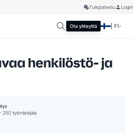
Tukipalvelu
Login
| FI
Ota yhteyttä
vaa henkilöstö- ja
itys
- 250 työntekijää