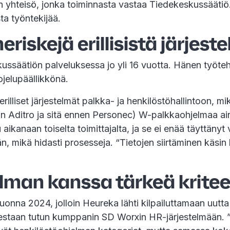
 yhteisö, jonka toiminnasta vastaa Tiedekeskussäätiö. 
ta työntekijää.
riskejä erillisistä järjest
ssäätiön palveluksessa jo yli 16 vuotta. Hänen työteht
uojelupäällikkönä.
rilliset järjestelmät palkka- ja henkilöstöhallintoon, m
in Aditro ja sitä ennen Personec) W-palkkaohjelmaa ai
u aikanaan toiselta toimittajalta, ja se ei enää täyttäny
, mikä hidasti prosesseja. “Tietojen siirtäminen käsin
lman kanssa tärkeä kritee
uonna 2024, jolloin Heureka lähti kilpailuttamaan uutta
tuudestaan tutun kumppanin SD Worxin HR-järjestelmään