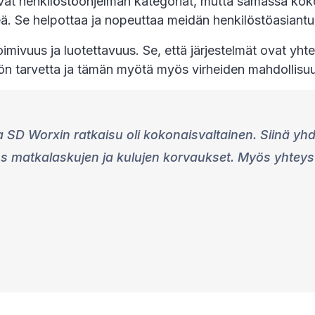
styvät henkilöstöohjelman kategoriat, mutta samassa k
. Se helpottaa ja nopeuttaa meidän henkilöstöasiantunt
oimivuus ja luotettavuus. Se, että järjestelmät ovat yh
n tarvetta ja tämän myötä myös virheiden mahdollisuu
SD Worxin ratkaisu oli kokonaisvaltainen. Siinä yhd
matkalaskujen ja kulujen korvaukset. Myös yhteys