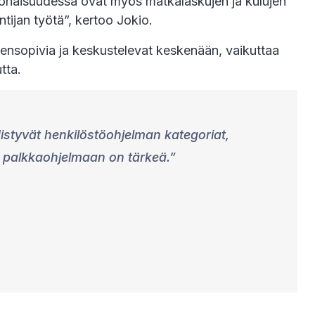
okonaisuudessa ovat myös matkalaskujen ja kulujen
ijan työtä”, kertoo Jokio.
teensopivia ja keskustelevat keskenään, vaikuttaa
tta.
istyvät henkilöstöohjelman kategoriat,
 palkkaohjelmaan on tärkeä.