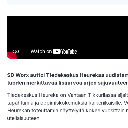
SD Worx auttoi Tiedekeskus Heurekaa uudistama
tuoden merkittävää lisäarvoa arjen sujuvuuteen
Tiedekeskus Heureka on Vantaan Tikkurilassa sijait
tapahtumia ja oppimiskokemuksia kaikenikäisille. Vu
Heurekan toteuttamia näyttelyitä kokee vuosittain n
uteliaisuuteen.