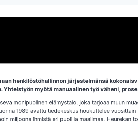
an henkilöstöhallinnon järjestelmänsä kokonaisva
. Yhteistyön myötä manuaalinen työ väheni, proses
seva monipuolinen elämystalo, joka tarjoaa muun muass
onna 1989 avattu tiedekeskus houkuttelee vuosittain Ti
oin miljoona ihmistä eri puolilla maailmaa. Heurekan toi