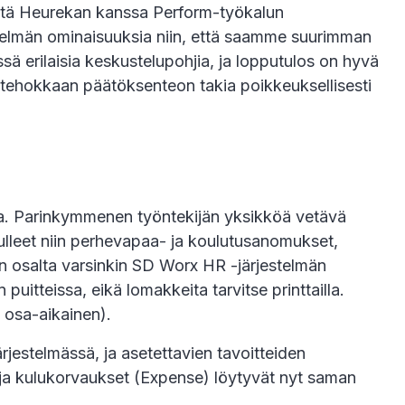
tä Heurekan kanssa Perform-työkalun
elmän ominaisuuksia niin, että saamme suurimman
ä erilaisia keskustelupohjia, ja lopputulos on hyvä
 tehokkaan päätöksenteon takia poikkeuksellisesti
la. Parinkymmenen työntekijän yksikköä vetävä
ulleet niin perhevapaa- ja koulutusanomukset,
 osalta varsinkin SD Worx HR -järjestelmän
uitteissa, eikä lomakkeita tarvitse printtailla.
 osa-aikainen).
rjestelmässä, ja asetettavien tavoitteiden
 ja kulukorvaukset (Expense) löytyvät nyt saman