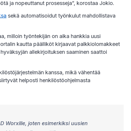
yötä ja nopeuttanut prosesseja”, korostaa Jokio.
ksa
sekä automatisoidut työnkulut mahdollistava
aa, milloin työntekijän on aika hankkia uusi
ortalin kautta päälliköt kirjaavat palkkiolomakkeet
hyväksyjän allekirjoituksen saaminen saattoi
kilöstöjärjestelmän kanssa, mikä vähentää
siirtyvät helposti henkilöstöohjelmasta
SD Worxille, joten esimerkiksi uusien