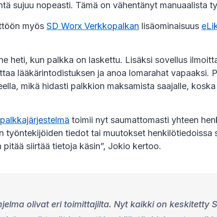
yntä sujuu nopeasti. Tämä on vähentänyt manuaalista t
yttöön myös
SD Worx Verkkopalkan
lisäominaisuus
eLi
e heti, kun palkka on laskettu. Lisäksi sovellus ilmoitt
ittaa lääkärintodistuksen ja anoa lomarahat vapaaksi. P
lla, mikä hidasti palkkion maksamista saajalle, koska 
alkkajärjestelmä
toimii nyt saumattomasti yhteen hen
en työntekijöiden tiedot tai muutokset henkilötiedoissa 
pitää siirtää tietoja käsin”, Jokio kertoo.
ma olivat eri toimittajilta. Nyt kaikki on keskitetty 