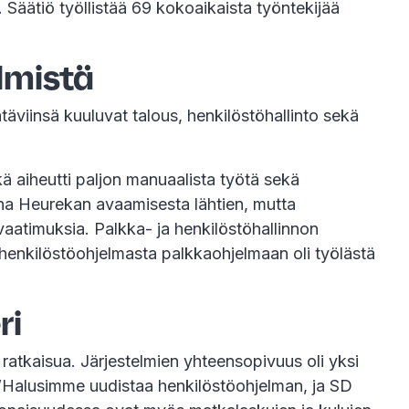
Säätiö työllistää 69 kokoaikaista työntekijää
elmistä
äviinsä kuuluvat talous, henkilöstöhallinto sekä
ikä aiheutti paljon manuaalista työtä sekä
na Heurekan avaamisesta lähtien, mutta
t vaatimuksia. Palkka- ja henkilöstöhallinnon
 henkilöstöohjelmasta palkkaohjelmaan oli työlästä
ri
 ratkaisua. Järjestelmien yhteensopivuus oli yksi
. ”Halusimme uudistaa henkilöstöohjelman, ja SD