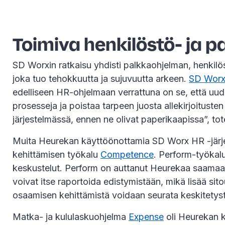
Toimiva henkilöstö- ja 
SD Worxin ratkaisu yhdisti palkkaohjelman, henkilö
joka tuo tehokkuutta ja sujuvuutta arkeen.
SD Worx 
edelliseen HR-ohjelmaan verrattuna on se, että uude
prosesseja ja poistaa tarpeen juosta allekirjoitust
järjestelmässä, ennen ne olivat paperikaapissa”, to
Muita Heurekan käyttöönottamia SD Worx HR -järjest
kehittämisen työkalu
Competence
. Perform-työkal
keskustelut. Perform on auttanut Heurekaa saamaan 
voivat itse raportoida edistymistään, mikä lisää sit
osaamisen kehittämistä voidaan seurata keskitetyst
Matka- ja kululaskuohjelma
Expense
oli Heurekan k