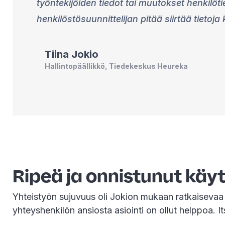
työntekijöiden tiedot tai muutokset henkilöt
henkilöstösuunnittelijan pitää siirtää tietoja 
Tiina
Jokio
Hallintopäällikkö, Tiedekeskus Heureka
Ripeä ja onnistunut käy
Yhteistyön sujuvuus oli Jokion mukaan ratkaisevaa 
yhteyshenkilön ansiosta asiointi on ollut helppoa. 