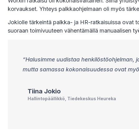
Worxin ratkaisu oli kokonaisvaltainen. Siinä yhdi
korvaukset. Yhteys palkkaohjelmaan oli myös tärkeä
Jokiolle tärkeintä palkka- ja HR-ratkaisuissa ovat t
suoraan toimivuuteen vähentämällä manuaalisen työ
Halusimme uudistaa henkilöstöohjelman, ja 
mutta samassa kokonaisuudessa ovat myös 
Tiina
Jokio
Hallintopäällikkö, Tiedekeskus Heureka