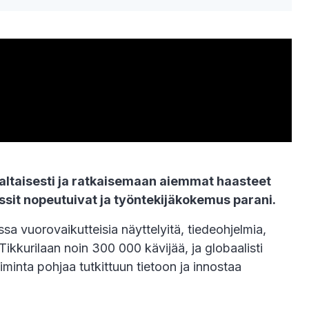
ltaisesti ja ratkaisemaan aiemmat haasteet
sit nopeutuivat ja työntekijäkokemus parani.
a vuorovaikutteisia näyttelyitä, tiedeohjelmia,
kkurilaan noin 300 000 kävijää, ja globaalisti
minta pohjaa tutkittuun tietoon ja innostaa