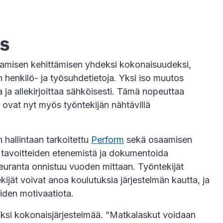
us
saamisen kehittämisen yhdeksi kokonaisuudeksi,
an henkilö- ja työsuhdetietoja. Yksi iso muutos
 ja allekirjoittaa sähköisesti. Tämä nopeuttaa
 ovat nyt myös työntekijän nähtävillä
hallintaan tarkoitettu
Perform
sekä osaamisen
a tavoitteiden etenemistä ja dokumentoida
seuranta onnistuu vuoden mittaan. Työntekijät
ijät voivat anoa koulutuksia järjestelmän kautta, ja
öiden motivaatiota.
aksi kokonaisjärjestelmää. ”Matkalaskut voidaan