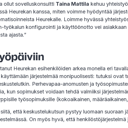
 ollut sovelluskonsultti
Taina Mattila
kehuu yhteistyö
ssä Heurekan kanssa, miten voimme hyödyntää järjest
tomatisoinneista Heurekalle. Loimme hyvässä yhteistyöss
-työkalun konfigurointi ja käyttöönotto vei asiakkaan
sta ajasta.”
yöpäiviin
tanut Heurekan esihenkilöiden arkea monella eri taval
käyttämään järjestelmää monipuolisesti: tutuksi ovat t
eskustelutkin. Perhevapaa-anomusten ja työsopimusten
a, kun sopimukset voidaan tehdä valmiiksi järjestelmän p
ppisille työsopimuksille (kokoaikainen, määräaikainen,
i siitä, että keskustelukutsun pystyy luomaan suoraan jä
jestelmässä. On myös hyvä, että henkilöstöjärjestelmä