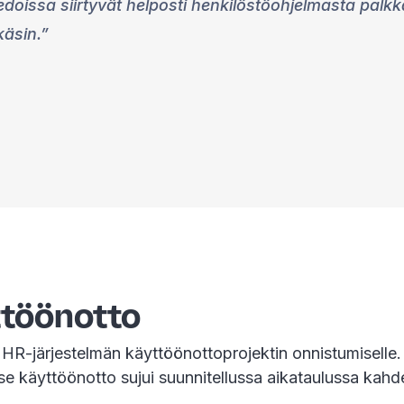
iedoissa siirtyvät helposti henkilöstöohjelmasta palk
käsin.
ttöönotto
HR-järjestelmän käyttöönottoprojektin onnistumiselle.
Itse käyttöönotto sujui suunnitellussa aikataulussa kah