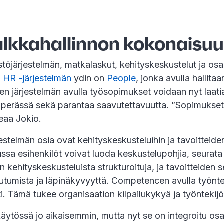
palkkahallinnon kokonaisu
stöjärjestelmän, matkalaskut, kehityskeskustelut ja o
HR -järjestelmän
ydin on
People
, jonka avulla hallita
n järjestelmän avulla työsopimukset voidaan nyt laatia
en perässä sekä parantaa saavutettavuutta. ”Sopimukset
teaa Jokio.
elmän osia ovat kehityskeskusteluihin ja tavoitteiden 
ussa esihenkilöt voivat luoda keskustelupohjia, seurat
kehityskeskusteluista strukturoituja, ja tavoitteiden 
outumista ja läpinäkyvyyttä. Competencen avulla työntek
i. Tämä tukee organisaation kilpailukykyä ja työntekij
äytössä jo aikaisemmin, mutta nyt se on integroitu os