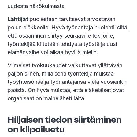
uudesta näkökulmasta.
Lähtijät
puolestaan tarvitsevat arvostavan
polun eläkkeelle. Hyvä työnantaja huolehtii siitä,
että osaaminen siirtyy seuraaville tekijöille,
työntekijää kiitetään tehdystä työstä ja uusi
elämänvaihe voi alkaa hyvillä mielin.
Viimeiset työkuukaudet vaikuttavat yllättävän
paljon siihen, millaisena työntekijä muistaa
työyhteisönsä ja työnantajansa vielä vuosienkin
päästä. On hyvä muistaa, että eläkeläiset ovat
organisaation mainelähettiläitä.
Hiljaisen tiedon siirtäminen
on kilpailuetu