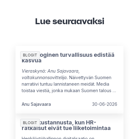
Lue seuraavaksi
Psykologinen turvallisuus edistää
BLOGIT
kasvua
Vieraskynä: Anu Sajavaara,
valtakunnansovittelija.
Näivettyvän Suomen
narratiivi tuntuu lannistaneen meidät. Media
toistaa viestiä, jonka mukaan Suomen talous ei
ole kasvanut moneen vuoteen, ja myönteiset
signaalit ovat vielä heikkoja. Arvovaltaisissa
Anu Sajavaara
30-06-2026
pöydissä mietitään kuumeisesti, mikä meitä
jarruttaa, mistä syntyisi uutta kasvua ja miten
7 piilokustannusta, kun HR-
oppisimme ajattelemaan isommin.
BLOGIT
ratkaisut eivät tue liiketoimintaa
Henkilöstöhallinnon digitalisaatio on