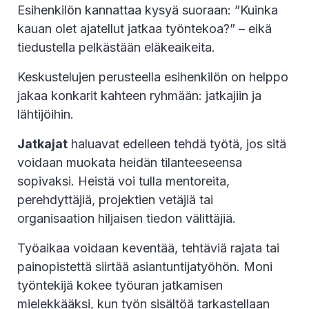
Esihenkilön kannattaa kysyä suoraan: ”Kuinka
kauan olet ajatellut jatkaa työntekoa?” – eikä
tiedustella pelkästään eläkeaikeita.
Keskustelujen perusteella esihenkilön on helppo
jakaa konkarit kahteen ryhmään: jatkajiin ja
lähtijöihin.
Jatkajat
haluavat edelleen tehdä työtä, jos sitä
voidaan muokata heidän tilanteeseensa
sopivaksi. Heistä voi tulla mentoreita,
perehdyttäjiä, projektien vetäjiä tai
organisaation hiljaisen tiedon välittäjiä.
Työaikaa voidaan keventää, tehtäviä rajata tai
painopistettä siirtää asiantuntijatyöhön. Moni
työntekijä kokee työuran jatkamisen
mielekkääksi, kun työn sisältöä tarkastellaan