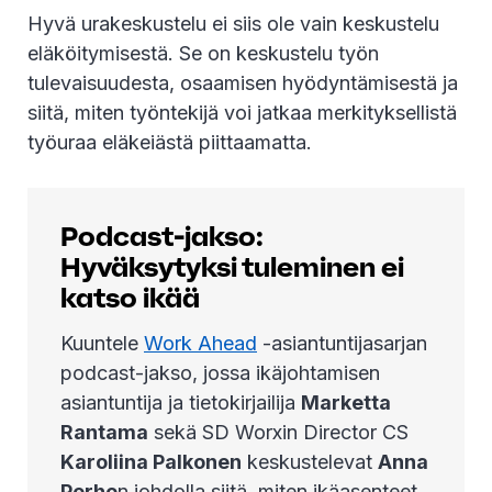
Hyvä urakeskustelu ei siis ole vain keskustelu
eläköitymisestä. Se on keskustelu työn
tulevaisuudesta, osaamisen hyödyntämisestä ja
siitä, miten työntekijä voi jatkaa merkityksellistä
työuraa eläkeiästä piittaamatta.
Podcast-jakso:
Hyväksytyksi tuleminen ei
katso ikää
Kuuntele
Work Ahead
-asiantuntijasarjan
podcast-jakso, jossa ikäjohtamisen
asiantuntija ja tietokirjailija ⁠
Marketta
Rantama
⁠ sekä SD Worxin Director CS
Karoliina Palkonen
⁠ keskustelevat
Anna
Perho
n johdolla siitä, miten ikäasenteet