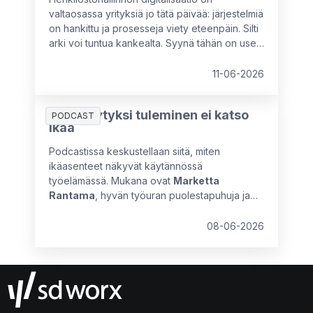
valtaosassa yrityksiä jo tätä päivää: järjestelmiä
on hankittu ja prosesseja viety eteenpäin. Silti
arki voi tuntua kankealta. Syynä tähän on usein
se, että käytössä olevat ratkaisut eivät vastaa
organisaation nykyistä kokoa, rakennetta tai
11-06-2026
tavoitteita. Tällöin piilokustannuksia syntyy
kahdesta suunnasta: tekemättömistä
Hyväksytyksi tuleminen ei katso
parannuksista tai vääränlaisista, osittain
PODCAST
ikää
toimivista ratkaisuista.
Podcastissa keskustellaan siitä, miten
ikäasenteet näkyvät käytännössä
työelämässä. Mukana ovat
Marketta
Rantama
, hyvän työuran puolestapuhuja ja
ikäjohtamisen asiantuntija, sekä
Karoliina
Palkonen
, Director CS, SD Worx.
08-06-2026