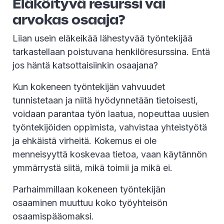
Eläköityvä resurssi vai
arvokas osaaja?
Liian usein eläkeikää lähestyvää työntekijää
tarkastellaan poistuvana henkilöresurssina. Entä
jos häntä katsottaisiinkin osaajana?
Kun kokeneen työntekijän vahvuudet
tunnistetaan ja niitä hyödynnetään tietoisesti,
voidaan parantaa työn laatua, nopeuttaa uusien
työntekijöiden oppimista, vahvistaa yhteistyötä
ja ehkäistä virheitä. Kokemus ei ole
menneisyyttä koskevaa tietoa, vaan käytännön
ymmärrystä siitä, mikä toimii ja mikä ei.
Parhaimmillaan kokeneen työntekijän
osaaminen muuttuu koko työyhteisön
osaamispääomaksi.