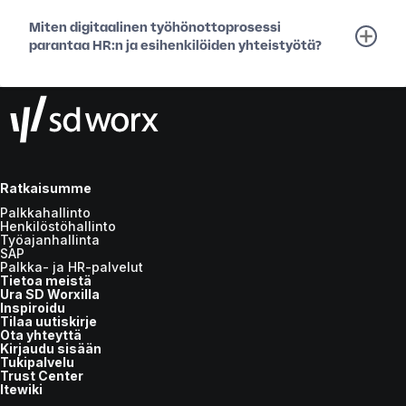
Miten digitaalinen työhönottoprosessi
parantaa HR:n ja esihenkilöiden yhteistyötä?
Ratkaisumme
Palkkahallinto
Henkilöstöhallinto
Työajanhallinta
SAP
Palkka- ja HR-palvelut
Tietoa meistä
Ura SD Worxilla
Inspiroidu
Tilaa uutiskirje
Ota yhteyttä
Kirjaudu sisään
Tukipalvelu
Trust Center
Itewiki