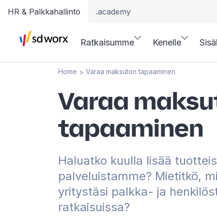
HR & Palkkahallinto
.academy
Ratkaisumme
Kenelle
Sisä
Home
Varaa maksuton tapaaminen
>
Varaa maksu
tapaaminen
Haluatko kuulla lisää tuotte
palveluistamme? Mietitkö, m
yritystäsi palkka- ja henkilös
ratkaisuissa?