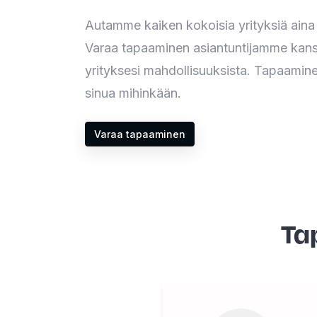
Autamme kaiken kokoisia yrityksiä aina 
Varaa tapaaminen asiantuntijamme kanss
yrityksesi mahdollisuuksista. Tapaamin
sinua mihinkään.
Varaa tapaaminen
Ta