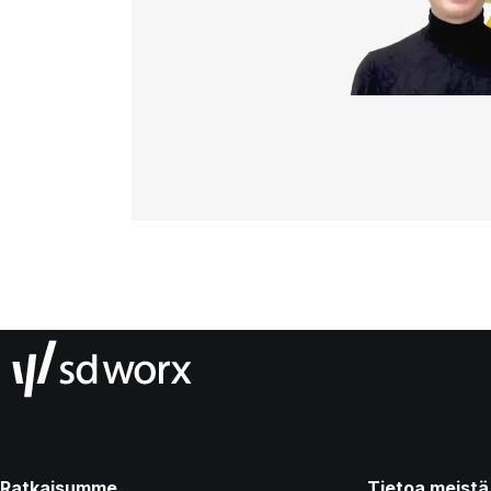
Ratkaisumme
Tietoa meistä