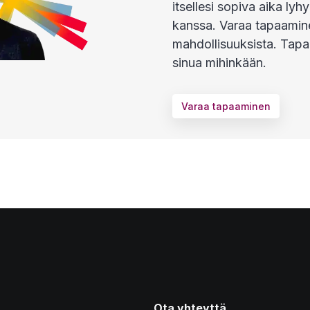
itsellesi sopiva aika l
kanssa. Varaa tapaaminen
mahdollisuuksista. Tap
sinua mihinkään.
Varaa tapaaminen
Ota yhteyttä