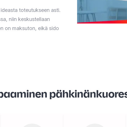
ideasta toteutukseen asti.
a, niin keskustellaan
en on maksuton, eikä sido
paaminen pähkinänkuore