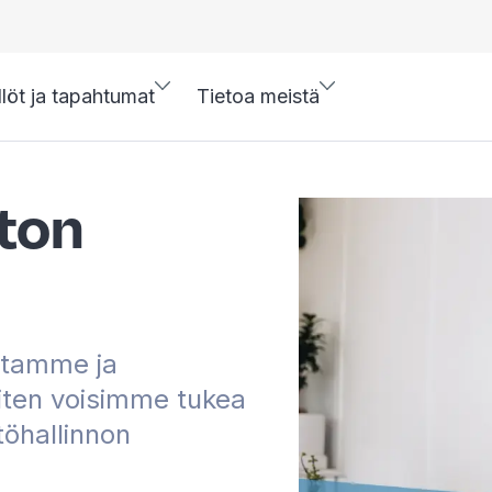
llöt ja tapahtumat
Tietoa meistä
ton
istamme ja
iten voisimme tukea
töhallinnon