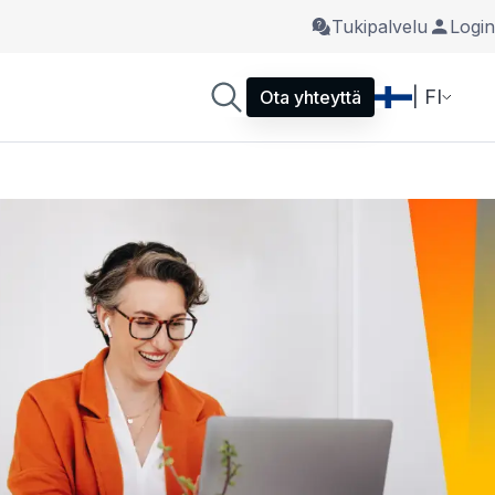
Tukipalvelu
Login
| FI
Ota yhteyttä