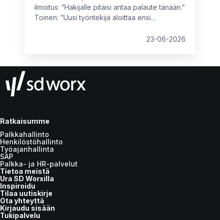
ilmoitus: ”Hakijalle pitäisi antaa palaute tänään.”
Toinen: ”Uusi työntekijä aloittaa ensi
maanantaina – onko kaikki tarvittava
kunnossa?” Kolmas: ”Voitko tarkistaa nämä
23-06-2026
poissaolot ennen kuin menevät palkkaan?”
HR-työ ei ole koskaan vain yhtä asiaa. Se on
jatkuvaa tasapainottelua, jossa rekrytointi,
arjen hallinta ja ihmisten kehittäminen kulkevat
rinnakkain, usein jopa saman tunnin aikana.
Ratkaisumme
Palkkahallinto
Henkilöstöhallinto
Työajanhallinta
SAP
Palkka- ja HR-palvelut
Tietoa meistä
Ura SD Worxilla
Inspiroidu
Tilaa uutiskirje
Ota yhteyttä
Kirjaudu sisään
Tukipalvelu