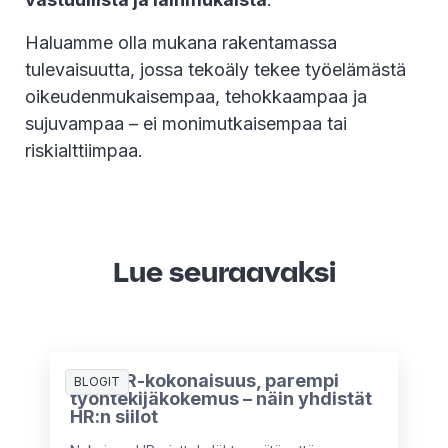
Haluamme olla mukana rakentamassa
tulevaisuutta, jossa tekoäly tekee työelämästä
oikeudenmukaisempaa, tehokkaampaa ja
sujuvampaa – ei monimutkaisempaa tai
riskialttiimpaa.
Lue seuraavaksi
Yksi HR-kokonaisuus, parempi
BLOGIT
työntekijäkokemus – näin yhdistät
HR:n siilot