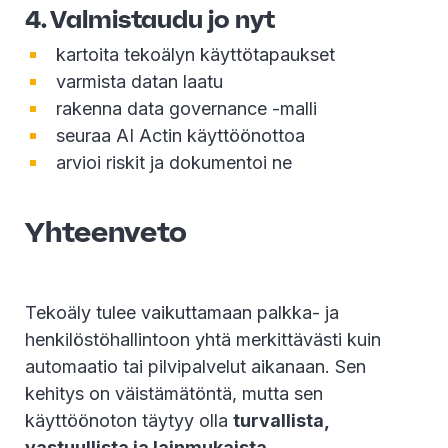
4. Valmistaudu jo nyt
kartoita tekoälyn käyttötapaukset
varmista datan laatu
rakenna data governance -malli
seuraa AI Actin käyttöönottoa
arvioi riskit ja dokumentoi ne
Yhteenveto
Tekoäly tulee vaikuttamaan palkka- ja
henkilöstöhallintoon yhtä merkittävästi kuin
automaatio tai pilvipalvelut aikanaan. Sen
kehitys on väistämätöntä, mutta sen
käyttöönoton täytyy olla
turvallista,
vastuullista ja lainmukaista
.