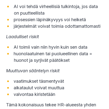
AI voi tehdä virheellisiä tulkintoja, jos data
on puutteellista
prosessien läpinäkyvyys voi heiketä
järjestelmät voivat toimia odottamattomasti
Laadulliset riskit
AI toimii vain niin hyvin kuin sen data
huonolaatuinen tai puolueellinen data =
huonot ja syrjivät päätökset
Muuttuvan sääntelyn riskit
vaatimukset täsmentyvät
aikataulut voivat muuttua
valvontaa kiristetään
Tämä kokonaisuus tekee HR-alueesta yhden