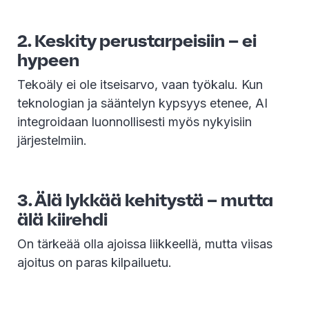
2. Keskity perustarpeisiin – ei
hypeen
Tekoäly ei ole itseisarvo, vaan työkalu. Kun
teknologian ja sääntelyn kypsyys etenee, AI
integroidaan luonnollisesti myös nykyisiin
järjestelmiin.
3. Älä lykkää kehitystä – mutta
älä kiirehdi
On tärkeää olla ajoissa liikkeellä, mutta viisas
ajoitus on paras kilpailuetu.