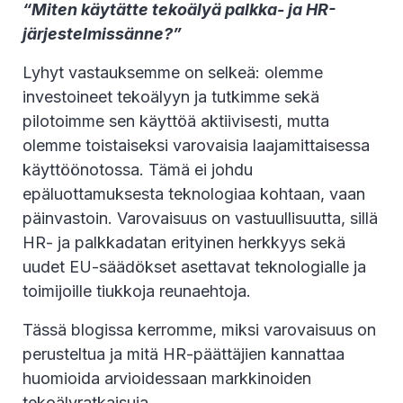
“Miten käytätte tekoälyä palkka- ja HR-
järjestelmissänne?”
Lyhyt vastauksemme on selkeä: olemme
investoineet tekoälyyn ja tutkimme sekä
pilotoimme sen käyttöä aktiivisesti, mutta
olemme toistaiseksi varovaisia laajamittaisessa
käyttöönotossa. Tämä ei johdu
epäluottamuksesta teknologiaa kohtaan, vaan
päinvastoin. Varovaisuus on vastuullisuutta, sillä
HR- ja palkkadatan erityinen herkkyys sekä
uudet EU-säädökset asettavat teknologialle ja
toimijoille tiukkoja reunaehtoja.
Tässä blogissa kerromme, miksi varovaisuus on
perusteltua ja mitä HR-päättäjien kannattaa
huomioida arvioidessaan markkinoiden
tekoälyratkaisuja.