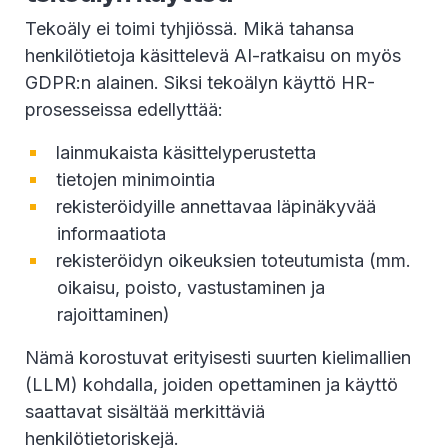
Tekoäly ei toimi tyhjiössä. Mikä tahansa
henkilötietoja käsittelevä AI-ratkaisu on myös
GDPR:n alainen. Siksi tekoälyn käyttö HR-
prosesseissa edellyttää:
lainmukaista käsittelyperustetta
tietojen minimointia
rekisteröidyille annettavaa läpinäkyvää
informaatiota
rekisteröidyn oikeuksien toteutumista (mm.
oikaisu, poisto, vastustaminen ja
rajoittaminen)
Nämä korostuvat erityisesti suurten kielimallien
(LLM) kohdalla, joiden opettaminen ja käyttö
saattavat sisältää merkittäviä
henkilötietoriskejä.