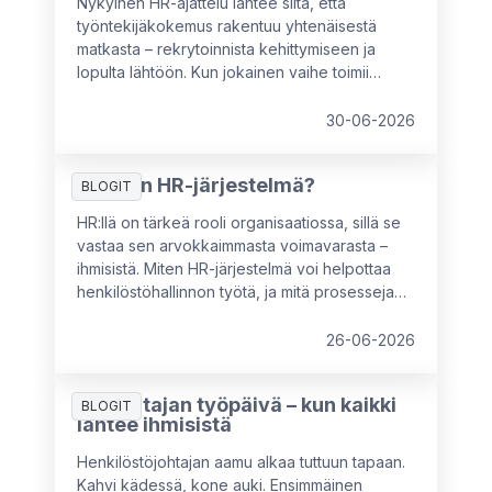
Nykyinen HR-ajattelu lähtee siitä, että
työntekijäkokemus rakentuu yhtenäisestä
matkasta – rekrytoinnista kehittymiseen ja
lopulta lähtöön. Kun jokainen vaihe toimii
saumattomasti yhteen, vaikutus näkyy suoraan
sitoutumisessa, tuottavuudessa ja
30-06-2026
työnantajamielikuvassa. Silti arjessa nämä
vaiheet ovat usein siiloissa, ja juuri tässä
Mikä on HR-järjestelmä?
kohtaa moni HR-ammattilainen alkaa miettiä:
BLOGIT
voisiko kaiken tehdä fiksummin?
HR:llä on tärkeä rooli organisaatiossa, sillä se
vastaa sen arvokkaimmasta voimavarasta –
ihmisistä. Miten HR-järjestelmä voi helpottaa
henkilöstöhallinnon työtä, ja mitä prosesseja
se voi hoitaa tai automatisoida?
26-06-2026
HR-johtajan työpäivä – kun kaikki
BLOGIT
lähtee ihmisistä
Henkilöstöjohtajan aamu alkaa tuttuun tapaan.
Kahvi kädessä, kone auki. Ensimmäinen