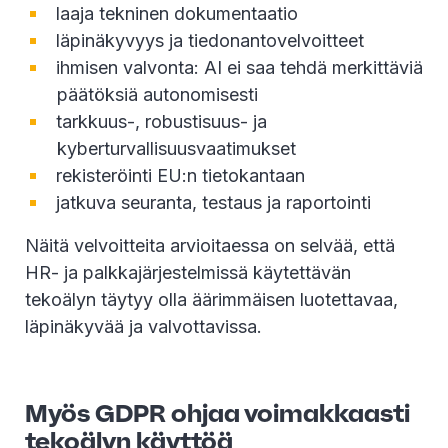
laaja tekninen dokumentaatio
läpinäkyvyys ja tiedonantovelvoitteet
ihmisen valvonta: AI ei saa tehdä merkittäviä
päätöksiä autonomisesti
tarkkuus-, robustisuus- ja
kyberturvallisuusvaatimukset
rekisteröinti EU:n tietokantaan
jatkuva seuranta, testaus ja raportointi
Näitä velvoitteita arvioitaessa on selvää, että
HR- ja palkkajärjestelmissä käytettävän
tekoälyn täytyy olla äärimmäisen luotettavaa,
läpinäkyvää ja valvottavissa.
Myös GDPR ohjaa voimakkaasti
tekoälyn käyttöä