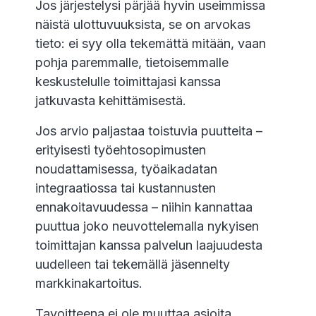
Jos järjestelysi pärjää hyvin useimmissa
näistä ulottuvuuksista, se on arvokas
tieto: ei syy olla tekemättä mitään, vaan
pohja paremmalle, tietoisemmalle
keskustelulle toimittajasi kanssa
jatkuvasta kehittämisestä.
Jos arvio paljastaa toistuvia puutteita –
erityisesti työehtosopimusten
noudattamisessa, työaikadatan
integraatiossa tai kustannusten
ennakoitavuudessa – niihin kannattaa
puuttua joko neuvottelemalla nykyisen
toimittajan kanssa palvelun laajuudesta
uudelleen tai tekemällä jäsennelty
markkinakartoitus.
Tavoitteena ei ole muuttaa asioita