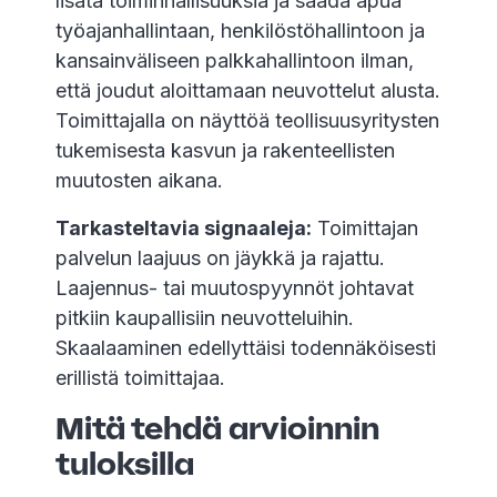
lisätä toiminnallisuuksia ja saada apua
työajanhallintaan, henkilöstöhallintoon ja
kansainväliseen palkkahallintoon ilman,
että joudut aloittamaan neuvottelut alusta.
Toimittajalla on näyttöä teollisuusyritysten
tukemisesta kasvun ja rakenteellisten
muutosten aikana.
Tarkasteltavia signaaleja:
Toimittajan
palvelun laajuus on jäykkä ja rajattu.
Laajennus- tai muutospyynnöt johtavat
pitkiin kaupallisiin neuvotteluihin.
Skaalaaminen edellyttäisi todennäköisesti
erillistä toimittajaa.
Mitä tehdä arvioinnin
tuloksilla