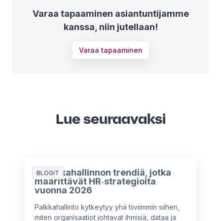
Varaa tapaaminen asiantuntijamme
kanssa, niin jutellaan!
Varaa tapaaminen
Lue seuraavaksi
5 palkkahallinnon trendiä, jotka
BLOGIT
määrittävät HR‑strategioita
vuonna 2026
Palkkahallinto kytkeytyy yhä tiiviimmin siihen,
miten organisaatiot johtavat ihmisiä, dataa ja