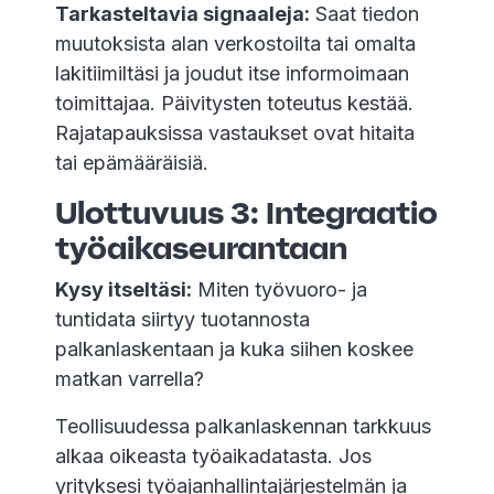
Tarkasteltavia signaaleja:
Saat tiedon
muutoksista alan verkostoilta tai omalta
lakitiimiltäsi ja joudut itse informoimaan
toimittajaa. Päivitysten toteutus kestää.
Rajatapauksissa vastaukset ovat hitaita
tai epämääräisiä.
Ulottuvuus 3: Integraatio
työaikaseurantaan
Kysy itseltäsi:
Miten työvuoro- ja
tuntidata siirtyy tuotannosta
palkanlaskentaan ja kuka siihen koskee
matkan varrella?
Teollisuudessa palkanlaskennan tarkkuus
alkaa oikeasta työaikadatasta. Jos
yrityksesi työajanhallintajärjestelmän ja