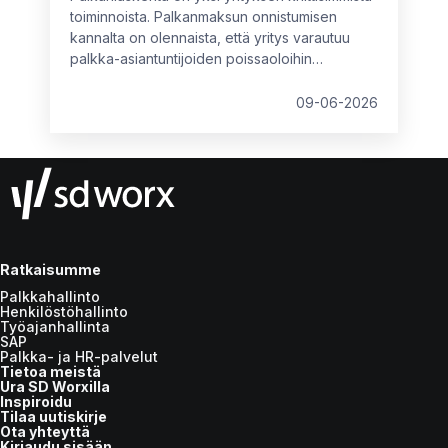
toiminnoista. Palkanmaksun onnistumisen
kannalta on olennaista, että yritys varautuu
palkka-asiantuntijoiden poissaoloihin
etukäteen eikä vasta sitten, kun tilanne on
päällä.
09-06-2026
Ratkaisumme
Palkkahallinto
Henkilöstöhallinto
Työajanhallinta
SAP
Palkka- ja HR-palvelut
Tietoa meistä
Ura SD Worxilla
Inspiroidu
Tilaa uutiskirje
Ota yhteyttä
Kirjaudu sisään