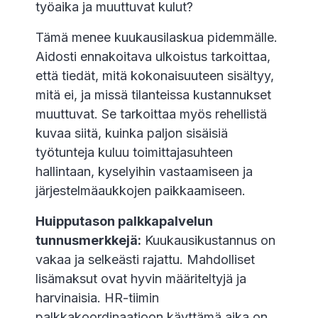
työaika ja muuttuvat kulut?
Tämä menee kuukausilaskua pidemmälle.
Aidosti ennakoitava ulkoistus tarkoittaa,
että tiedät, mitä kokonaisuuteen sisältyy,
mitä ei, ja missä tilanteissa kustannukset
muuttuvat. Se tarkoittaa myös rehellistä
kuvaa siitä, kuinka paljon sisäisiä
työtunteja kuluu toimittajasuhteen
hallintaan, kyselyihin vastaamiseen ja
järjestelmäaukkojen paikkaamiseen.
Huipputason palkkapalvelun
tunnusmerkkejä:
Kuukausikustannus on
vakaa ja selkeästi rajattu. Mahdolliset
lisämaksut ovat hyvin määriteltyjä ja
harvinaisia. HR-tiimin
palkkakoordinaatioon käyttämä aika on