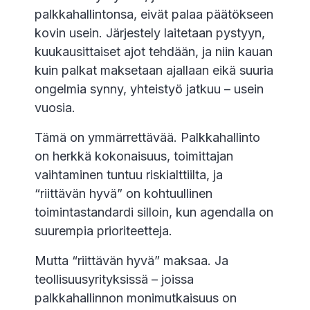
palkkahallintonsa, eivät palaa päätökseen
kovin usein. Järjestely laitetaan pystyyn,
kuukausittaiset ajot tehdään, ja niin kauan
kuin palkat maksetaan ajallaan eikä suuria
ongelmia synny, yhteistyö jatkuu – usein
vuosia.
Tämä on ymmärrettävää. Palkkahallinto
on herkkä kokonaisuus, toimittajan
vaihtaminen tuntuu riskialttiilta, ja
“riittävän hyvä” on kohtuullinen
toimintastandardi silloin, kun agendalla on
suurempia prioriteetteja.
Mutta “riittävän hyvä” maksaa. Ja
teollisuusyrityksissä – joissa
palkkahallinnon monimutkaisuus on