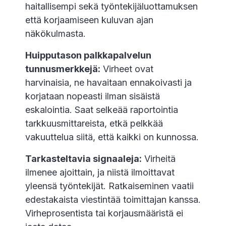
haitallisempi sekä työntekijäluottamuksen
että korjaamiseen kuluvan ajan
näkökulmasta.
Huipputason palkkapalvelun
tunnusmerkkejä:
Virheet ovat
harvinaisia, ne havaitaan ennakoivasti ja
korjataan nopeasti ilman sisäistä
eskalointia. Saat selkeää raportointia
tarkkuusmittareista, etkä pelkkää
vakuuttelua siitä, että kaikki on kunnossa.
Tarkasteltavia signaaleja:
Virheitä
ilmenee ajoittain, ja niistä ilmoittavat
yleensä työntekijät. Ratkaiseminen vaatii
edestakaista viestintää toimittajan kanssa.
Virheprosentista tai korjausmääristä ei