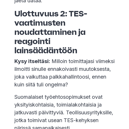
jaeta dataa.
Ulottuvuus 2: TES-
vaatimusten
noudattaminen ja
reagointi
lainsäädäntöön
Kysy itseltäsi:
Milloin toimittajasi viimeksi
ilmoitti sinulle ennakoivasti muutoksesta,
joka vaikuttaa palkkahallintoosi, ennen
kuin siitä tuli ongelma?
Suomalaiset työehtosopimukset ovat
yksityiskohtaisia, toimialakohtaisia ja
jatkuvasti päivittyviä. Teollisuusyrityksille,
jotka toimivat usean TES-kehyksen
piirissä samanaikaisesti,