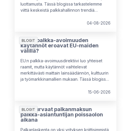
luottamusta. Tässä blogissa tarkastelemme
viittä keskeistä palkkahallinnon trendiä
vuodelle 2026 hyödyntäen HR & Payroll Pulse
2026 -tutkimuksen havaintoja sekä
04-08-2026
asiantuntijaneuvoja. Käymme myös läpi sitä,
mitä HR-asiantuntijoiden kannattaa huomioida
Miten palkka-avoimuuden
rakentaessaan tulevaisuuden
BLOGIT
käytännöt eroavat EU-maiden
palkkahallintostrategioita.
välillä?
EU:n palkka-avoimuusdirektiivi luo yhteiset
raamit, mutta käytännöt vaihtelevat
merkittävästi maittain lainsäädännön, kulttuurin
ja työmarkkinamallien mukaan. Tässä blogissa
vertaillaan keskeisiä eroja muun muassa
Ruotsin, Saksan, Alankomaiden, Italian ja
15-06-2026
Ranskan välillä sekä avataan, mitä nämä erot
tarkoittavat monikansallisille yrityksille – ja miksi
Näin turvaat palkanmaksun
paikallinen mukautuminen on välttämätöntä.
BLOGIT
palkka-asiantuntijan poissaolon
aikana
Palkanlaskenta on yksi yrityksen kriittisimmistä