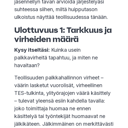
jäsennellyn tavan arvioida järjestelyäsi
suhteessa siihen, miltä huipputason
ulkoistus näyttää teollisuudessa tänään.
Ulottuvuus 1: Tarkkuus ja
virheiden määrä
Kysy itseltäsi:
Kuinka usein
palkkavirheitä tapahtuu, ja miten ne
havaitaan?
Teollisuuden palkkahallinnon virheet –
väärin lasketut vuorolisät, virheellinen
TES-tulkinta, ylityörajojen väärä käsittely
– tulevat yleensä esiin kahdella tavalla:
joko toimittaja huomaa ne ennen
käsittelyä tai työntekijät huomaavat ne
jälkikäteen. Jälkimmäinen on merkittävästi