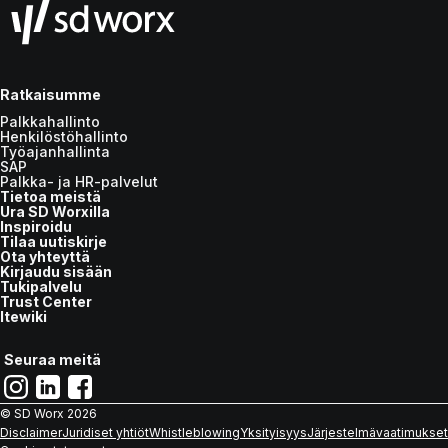
Ratkaisumme
Palkkahallinto
Henkilöstöhallinto
Työajanhallinta
SAP
Palkka- ja HR-palvelut
Tietoa meistä
Ura SD Worxilla
Inspiroidu
Tilaa uutiskirje
Ota yhteyttä
Kirjaudu sisään
Tukipalvelu
Trust Center
Itewiki
Seuraa meitä
© SD Worx
2026
Disclaimer
Juridiset yhtiöt
Whistleblowing
Yksityisyys
Järjestelmävaatimukset