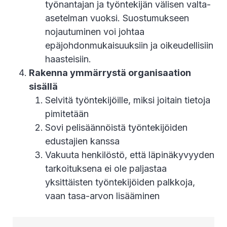
työnantajan ja työntekijän välisen valta-
asetelman vuoksi. Suostumukseen
nojautuminen voi johtaa
epäjohdonmukaisuuksiin ja oikeudellisiin
haasteisiin.
Rakenna ymmärrystä organisaation
sisällä
Selvitä työntekijöille, miksi joitain tietoja
pimitetään
Sovi pelisäännöistä työntekijöiden
edustajien kanssa
Vakuuta henkilöstö, että läpinäkyvyyden
tarkoituksena ei ole paljastaa
yksittäisten työntekijöiden palkkoja,
vaan tasa-arvon lisääminen