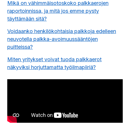
Mikä on vähimmäisotoskoko palkkaerojen
raportoinnissa, ja mitä jos emme pysty
täyttämään sitä?
Voidaanko henkilökohtaisia palkkoja edelleen
neuvotella palkka-avoimuussääntöjen
puitteissa?
Miten yritykset voivat tuoda palkkaerot
näkyviksi horjuttamatta työilmapiiriä?