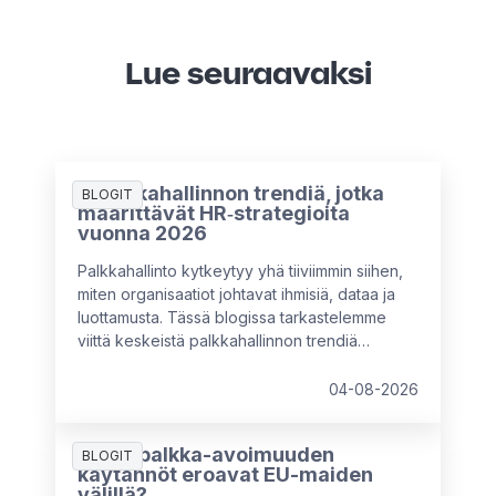
Lue seuraavaksi
5 palkkahallinnon trendiä, jotka
BLOGIT
määrittävät HR‑strategioita
vuonna 2026
Palkkahallinto kytkeytyy yhä tiiviimmin siihen,
miten organisaatiot johtavat ihmisiä, dataa ja
luottamusta. Tässä blogissa tarkastelemme
viittä keskeistä palkkahallinnon trendiä
vuodelle 2026 hyödyntäen HR & Payroll Pulse
2026 -tutkimuksen havaintoja sekä
04-08-2026
asiantuntijaneuvoja. Käymme myös läpi sitä,
mitä HR-asiantuntijoiden kannattaa huomioida
Miten palkka-avoimuuden
rakentaessaan tulevaisuuden
BLOGIT
käytännöt eroavat EU-maiden
palkkahallintostrategioita.
välillä?