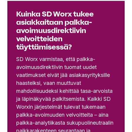
Kuinka SD Worx tukee
asiakkaitaan palkka-
avoimuusdirektiivin
velvoitteiden
täyttämisessä?
SD Worx varmistaa, että palkka-
avoimuusdirektiivin tuomat uudet
vaatimukset eivät jää asiakasyrityksille
haasteiksi, vaan muuttuvat
mahdollisuudeksi kehittää tasa-arvoista
ja läpinäkyvää palkitsemista. Kaikki SD
Worxin järjestelmät tulevat tukemaan
palkka-avoimuuden velvoitteita – aina
palkka-analytiikasta sukupuolineutraalin
palkkarakenteen seurantaan ja