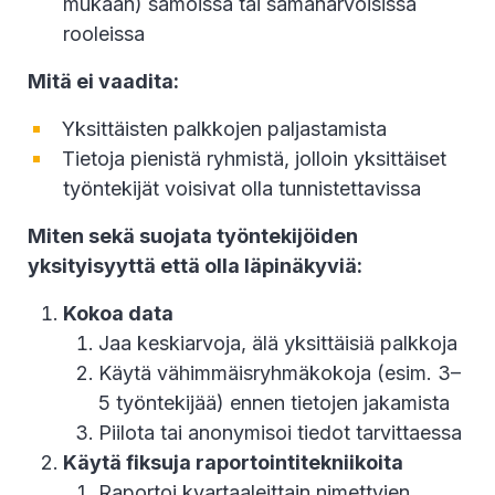
mukaan) samoissa tai samanarvoisissa
rooleissa
Mitä ei vaadita:
Yksittäisten palkkojen paljastamista
Tietoja pienistä ryhmistä, jolloin yksittäiset
työntekijät voisivat olla tunnistettavissa
Miten sekä suojata työntekijöiden
yksityisyyttä että olla läpinäkyviä:
Kokoa data
Jaa keskiarvoja, älä yksittäisiä palkkoja
Käytä vähimmäisryhmäkokoja (esim. 3–
5 työntekijää) ennen tietojen jakamista
Piilota tai anonymisoi tiedot tarvittaessa
Käytä fiksuja raportointitekniikoita
Raportoi kvartaaleittain nimettyjen