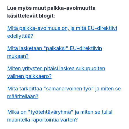
Lue myös muut palkka-avoimuutta
käsittelevät blogit:
Mitä palkka-avoimuus on, ja mitä EU-direktiivi
edellyttää?
Mitä lasketaan "palkaksi" EU-direktiivin
mukaan?
Miten yritysten pitäisi laskea sukupuolten
välinen palkkaero?
Mitä tarkoittaa "samanarvoinen työ" ja miten se
määritellään?
Mikä on "työtehtäväryhmä" ja miten se tulisi
määritellä raportointia varten?