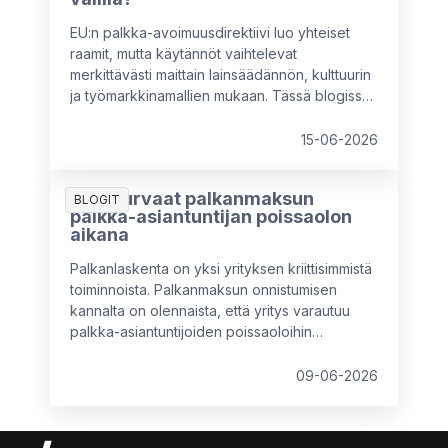
EU:n palkka-avoimuusdirektiivi luo yhteiset
raamit, mutta käytännöt vaihtelevat
merkittävästi maittain lainsäädännön, kulttuurin
ja työmarkkinamallien mukaan. Tässä blogissa
vertaillaan keskeisiä eroja muun muassa
Ruotsin, Saksan, Alankomaiden, Italian ja
15-06-2026
Ranskan välillä sekä avataan, mitä nämä erot
tarkoittavat monikansallisille yrityksille – ja miksi
Näin turvaat palkanmaksun
paikallinen mukautuminen on välttämätöntä.
BLOGIT
palkka-asiantuntijan poissaolon
aikana
Palkanlaskenta on yksi yrityksen kriittisimmistä
toiminnoista. Palkanmaksun onnistumisen
kannalta on olennaista, että yritys varautuu
palkka-asiantuntijoiden poissaoloihin
etukäteen eikä vasta sitten, kun tilanne on
päällä.
09-06-2026