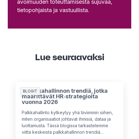
avoimuuden toteuttamisesta sujuvaa,
tietopohjaista ja vastuullista.
Lue seuraavaksi
5 palkkahallinnon trendiä, jotka
BLOGIT
määrittävät HR‑strategioita
vuonna 2026
Palkkahallinto kytkeytyy yhä tiiviimmin siihen,
miten organisaatiot johtavat ihmisiä, dataa ja
luottamusta. Tässä blogissa tarkastelemme
viittä keskeistä palkkahallinnon trendiä
vuodelle 2026 hyödyntäen HR & Payroll Pulse