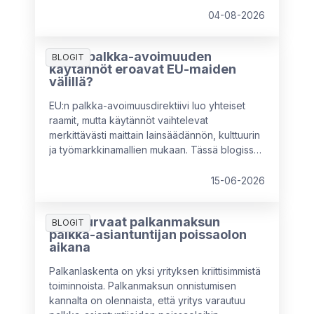
2026 -tutkimuksen havaintoja sekä
04-08-2026
asiantuntijaneuvoja. Käymme myös läpi sitä,
mitä HR-asiantuntijoiden kannattaa huomioida
Miten palkka-avoimuuden
rakentaessaan tulevaisuuden
BLOGIT
käytännöt eroavat EU-maiden
palkkahallintostrategioita.
välillä?
EU:n palkka-avoimuusdirektiivi luo yhteiset
raamit, mutta käytännöt vaihtelevat
merkittävästi maittain lainsäädännön, kulttuurin
ja työmarkkinamallien mukaan. Tässä blogissa
vertaillaan keskeisiä eroja muun muassa
Ruotsin, Saksan, Alankomaiden, Italian ja
15-06-2026
Ranskan välillä sekä avataan, mitä nämä erot
tarkoittavat monikansallisille yrityksille – ja miksi
Näin turvaat palkanmaksun
paikallinen mukautuminen on välttämätöntä.
BLOGIT
palkka-asiantuntijan poissaolon
aikana
Palkanlaskenta on yksi yrityksen kriittisimmistä
toiminnoista. Palkanmaksun onnistumisen
kannalta on olennaista, että yritys varautuu