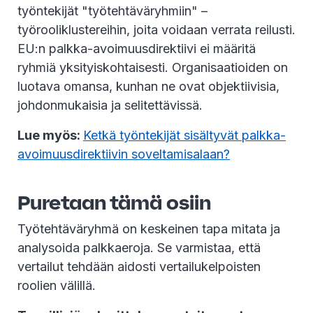
työntekijät "työtehtäväryhmiin" –
työrooliklustereihin, joita voidaan verrata reilusti.
EU:n palkka-avoimuusdirektiivi ei määritä
ryhmiä yksityiskohtaisesti. Organisaatioiden on
luotava omansa, kunhan ne ovat objektiivisia,
johdonmukaisia ja selitettävissä.
Lue myös:
Ketkä työntekijät sisältyvät palkka-
avoimuusdirektiivin soveltamisalaan?
Puretaan tämä osiin
Työtehtäväryhmä on keskeinen tapa mitata ja
analysoida palkkaeroja. Se varmistaa, että
vertailut tehdään aidosti vertailukelpoisten
roolien välillä.