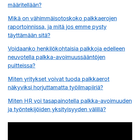
määritellään?
Mikä on vähimmäisotoskoko palkkaerojen
raportoinnissa, ja mitä jos emme pysty
täyttämään sitä?
Voidaanko henkilökohtaisia palkkoja edelleen
neuvotella palkka-avoimuussääntöjen
puitteissa?
Miten yritykset voivat tuoda palkkaerot
näkyviksi horjuttamatta työilmapiiriä?
Miten HR voi tasapainotella palkka-avoimuuden
ja työntekijöiden yksityisyyden välillä?