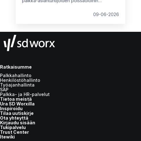
palkka-asiantuntijoiden poissaoloihin
etukäteen eikä vasta sitten, kun tilanne on
päällä.
09-06-2026
Ratkaisumme
Palkkahallinto
Henkilöstöhallinto
Työajanhallinta
SAP
Palkka- ja HR-palvelut
Tietoa meistä
Ura SD Worxilla
Inspiroidu
Tilaa uutiskirje
Ota yhteyttä
Kirjaudu sisään
Tukipalvelu
Trust Center
Itewiki