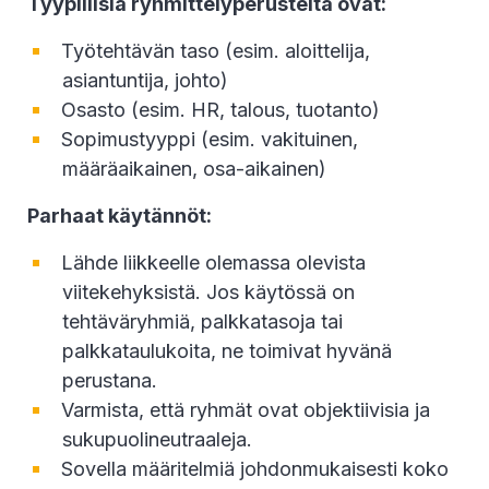
Tyypillisiä ryhmittelyperusteita ovat:
Työtehtävän taso (esim. aloittelija,
asiantuntija, johto)
Osasto (esim. HR, talous, tuotanto)
Sopimustyyppi (esim. vakituinen,
määräaikainen, osa-aikainen)
Parhaat käytännöt:
Lähde liikkeelle olemassa olevista
viitekehyksistä. Jos käytössä on
tehtäväryhmiä, palkkatasoja tai
palkkataulukoita, ne toimivat hyvänä
perustana.
Varmista, että ryhmät ovat objektiivisia ja
sukupuolineutraaleja.
Sovella määritelmiä johdonmukaisesti koko