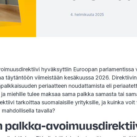
4. helmikuuta 2025
oimuusdirektiivi hyväksyttiin Euroopan parlamentissa
na täytäntöön viimeistään kesäkuussa 2026. Direktiivin
palkkaisuuden periaatteen noudattamista eli periaatett
e ja miehille tulee maksaa sama palkka samasta tai sa
ektiivi tarkoittaa suomalaisille yrityksille, ja kuinka voi
 mahdollisella tavalla?
n palkka-avoimuusdirektii