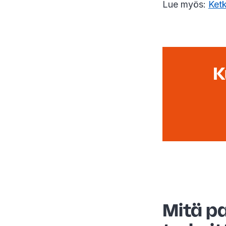
Lue myös:
Ketk
K
Mitä p