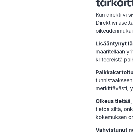
tarkoi
Kun direktiivi s
Direktiivi aset
oikeudenmukai
Lisääntynyt l
määritellään yr
kriteereistä pal
Palkkakartoitu
tunnistaakseen 
merkittävästi, y
Oikeus tietää
tietoa siitä, o
kokemuksen om
Vahvistunut 