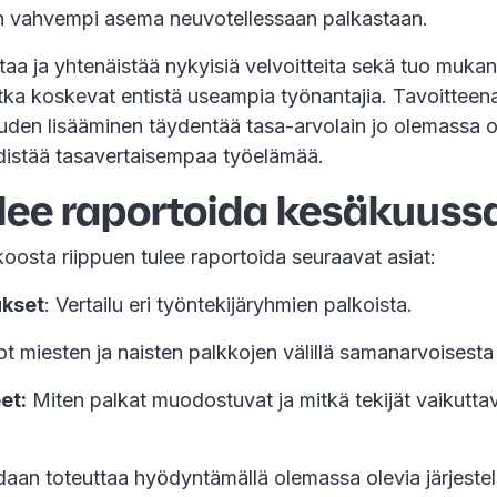
 on vahvempi asema neuvotellessaan palkastaan.
entaa ja yhtenäistää nykyisiä velvoitteita sekä tuo muk
tka koskevat entistä useampia työnantajia. Tavoitteena
den lisääminen täydentää tasa-arvolain jo olemassa o
edistää tasavertaisempaa työelämää.
ulee raportoida kesäkuuss
oosta riippuen tulee raportoida seuraavat asiat:
ukset
: Vertailu eri työntekijäryhmien palkoista.
t miesten ja naisten palkkojen välillä samanarvoisesta
et:
Miten palkat muodostuvat ja mitkä tekijät vaikutta
daan toteuttaa hyödyntämällä olemassa olevia järjestel