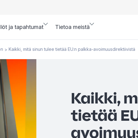
llöt ja tapahtumat
Tietoa meistä
en
Kaikki, mitä sinun tulee tietää EU:n palkka-avoimuusdirektiivistä
>
Kaikki, m
tietää E
avoimuus