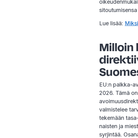
oikeudenmukais
sitoutumisensa
Lue lisää:
Miks
Milloin
direkt
Suome
EU:n palkka-av
2026. Tämä on 
avoimuusdirekti
valmistelee tar
tekemään tasa-a
naisten ja mie
syrjintää. Osana