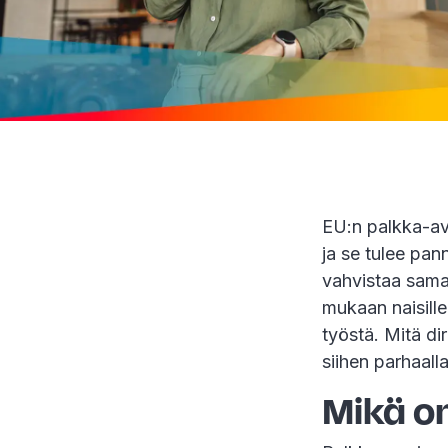
EU:n palkka-av
ja se tulee pan
vahvistaa sama
mukaan naisill
työstä. Mitä dir
siihen parhaalla
Mikä o