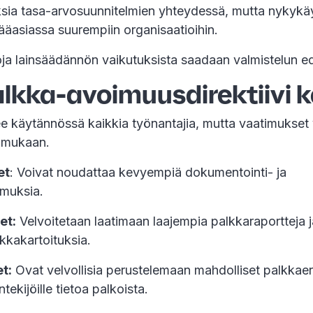
ksia tasa-arvosuunnitelmien yhteydessä, mutta nykykä
ääasiassa suurempiin organisaatioihin.
oja lainsäädännön vaikutuksista saadaan valmistelun e
alkka-avoimuusdirektiivi 
ee käytännössä kaikkia työnantajia, mutta vaatimukset 
 mukaan.
et
: Voivat noudattaa kevyempiä dokumentointi- ja
imuksia.
et:
Velvoitetaan laatimaan laajempia palkkaraportteja
lkkakartoituksia.
et:
Ovat velvollisia perustelemaan mahdolliset palkkaer
ekijöille tietoa palkoista.