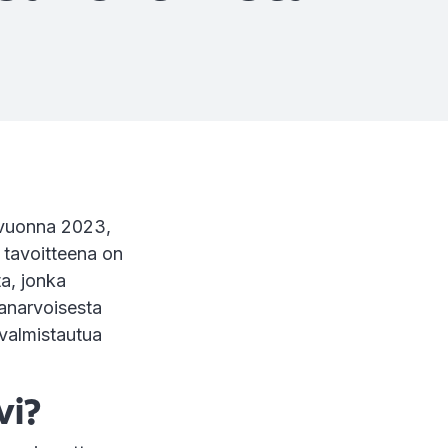
 vuonna 2023,
 tavoitteena on
a, jonka
manarvoisesta
t valmistautua
vi?