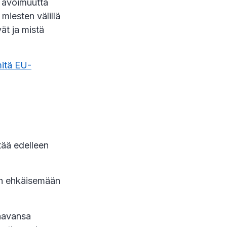
ä avoimuutta
miesten välillä
ät ja mistä
mitä EU-
tää edelleen
än ehkäisemään
saavansa