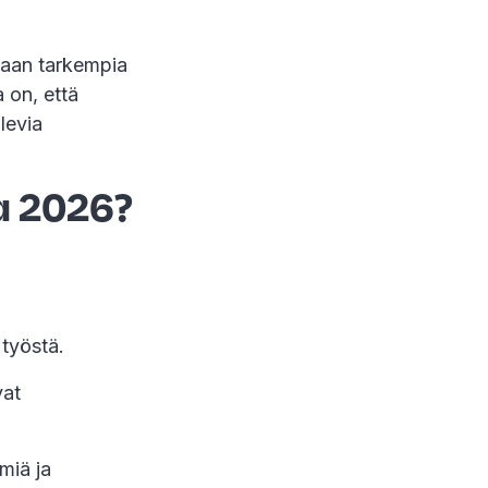
anaan tarkempia
 on, että
levia
a 2026?
 työstä.
vat
miä ja