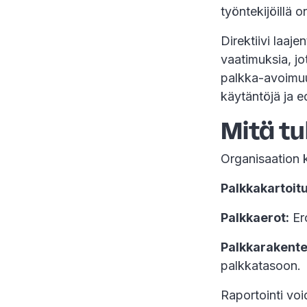
työntekijöillä
Direktiivi laaj
vaatimuksia, jo
palkka-avoimuu
käytäntöjä ja 
Mitä t
Organisaation k
Palkkakartoit
Palkkaerot:
Ero
Palkkarakente
palkkatasoon.
Raportointi voi