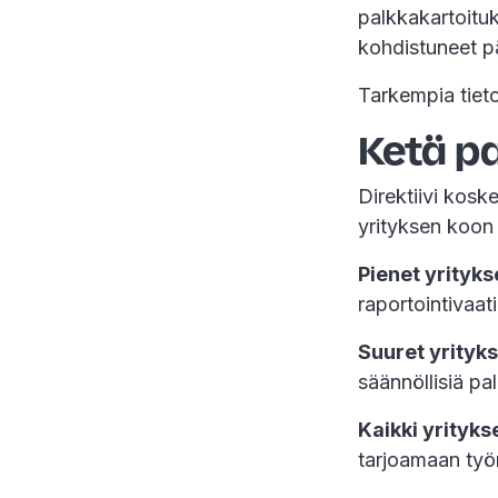
palkkakartoitu
kohdistuneet p
Tarkempia tiet
Ketä p
Direktiivi kosk
yrityksen koon
Pienet yrityks
raportointivaat
Suuret yrityks
säännöllisiä pa
Kaikki yrityks
tarjoamaan työnt