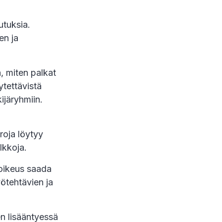
utuksia.
en ja
ä, miten palkat
ytettävistä
ijäryhmiin.
a
roja löytyy
lkkoja.
 oikeus saada
yötehtävien ja
n lisääntyessä