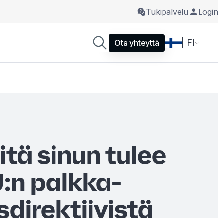
Tukipalvelu
Login
| FI
Ota yhteyttä
itä sinun tulee
U:n palkka-
direktiivistä