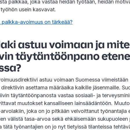
ta palkkaa, joka vastaa heidän työtään, heidän motiva
 työhön usein kasvavat.
i palkka-avoimuus on tärkeää?
 laki astuu voimaan ja mit
iivin täytäntöönpano eten
ssa?
oimuusdirektiivi astuu voimaan Suomessa viimeistään 
direktiivin asettama määräaika kaikille jäsenmaille. S
ivin täytäntöönpanosta vastaa sosiaali- ja terveysminis
vittavat muutokset kansalliseen lainsäädäntöön. Muuto
rvolakiin, joka on jo pitkään velvoittanut työnantajia
sten välistä tasa-arvoa sekä ehkäisemään sukupuoleen
 tätä työnantajien on jo nyt tietyissä tilanteissa tehtäv