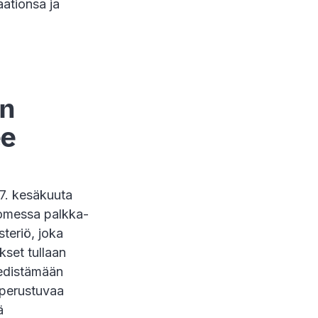
ationsa ja
en
ee
7. kesäkuuta
uomessa palkka-
teriö, joka
kset tullaan
 edistämään
 perustuvaa
ä