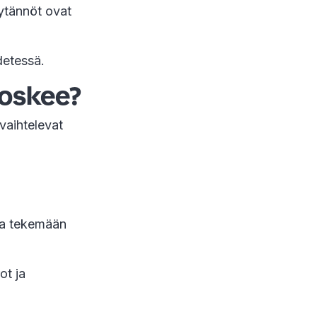
ytännöt ovat
detessä.
koskee?
vaihtelevat
 ja tekemään
ot ja