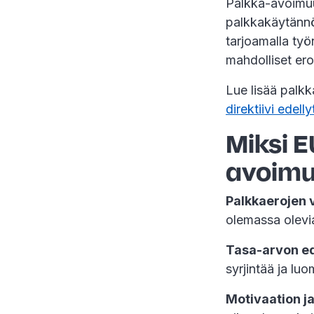
Palkka-avoimuus
palkkakäytännöi
tarjoamalla työ
mahdolliset ero
Lue lisää palkk
direktiivi edell
Miksi E
avoimuu
Palkkaerojen 
olemassa olevia
Tasa-arvon e
syrjintää ja lu
Motivaation j