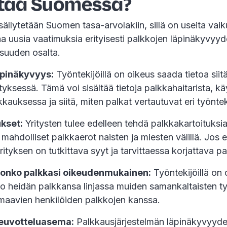
ttaa Suomessa?
isällytetään Suomen tasa-arvolakiin, sillä on useita vaik
taa uusia vaatimuksia erityisesti palkkojen läpinäkyvyyd
suuden osalta.
äpinäkyvyys:
Työntekijöillä on oikeus saada tietoa siit
ityksessä. Tämä voi sisältää tietoja palkkahaitarista, kä
kkauksessa ja siitä, miten palkat vertautuvat eri työntek
kset:
Yritysten tulee edelleen tehdä palkkakartoituksi
mahdolliset palkkaerot naisten ja miesten välillä. Jos e
rityksen on tutkittava syyt ja tarvittaessa korjattava pa
, onko palkkasi oikeudenmukainen:
Työntekijöillä on
nko heidän palkkansa linjassa muiden samankaltaisten t
aavien henkilöiden palkkojen kanssa.
neuvotteluasema:
Palkkausjärjestelmän läpinäkyvyyde