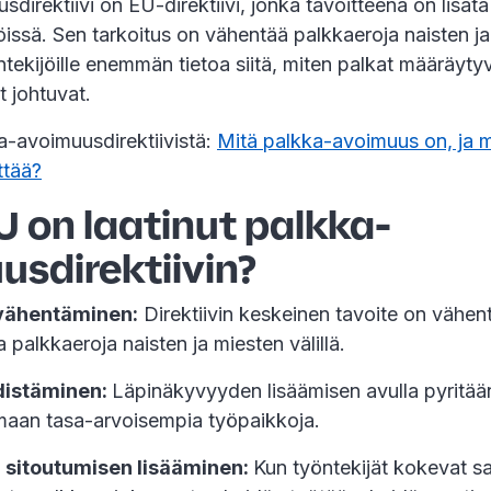
direktiivi on EU-direktiivi, jonka tavoitteena on lisät
ssä. Sen tarkoitus on vähentää palkkaeroja naisten ja 
ntekijöille enemmän tietoa siitä, miten palkat määräytyv
t johtuvat.
a-avoimuusdirektiivistä:
Mitä palkka-avoimuus on, ja 
yttää?
U on laatinut palkka-
sdirektiivin?
vähentäminen:
Direktiivin keskeinen tavoite on vähen
 palkkaeroja naisten ja miesten välillä.
distäminen:
Läpinäkyvyyden lisäämisen avulla pyritä
omaan tasa-arvoisempia työpaikkoja.
a sitoutumisen lisääminen:
Kun työntekijät kokevat 