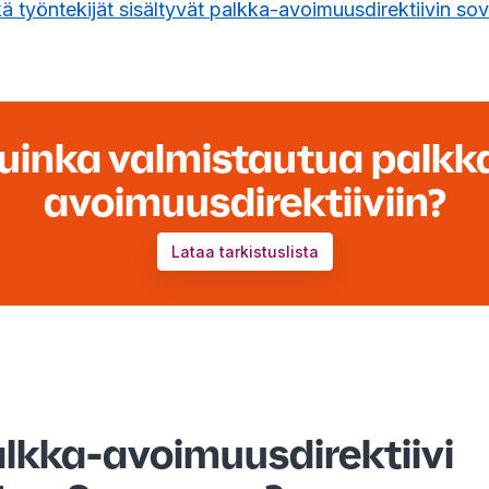
ä työntekijät sisältyvät palkka-avoimuusdirektiivin so
uinka valmistautua palkk
avoimuusdirektiiviin?
Lataa tarkistuslista
alkka-avoimuusdirektiivi