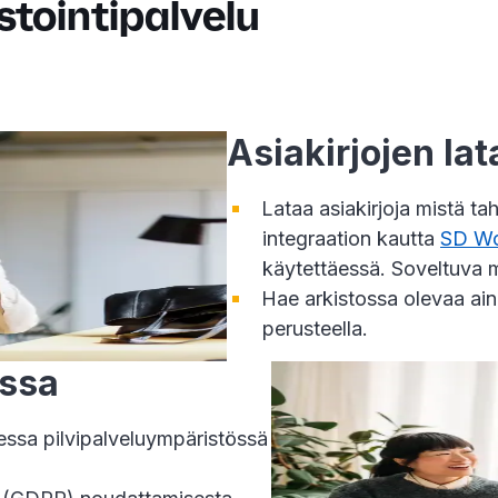
stointipalvelu
Asiakirjojen la
Lataa asiakirjoja mistä ta
integraation kautta
SD W
käytettäessä. Soveltuva m
Hae arkistossa olevaa ain
perusteella.
assa
isessa pilvipalveluympäristössä