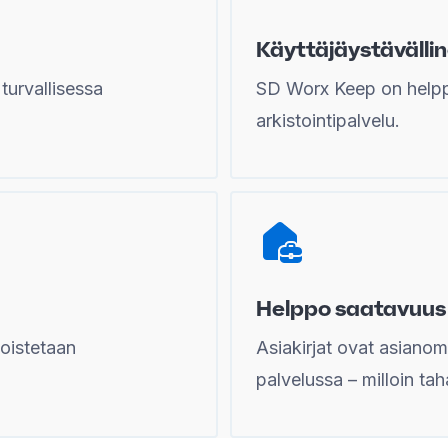
Käyttäjäystävälli
 turvallisessa
SD Worx Keep on helpp
arkistointipalvelu.
Helppo saatavuus
poistetaan
Asiakirjat ovat asianom
palvelussa – milloin ta