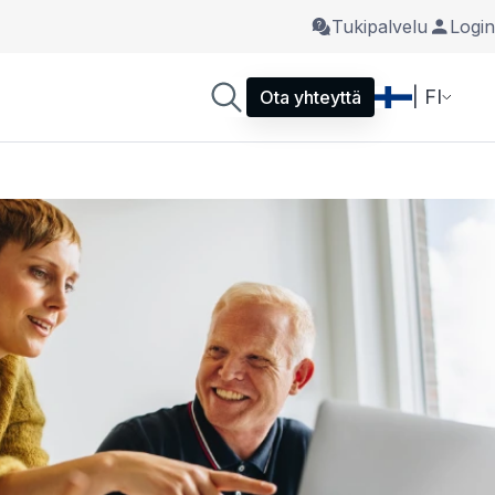
Tukipalvelu
Login
| FI
Ota yhteyttä