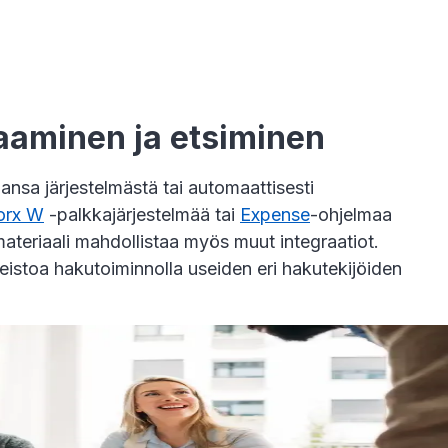
taaminen ja etsiminen
hansa järjestelmästä tai automaattisesti
orx W
-palkkajärjestelmää tai
Expense
-ohjelmaa
ateriaali mahdollistaa myös muut integraatiot.
eistoa hakutoiminnolla useiden eri hakutekijöiden