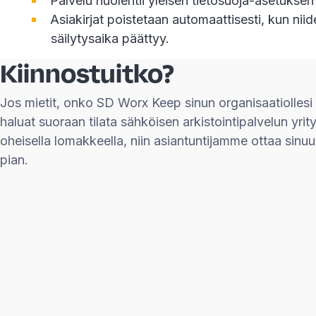
Palvelu huolehtii yleisen tietosuoja-asetuks
Asiakirjat poistetaan automaattisesti, kun niid
säilytysaika päättyy.
Kiinnostuitko?
Jos mietit, onko SD Worx Keep sinun organisaatiollesi s
haluat suoraan tilata sähköisen arkistointipalvelun yrity
oheisella lomakkeella, niin asiantuntijamme ottaa sin
pian.