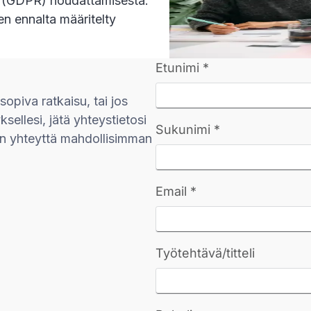
en (GDPR) noudattamisesta.
en ennalta määritelty
opiva ratkaisu, tai jos
ksellesi, jätä yhteystietosi
uun yhteyttä mahdollisimman