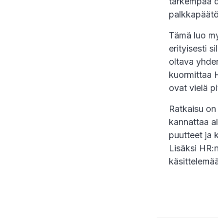
tarkempaa d
palkkapäätö
Tämä luo myö
erityisesti s
oltava yhden
kuormittaa HR
ovat vielä pi
Ratkaisu on 
kannattaa al
puutteet ja
Lisäksi HR:n
käsittelemää