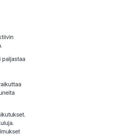
tiivin
.
i paljastaa
vaikuttaa
uneita
ikutukset.
uluja.
atimukset