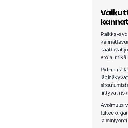
Vaikut
kannat
Palkka-avo
kannattavuu
saattavat j
eroja, mikä 
Pidemmällä 
läpinäkyvät
sitoutumist
liittyvät ri
Avoimuus vo
tukee organ
laiminlyönti