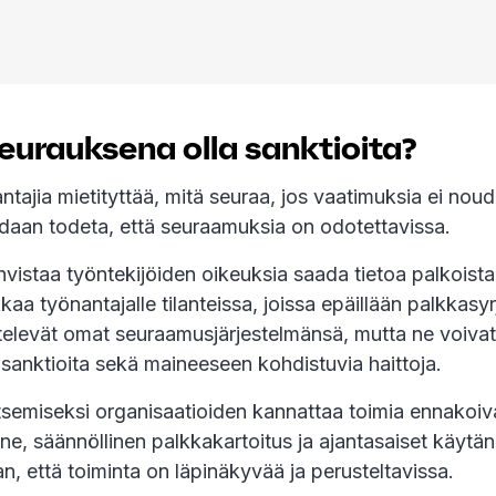
eurauksena olla sanktioita?
tajia mietityttää, mitä seuraa, jos vaatimuksia ei noud
idaan todeta, että seuraamuksia on odotettavissa.
ahvistaa työntekijöiden oikeuksia saada tietoa palkoista 
kaa työnantajalle tilanteissa, joissa epäillään palkkasyr
televät omat seuraamusjärjestelmänsä, mutta ne voivat 
a sanktioita sekä maineeseen kohdistuvia haittoja.
itsemiseksi organisaatioiden kannattaa toimia ennakoiv
e, säännöllinen palkkakartoitus ja ajantasaiset käytän
, että toiminta on läpinäkyvää ja perusteltavissa.