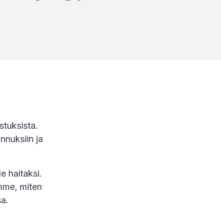
tuksista.
nnuksiin ja
e haitaksi.
mme, miten
a.