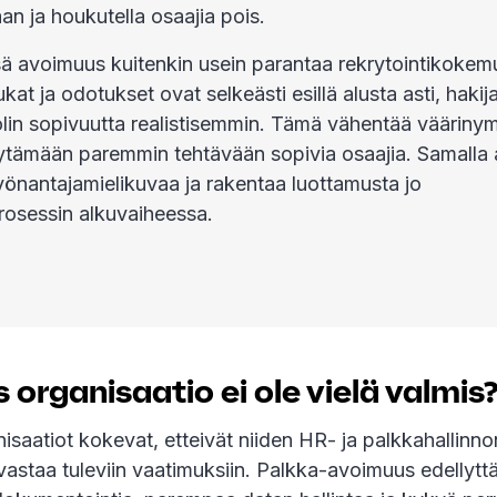
an ja houkutella osaajia pois.
 avoimuus kuitenkin usein parantaa rekrytointikokem
at ja odotukset ovat selkeästi esillä alusta asti, hakij
olin sopivuutta realistisemmin. Tämä vähentää vääriny
öytämään paremmin tehtävään sopivia osaajia. Samalla
yönantajamielikuvaa ja rakentaa luottamusta jo
prosessin alkuvaiheessa.
s organisaatio ei ole vielä valmis
saatiot kokevat, etteivät niiden HR- ja palkkahallinno
 vastaa tuleviin vaatimuksiin. Palkka-avoimuus edellyt