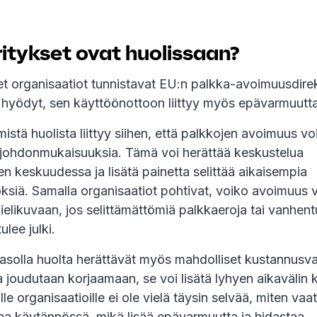
ritykset ovat huolissaan?
t organisaatiot tunnistavat EU:n palkka-avoimuusdirek
a hyödyt, sen käyttöönottoon liittyy myös epävarmuutta
mistä huolista liittyy siihen, että palkkojen avoimuus vo
johdonmukaisuuksia. Tämä voi herättää keskustelua
en keskuudessa ja lisätä painetta selittää aikaisempia
ksiä. Samalla organisaatiot pohtivat, voiko avoimuus 
elikuvaan, jos selittämättömiä palkkaeroja tai vanhent
ulee julki.
asolla huolta herättävät myös mahdolliset kustannusva
 joudutaan korjaamaan, se voi lisätä lyhyen aikavälin k
lle organisaatioille ei ole vielä täysin selvää, miten va
ttaa käytännössä, mikä lisää epävarmuutta ja hidastaa