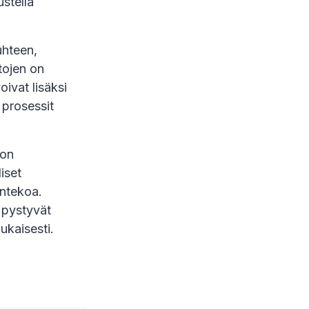
stella
uhteen,
etojen on
ivat lisäksi
n prosessit
ion
iset
entekoa.
e pystyvät
ukaisesti.