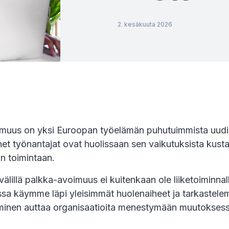
2. kesäkuuta 2026
muus on yksi Euroopan työelämän puhutuimmista uudis
t työnantajat ovat huolissaan sen vaikutuksista kusta
n toimintaan.
avälillä palkka-avoimuus ei kuitenkaan ole liiketoiminnall
ssa käymme läpi yleisimmät huolenaiheet ja tarkastele
minen auttaa organisaatioita menestymään muutoksess