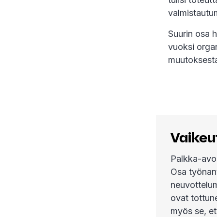
valmistautum
Suurin osa 
vuoksi organ
muutoksesta
Vaikeu
Palkka-avoi
Osa työnant
neuvottelum
ovat tottune
myös se, ett