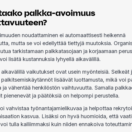
taako palkka-avoimuus
tavuuteen?
imuuden noudattaminen ei automaattisesti heikennä
tta, mutta se voi edellyttää tiettyjä muutoksia. Organi
outua tarkistamaan palkkatasojaan ja korjaamaan peru
voi lisätä kustannuksia lyhyellä aikavälillä.
aikavälillä vaikutukset ovat usein myönteisiä. Selkeät 
 palkitsemiskäytännöt lisäävät luottamusta, mikä voi p
a ja vähentää henkilöstön vaihtuvuutta. Samalla palkka
skit pienenevät ja päätöksiä on helpompi perustella.
i vahvistaa työnantajamielikuvaa ja helpottaa rekrytoi
isaation kasvua. Lisäksi on hyvä huomioida, että vaat
 voi tulla kalliimmaksi kuin niiden ennakoiva toteuttami