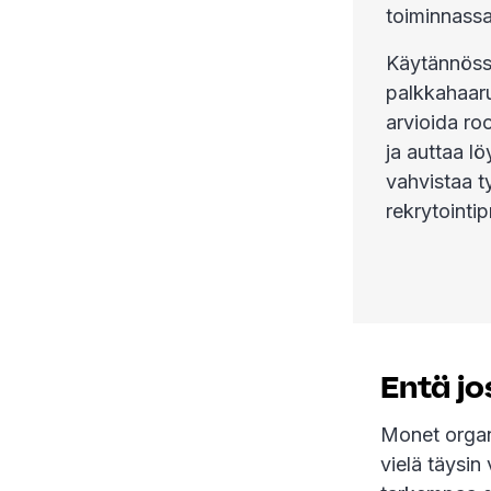
toiminnassa
Käytännössä
palkkahaaruk
arvioida ro
ja auttaa l
vahvistaa t
rekrytointi
Entä jo
Monet organi
vielä täysin