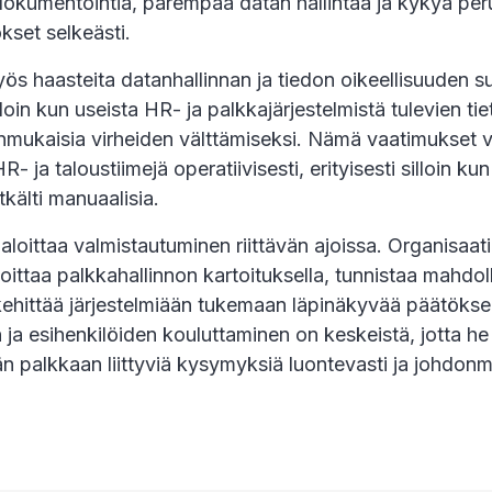
okumentointia, parempaa datan hallintaa ja kykyä peru
kset selkeästi.
s haasteita datanhallinnan ja tiedon oikeellisuuden s
illoin kun useista HR- ja palkkajärjestelmistä tulevien ti
mukaisia virheiden välttämiseksi. Nämä vaatimukset vo
- ja taloustiimejä operatiivisesti, erityisesti silloin ku
tkälti manuaalisia.
aloittaa valmistautuminen riittävän ajoissa. Organisaat
oittaa palkkahallinnon kartoituksella, tunnistaa mahdoll
 kehittää järjestelmiään tukemaan läpinäkyvää päätöks
 ja esihenkilöiden kouluttaminen on keskeistä, jotta h
n palkkaan liittyviä kysymyksiä luontevasti ja johdonm