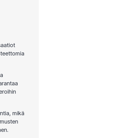
saatiot
steettomia
ja
arantaa
eroihin
ntia, mikä
imusten
nen.