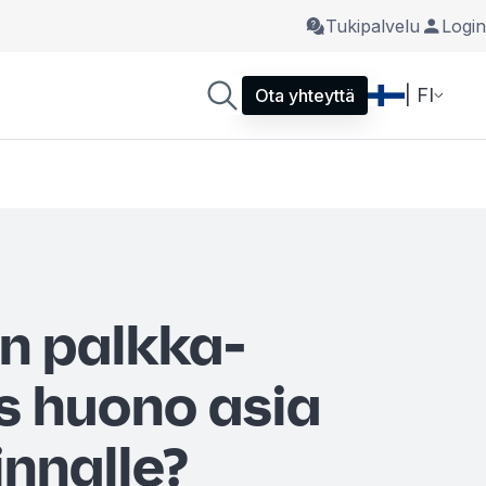
Tukipalvelu
Login
| FI
Ota yhteyttä
n palkka-
 huono asia
innalle?