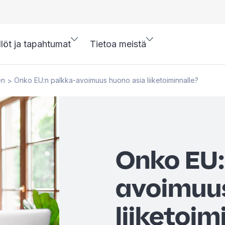
llöt ja tapahtumat
Tietoa meistä
en
Onko EU:n palkka-avoimuus huono asia liiketoiminnalle?
>
Onko EU:
avoimuus
liiketoim