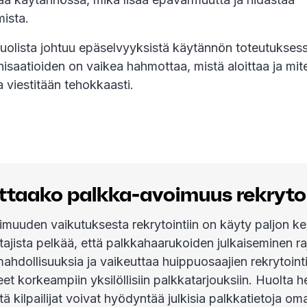
ista.
huolista johtuu epäselvyyksistä käytännön toteutukses
isaatioiden on vaikea hahmottaa, mistä aloittaa ja mit
 viestitään tehokkaasti.
ttaako palkka-avoimuus rekryto
muuden vaikutuksesta rekrytointiin on käyty paljon ke
ajista pelkää, että palkkahaarukoiden julkaiseminen ra
ahdollisuuksia ja vaikeuttaa huippuosaajien rekrytointi
et korkeampiin yksilöllisiin palkkatarjouksiin. Huolta h
ä kilpailijat voivat hyödyntää julkisia palkkatietoja om