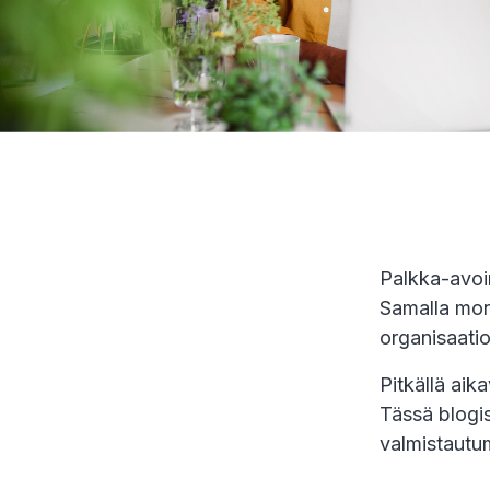
Palkka-avoi
Samalla mone
organisaatio
Pitkällä aik
Tässä blogi
valmistautu