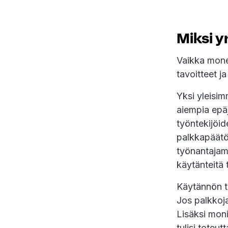
Miksi y
Vaikka mone
tavoitteet j
Yksi yleisim
aiempia epä
työntekijöid
palkkapäätö
työnantajami
käytänteitä t
Käytännön t
Jos palkkoja
Lisäksi moni
tulisi toteu