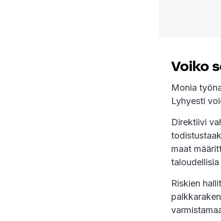
Voiko s
Monia työnan
Lyhyesti vo
Direktiivi v
todistustaak
maat määrit
taloudellisi
Riskien hall
palkkarakenn
varmistamaan