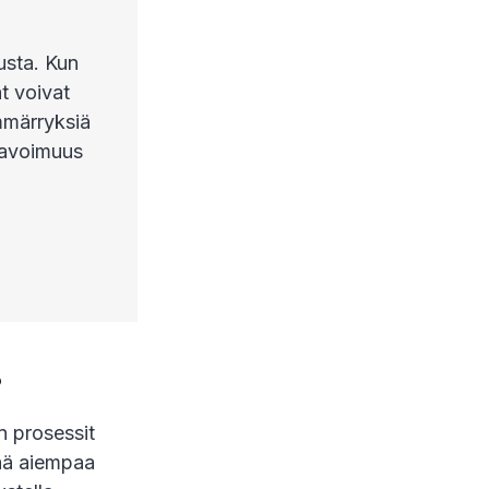
usta. Kun
at voivat
mmärryksiä
 avoimuus
?
n prosessit
tää aiempaa