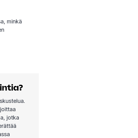
sa, minkä
en
intia?
skustelua.
joittaa
a, jotka
erättää
assa