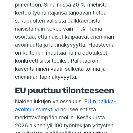
pimentoon. Siinä missä 20 % miehistä
kertoo työnantajansa tarjoavan tietoa
sukupuolten välisistä palkkaeroista,
naisista näin kokee vain 11 %. Tämä
osoittaa, että naiset kaipaavat enemmän
avoimuutta ja läpinäkyvyyttä. Haasteena
on kuitenkin muuttaa nämä odotukset
konkreettisiksi teoiksi. Palkkaeron
kaventaminen vaatii selkeitä toimia ja
enemmän läpinäkyvyyttä.
EU puuttuu tilanteeseen
Näiden lukujen valossa uusi
EU:n palkka-
avoimuusdirektiivi
nousee entistä
merkittävämpään rooliin. Kesäkuusta
2026 alkaen yli 100 työntekijän yritysten