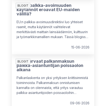
mitä HR-asiantuntijoiden kannattaa huomioida
Miten palkka-avoimuuden
rakentaessaan tulevaisuuden
BLOGIT
käytännöt eroavat EU-maiden
palkkahallintostrategioita.
välillä?
EU:n palkka-avoimuusdirektiivi luo yhteiset
raamit, mutta käytännöt vaihtelevat
merkittävästi maittain lainsäädännön, kulttuurin
ja työmarkkinamallien mukaan. Tässä blogissa
vertaillaan keskeisiä eroja muun muassa
Ruotsin, Saksan, Alankomaiden, Italian ja
15-06-2026
Ranskan välillä sekä avataan, mitä nämä erot
tarkoittavat monikansallisille yrityksille – ja miksi
Näin turvaat palkanmaksun
paikallinen mukautuminen on välttämätöntä.
BLOGIT
palkka-asiantuntijan poissaolon
aikana
Palkanlaskenta on yksi yrityksen kriittisimmistä
toiminnoista. Palkanmaksun onnistumisen
kannalta on olennaista, että yritys varautuu
palkka-asiantuntijoiden poissaoloihin
etukäteen eikä vasta sitten, kun tilanne on
päällä.
09-06-2026