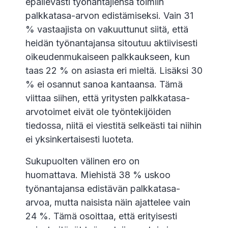
epäilevästi työnantajiensa toimiin
palkkatasa-arvon edistämiseksi. Vain 31
% vastaajista on vakuuttunut siitä, että
heidän työnantajansa sitoutuu aktiivisesti
oikeudenmukaiseen palkkaukseen, kun
taas 22 % on asiasta eri mieltä. Lisäksi 30
% ei osannut sanoa kantaansa. Tämä
viittaa siihen, että yritysten palkkatasa-
arvotoimet eivät ole työntekijöiden
tiedossa, niitä ei viestitä selkeästi tai niihin
ei yksinkertaisesti luoteta.
Sukupuolten välinen ero on
huomattava. Miehistä 38 % uskoo
työnantajansa edistävän palkkatasa-
arvoa, mutta naisista näin ajattelee vain
24 %. Tämä osoittaa, että erityisesti