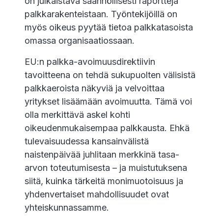
on julkaistava säännöllisesti raportteja
palkkarakenteistaan. Työntekijöillä on
myös oikeus pyytää tietoa palkkatasoista
omassa organisaatiossaan.
EU:n palkka-avoimuusdirektiivin
tavoitteena on tehdä sukupuolten välisistä
palkkaeroista näkyviä ja velvoittaa
yritykset lisäämään avoimuutta. Tämä voi
olla merkittävä askel kohti
oikeudenmukaisempaa palkkausta. Ehkä
tulevaisuudessa kansainvälistä
naistenpäivää juhlitaan merkkinä tasa-
arvon toteutumisesta – ja muistutuksena
siitä, kuinka tärkeitä monimuotoisuus ja
yhdenvertaiset mahdollisuudet ovat
yhteiskunnassamme.