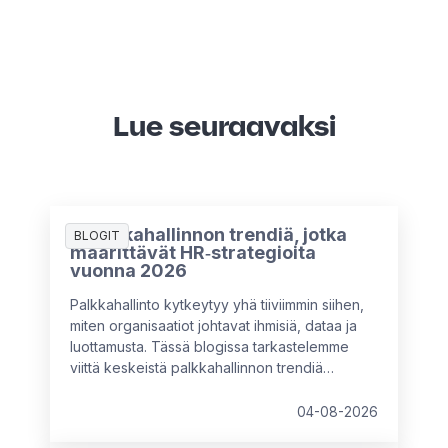
Lue seuraavaksi
5 palkkahallinnon trendiä, jotka
BLOGIT
määrittävät HR‑strategioita
vuonna 2026
Palkkahallinto kytkeytyy yhä tiiviimmin siihen,
miten organisaatiot johtavat ihmisiä, dataa ja
luottamusta. Tässä blogissa tarkastelemme
viittä keskeistä palkkahallinnon trendiä
vuodelle 2026 hyödyntäen HR & Payroll Pulse
2026 -tutkimuksen havaintoja sekä
04-08-2026
asiantuntijaneuvoja. Käymme myös läpi sitä,