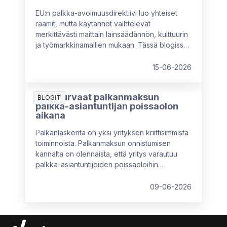
EU:n palkka-avoimuusdirektiivi luo yhteiset
raamit, mutta käytännöt vaihtelevat
merkittävästi maittain lainsäädännön, kulttuurin
ja työmarkkinamallien mukaan. Tässä blogissa
vertaillaan keskeisiä eroja muun muassa
Ruotsin, Saksan, Alankomaiden, Italian ja
15-06-2026
Ranskan välillä sekä avataan, mitä nämä erot
tarkoittavat monikansallisille yrityksille – ja miksi
Näin turvaat palkanmaksun
paikallinen mukautuminen on välttämätöntä.
BLOGIT
palkka-asiantuntijan poissaolon
aikana
Palkanlaskenta on yksi yrityksen kriittisimmistä
toiminnoista. Palkanmaksun onnistumisen
kannalta on olennaista, että yritys varautuu
palkka-asiantuntijoiden poissaoloihin
etukäteen eikä vasta sitten, kun tilanne on
päällä.
09-06-2026