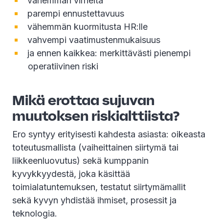
vähemmän virheitä
parempi ennustettavuus
vähemmän kuormitusta HR:lle
vahvempi vaatimustenmukaisuus
ja ennen kaikkea: merkittävästi pienempi
operatiivinen riski
Mikä erottaa sujuvan
muutoksen riskialttiista?
Ero syntyy erityisesti kahdesta asiasta: oikeasta
toteutusmallista (vaiheittainen siirtymä tai
liikkeenluovutus) sekä kumppanin
kyvykkyydestä, joka käsittää
toimialatuntemuksen, testatut siirtymämallit
sekä kyvyn yhdistää ihmiset, prosessit ja
teknologia.