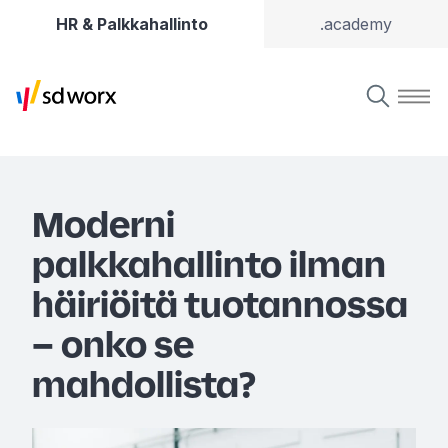
HR & Palkkahallinto
.academy
Moderni
palkkahallinto ilman
häiriöitä tuotannossa
– onko se
mahdollista?