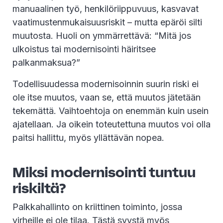
manuaalinen työ, henkilöriippuvuus, kasvavat
vaatimustenmukaisuusriskit – mutta epäröi silti
muutosta. Huoli on ymmärrettävä: “Mitä jos
ulkoistus tai modernisointi häiritsee
palkanmaksua?”
Todellisuudessa modernisoinnin suurin riski ei
ole itse muutos, vaan se, että muutos jätetään
tekemättä. Vaihtoehtoja on enemmän kuin usein
ajatellaan. Ja oikein toteutettuna muutos voi olla
paitsi hallittu, myös yllättävän nopea.
Miksi modernisointi tuntuu
riskiltä?
Palkkahallinto on kriittinen toiminto, jossa
virheille ei ole tilaa. Tästä syystä myös