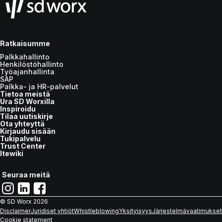
Ratkaisumme
Palkkahallinto
Henkilöstöhallinto
Työajanhallinta
SAP
Palkka- ja HR-palvelut
Tietoa meistä
Ura SD Worxilla
Inspiroidu
Tilaa uutiskirje
Ota yhteyttä
Kirjaudu sisään
Tukipalvelu
Trust Center
Itewiki
Seuraa meitä
© SD Worx
2026
Disclaimer
Juridiset yhtiöt
Whistleblowing
Yksityisyys
Järjestelmävaatimukset
Cookie statement