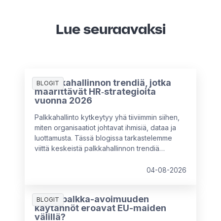
Lue seuraavaksi
5 palkkahallinnon trendiä, jotka
BLOGIT
määrittävät HR‑strategioita
vuonna 2026
Palkkahallinto kytkeytyy yhä tiiviimmin siihen,
miten organisaatiot johtavat ihmisiä, dataa ja
luottamusta. Tässä blogissa tarkastelemme
viittä keskeistä palkkahallinnon trendiä
vuodelle 2026 hyödyntäen HR & Payroll Pulse
2026 -tutkimuksen havaintoja sekä
04-08-2026
asiantuntijaneuvoja. Käymme myös läpi sitä,
mitä HR-asiantuntijoiden kannattaa huomioida
Miten palkka-avoimuuden
rakentaessaan tulevaisuuden
BLOGIT
käytännöt eroavat EU-maiden
palkkahallintostrategioita.
välillä?