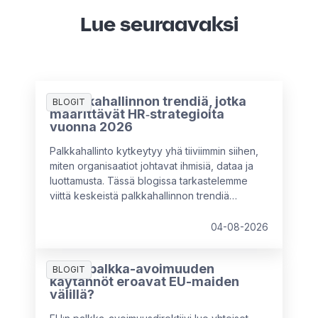
Lue seuraavaksi
5 palkkahallinnon trendiä, jotka
BLOGIT
määrittävät HR‑strategioita
vuonna 2026
Palkkahallinto kytkeytyy yhä tiiviimmin siihen,
miten organisaatiot johtavat ihmisiä, dataa ja
luottamusta. Tässä blogissa tarkastelemme
viittä keskeistä palkkahallinnon trendiä
vuodelle 2026 hyödyntäen HR & Payroll Pulse
2026 -tutkimuksen havaintoja sekä
04-08-2026
asiantuntijaneuvoja. Käymme myös läpi sitä,
mitä HR-asiantuntijoiden kannattaa huomioida
Miten palkka-avoimuuden
rakentaessaan tulevaisuuden
BLOGIT
käytännöt eroavat EU-maiden
palkkahallintostrategioita.
välillä?