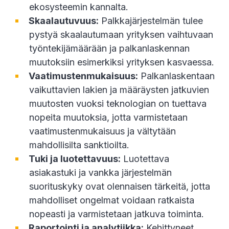
ekosysteemin kannalta.
Skaalautuvuus:
Palkkajärjestelmän tulee
pystyä skaalautumaan yrityksen vaihtuvaan
työntekijämäärään ja palkanlaskennan
muutoksiin esimerkiksi yrityksen kasvaessa.
Vaatimustenmukaisuus:
Palkanlaskentaan
vaikuttavien lakien ja määräysten jatkuvien
muutosten vuoksi teknologian on tuettava
nopeita muutoksia, jotta varmistetaan
vaatimustenmukaisuus ja vältytään
mahdollisilta sanktioilta.
Tuki ja luotettavuus:
Luotettava
asiakastuki ja vankka järjestelmän
suorituskyky ovat olennaisen tärkeitä, jotta
mahdolliset ongelmat voidaan ratkaista
nopeasti ja varmistetaan jatkuva toiminta.
Raportointi ja analytiikka:
Kehittyneet