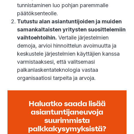
tunnistaminen luo pohjan paremmalle
päätöksenteolle.
Tutustu alan asiantuntijoiden ja muiden
samankaltaisten yritysten suosittelemiin
vaihtoehtoihin.
Vertaile järjestelmien
demoja, arvioi hinnoittelun avoimuutta ja
keskustele järjestelmien käyttäjien kanssa
varmistaaksesi, että valitsemasi
palkanlaskentateknologia vastaa
organisaatiosi tarpeita ja arvoja.
Haluatko saada lisää
asiantuntijaneuvoja
suurimmista
palkkakysymyksistä?