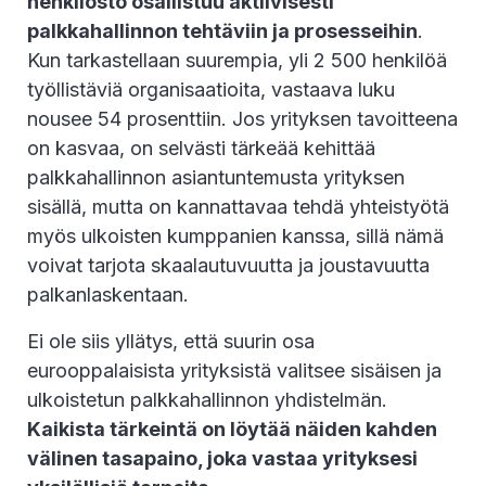
henkilöstö osallistuu aktiivisesti
palkkahallinnon tehtäviin ja prosesseihin
.
Kun tarkastellaan suurempia, yli 2 500 henkilöä
työllistäviä organisaatioita, vastaava luku
nousee 54 prosenttiin. Jos yrityksen tavoitteena
on kasvaa, on selvästi tärkeää kehittää
palkkahallinnon asiantuntemusta yrityksen
sisällä, mutta on kannattavaa tehdä yhteistyötä
myös ulkoisten kumppanien kanssa, sillä nämä
voivat tarjota skaalautuvuutta ja joustavuutta
palkanlaskentaan.
Ei ole siis yllätys, että suurin osa
eurooppalaisista yrityksistä valitsee sisäisen ja
ulkoistetun palkkahallinnon yhdistelmän.
Kaikista tärkeintä on löytää näiden kahden
välinen tasapaino, joka vastaa yrityksesi