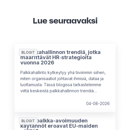
Lue seuraavaksi
5 palkkahallinnon trendiä, jotka
BLOGIT
määrittävät HR‑strategioita
vuonna 2026
Palkkahallinto kytkeytyy yhä tiiviimmin siihen,
miten organisaatiot johtavat ihmisiä, dataa ja
luottamusta. Tässä blogissa tarkastelemme
viittä keskeistä palkkahallinnon trendiä
vuodelle 2026 hyödyntäen HR & Payroll Pulse
2026 -tutkimuksen havaintoja sekä
04-08-2026
asiantuntijaneuvoja. Käymme myös läpi sitä,
mitä HR-asiantuntijoiden kannattaa huomioida
Miten palkka-avoimuuden
rakentaessaan tulevaisuuden
BLOGIT
käytännöt eroavat EU-maiden
palkkahallintostrategioita.