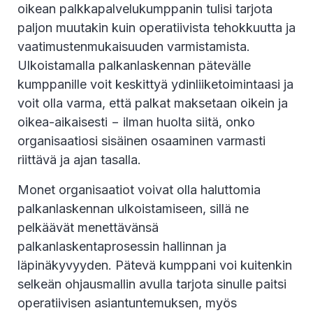
oikean palkkapalvelukumppanin tulisi tarjota
paljon muutakin kuin operatiivista tehokkuutta ja
vaatimustenmukaisuuden varmistamista.
Ulkoistamalla palkanlaskennan pätevälle
kumppanille voit keskittyä ydinliiketoimintaasi ja
voit olla varma, että palkat maksetaan oikein ja
oikea-aikaisesti − ilman huolta siitä, onko
organisaatiosi sisäinen osaaminen varmasti
riittävä ja ajan tasalla.
Monet organisaatiot voivat olla haluttomia
palkanlaskennan ulkoistamiseen, sillä ne
pelkäävät menettävänsä
palkanlaskentaprosessin hallinnan ja
läpinäkyvyyden. Pätevä kumppani voi kuitenkin
selkeän ohjausmallin avulla tarjota sinulle paitsi
operatiivisen asiantuntemuksen, myös