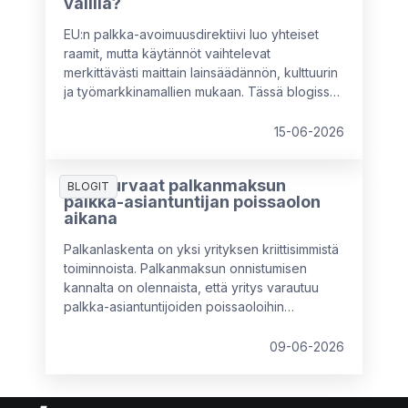
välillä?
EU:n palkka-avoimuusdirektiivi luo yhteiset
raamit, mutta käytännöt vaihtelevat
merkittävästi maittain lainsäädännön, kulttuurin
ja työmarkkinamallien mukaan. Tässä blogissa
vertaillaan keskeisiä eroja muun muassa
Ruotsin, Saksan, Alankomaiden, Italian ja
15-06-2026
Ranskan välillä sekä avataan, mitä nämä erot
tarkoittavat monikansallisille yrityksille – ja miksi
Näin turvaat palkanmaksun
paikallinen mukautuminen on välttämätöntä.
BLOGIT
palkka-asiantuntijan poissaolon
aikana
Palkanlaskenta on yksi yrityksen kriittisimmistä
toiminnoista. Palkanmaksun onnistumisen
kannalta on olennaista, että yritys varautuu
palkka-asiantuntijoiden poissaoloihin
etukäteen eikä vasta sitten, kun tilanne on
päällä.
09-06-2026