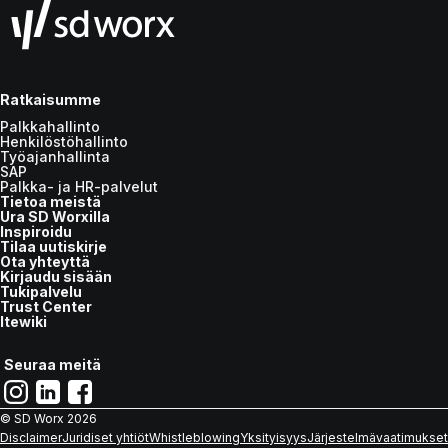
Ratkaisumme
Palkkahallinto
Henkilöstöhallinto
Työajanhallinta
SAP
Palkka- ja HR-palvelut
Tietoa meistä
Ura SD Worxilla
Inspiroidu
Tilaa uutiskirje
Ota yhteyttä
Kirjaudu sisään
Tukipalvelu
Trust Center
Itewiki
Seuraa meitä
© SD Worx
2026
Disclaimer
Juridiset yhtiöt
Whistleblowing
Yksityisyys
Järjestelmävaatimukset