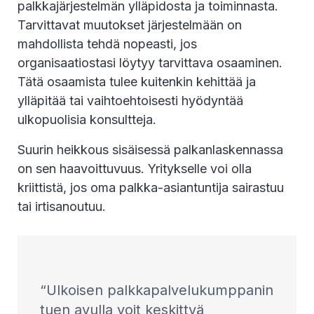
palkkajärjestelmän ylläpidosta ja toiminnasta.
Tarvittavat muutokset järjestelmään on
mahdollista tehdä nopeasti, jos
organisaatiostasi löytyy tarvittava osaaminen.
Tätä osaamista tulee kuitenkin kehittää ja
ylläpitää tai vaihtoehtoisesti hyödyntää
ulkopuolisia konsultteja.
Suurin heikkous sisäisessä palkanlaskennassa
on sen haavoittuvuus. Yritykselle voi olla
kriittistä, jos oma palkka-asiantuntija sairastuu
tai irtisanoutuu.
Ulkoisen palkkapalvelukumppanin
tuen avulla voit keskittyä