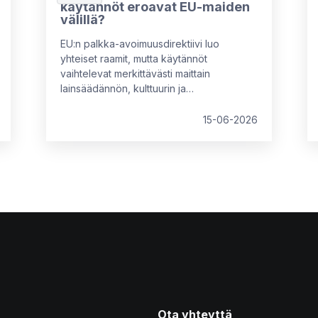
käytännöt eroavat EU-maiden
välillä?
EU:n palkka-avoimuusdirektiivi luo
yhteiset raamit, mutta käytännöt
vaihtelevat merkittävästi maittain
lainsäädännön, kulttuurin ja
työmarkkinamallien mukaan. Tässä
blogissa vertaillaan keskeisiä eroja muun
15-06-2026
muassa Ruotsin, Saksan, Alankomaiden,
Italian ja Ranskan välillä sekä avataan, mitä
nämä erot tarkoittavat monikansallisille
yrityksille – ja miksi paikallinen
mukautuminen on välttämätöntä.
Ota yhteyttä