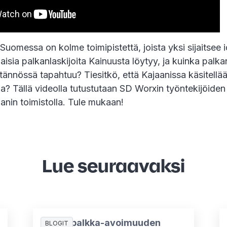
Suomessa on kolme toimipistettä, joista yksi sijaitsee i
laisia palkanlaskijoita Kainuusta löytyy, ja kuinka palk
tännössä tapahtuu? Tiesitkö, että Kajaanissa käsitellä
? Tällä videolla tutustutaan SD Worxin työntekijöiden
anin toimistolla. Tule mukaan!
Lue seuraavaksi
Miten palkka-avoimuuden
BLOGIT