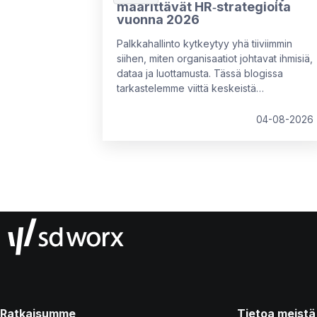
määrittävät HR‑strategioita
vuonna 2026
Palkkahallinto kytkeytyy yhä tiiviimmin
siihen, miten organisaatiot johtavat ihmisiä,
dataa ja luottamusta. Tässä blogissa
tarkastelemme viittä keskeistä
palkkahallinnon trendiä vuodelle 2026
hyödyntäen HR & Payroll Pulse 2026 -
04-08-2026
tutkimuksen havaintoja sekä
asiantuntijaneuvoja. Käymme myös läpi
sitä, mitä HR-asiantuntijoiden kannattaa
huomioida rakentaessaan tulevaisuuden
palkkahallintostrategioita.
Ratkaisumme
Tietoa meistä