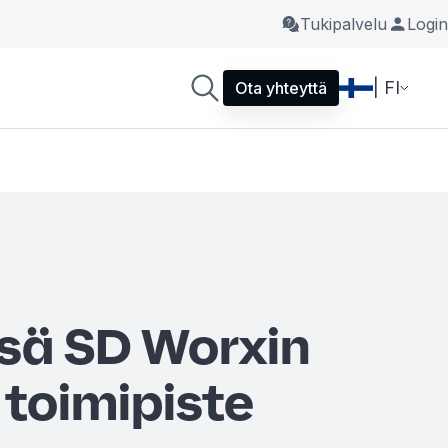
Tukipalvelu
Login
| FI
Ota yhteyttä
ssä SD Worxin
 toimipiste