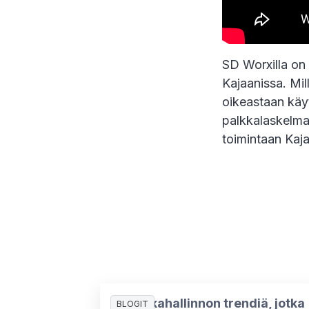
SD Worxilla on 
Kajaanissa. Mil
oikeastaan käy
palkkalaskelmaa
toimintaan Kaja
5 palkkahallinnon trendiä, jotka
BLOGIT