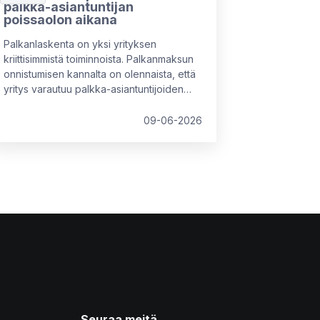
palkka-asiantuntijan
poissaolon aikana
Palkanlaskenta on yksi yrityksen
kriittisimmistä toiminnoista. Palkanmaksun
onnistumisen kannalta on olennaista, että
yritys varautuu palkka-asiantuntijoiden
poissaoloihin etukäteen eikä vasta sitten,
kun tilanne on päällä.
09-06-2026
Seuraa meitä