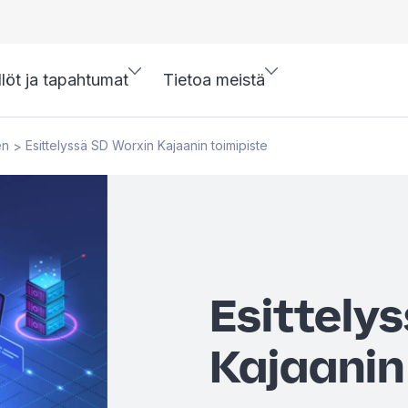
llöt ja tapahtumat
Tietoa meistä
en
Esittelyssä SD Worxin Kajaanin toimipiste
>
Esittely
Kajaanin