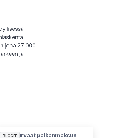
dyllisessä
anlaskenta
än jopa 27 000
 arkeen ja
Näin turvaat palkanmaksun
BLOGIT