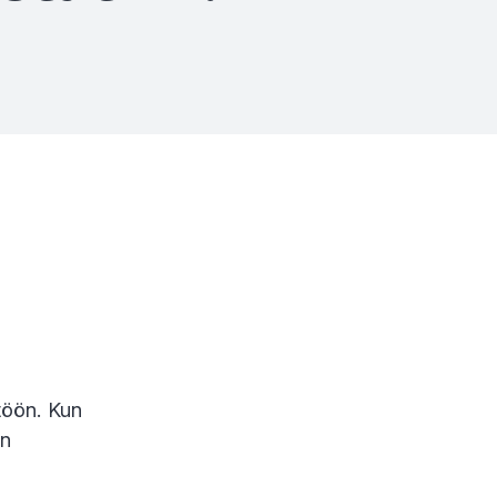
u
htöön. Kun
an