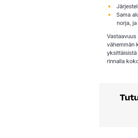
Järjeste
Sama alus
norja, ja
Vastaavuus p
vähemmän kie
yksittäisist
rinnalla kok
Tut