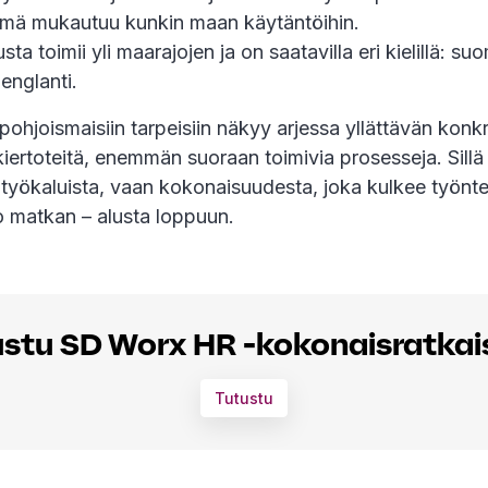
lmä mukautuu kunkin maan käytäntöihin.
ta toimii yli maarajojen ja on saatavilla eri kielillä: suo
 englanti.
ohjoismaisiin tarpeisiin näkyy arjessa yllättävän konkre
rtoteitä, enemmän suoraan toimivia prosesseja. Sillä 
ä työkaluista, vaan kokonaisuudesta, joka kulkee työnte
o matkan – alusta loppuun.
ustu SD Worx HR -kokonaisratkai
Tutustu