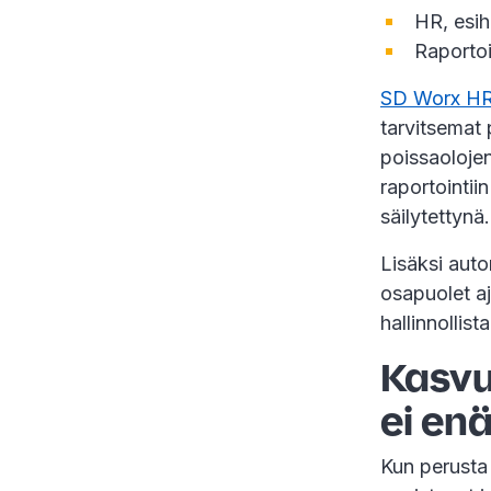
HR, esih
Raportoi
SD Worx HR 
tarvitsemat 
poissaolojen
raportointiin
säilytettynä
Lisäksi auto
osapuolet aj
hallinnollis
Kasvu
ei enä
Kun perusta 