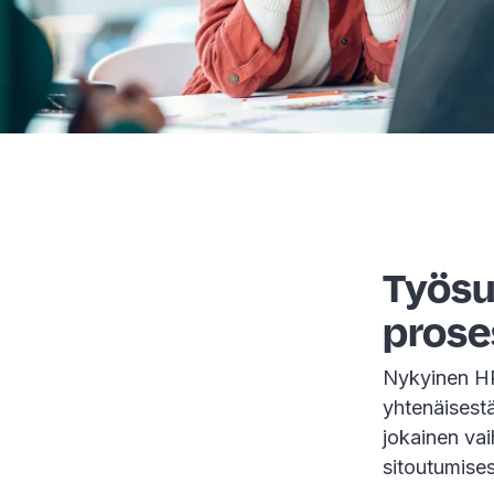
Työsuh
prose
Nykyinen HR-
yhtenäisestä
jokainen va
sitoutumise