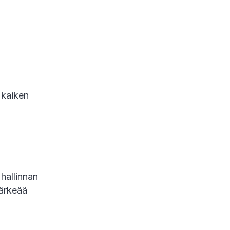
 kaiken
 hallinnan
tärkeää