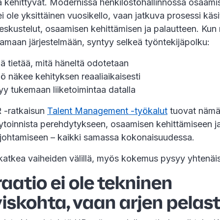
ja kehittyvät. Modernissa henkilöstöhallinnossa osaami
i ole yksittäinen vuosikello, vaan jatkuva prosessi käs
keskustelut, osaamisen kehittämisen ja palautteen. Ku
amaan järjestelmään, syntyy selkeä työntekijäpolku:
jä tietää, mitä häneltä odotetaan
lö näkee kehityksen reaaliaikaisesti
y tukemaan liiketoimintaa datalla
 -ratkaisun
Talent Management -työkalut
tuovat nämä
rytoinnista perehdytykseen, osaamisen kehittämiseen j
 johtamiseen – kaikki samassa kokonaisuudessa.
 katkea vaiheiden välillä, myös kokemus pysyy yhtenäi
aatio ei ole tekninen
yiskohta, vaan arjen pelas