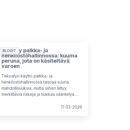
Tekoäly palkka- ja
BLOGIT
henkilöstöhallinnossa: kuuma
peruna, jota on käsiteltävä
varoen
Tekoälyn käyttö palkka- ja
henkilöstöhallinnossa tarjoaa suuria
mahdollisuuksia, mutta siihen liittyy
merkittäviä riskejä ja tiukkaa sääntelyä.
EU:n AI Act luokittelee HR- ja
palkkajärjestelmät korkean riskin
11-03-2026
tekoälyksi, mikä edellyttää tarkkaa
valvontaa, läpinäkyvyyttä ja laadukasta
datan hallintaa. Sääntely on vielä osin