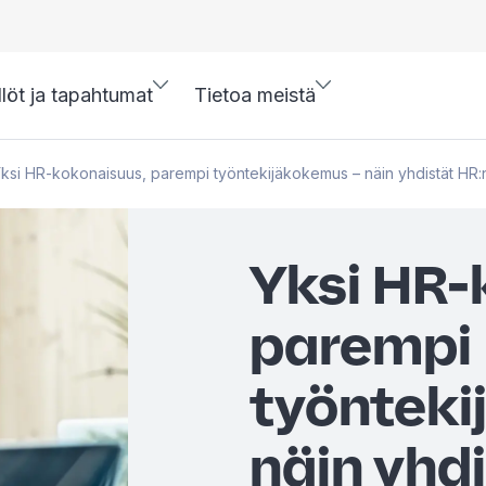
llöt ja tapahtumat
Tietoa meistä
ksi HR-kokonaisuus, parempi työntekijäkokemus – näin yhdistät HR:n 
Yksi HR-
parempi
työnteki
näin yhd