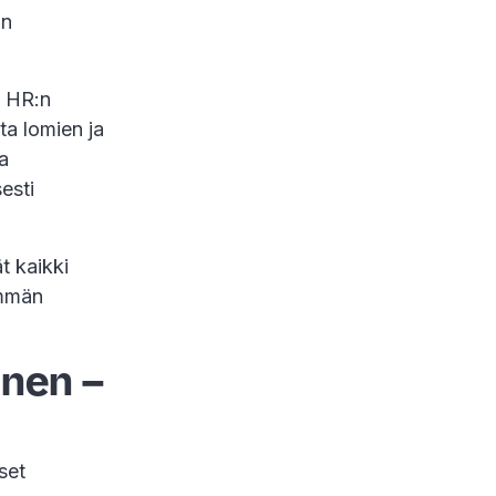
on
i HR:n
ta lomien ja
a
sesti
t kaikki
emmän
inen –
set