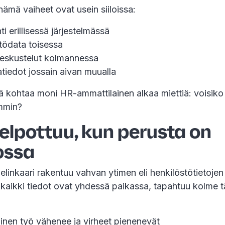
 nämä vaiheet ovat usein siiloissa:
ti erillisessä järjestelmässä
tödata toisessa
keskustelut kolmannessa
atiedot jossain aivan muualla
sä kohtaa moni HR-ammattilainen alkaa miettiä: voisiko
mmin?
helpottuu, kun perusta on
ossa
linkaari rakentuu vahvan ytimen eli henkilöstötietojen
 kaikki tiedot ovat yhdessä paikassa, tapahtuu kolme 
nen työ vähenee ja virheet pienenevät