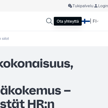
Tukipalvelu
Login
| FI
Ota yhteyttä
siilot
kokonaisuus,
jäkokemus –
istät HR:n