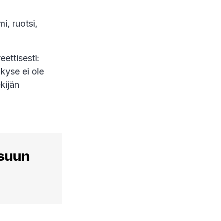
mi, ruotsi,
ettisesti:
kyse ei ole
kijän
suun