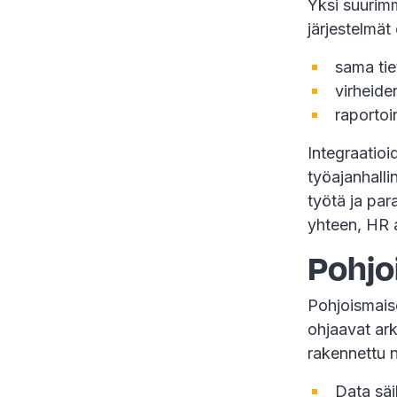
Yksi suurimm
järjestelmät
sama ti
virheide
raportoi
Integraatioi
työajanhalli
työtä ja par
yhteen, HR 
Pohjo
Pohjoismais
ohjaavat ar
rakennettu n
Data säi