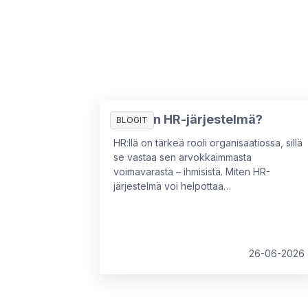
Mikä on HR-järjestelmä?
BLOGIT
HR:llä on tärkeä rooli organisaatiossa, sillä
se vastaa sen arvokkaimmasta
voimavarasta – ihmisistä. Miten HR-
järjestelmä voi helpottaa
henkilöstöhallinnon työtä, ja mitä
prosesseja se voi hoitaa tai
automatisoida?
26-06-2026