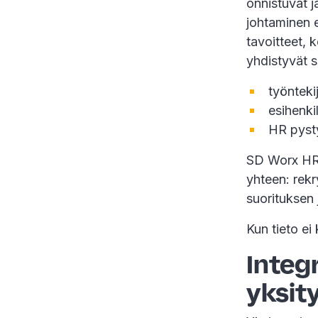
onnistuvat 
johtaminen e
tavoitteet, 
yhdistyvät s
työnteki
esihenki
HR pysty
SD Worx HR
yhteen: rek
suorituksen
Kun tieto ei
Integr
yksit