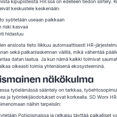
ista kipupisteistä HR:ssä on edelleen tiedon siirtely. 
 eivät keskustele keskenään:
eto syötetään useaan paikkaan
n riski kasvaa
nti hidastuu
den ansiosta tieto liikkuu automaattisesti HR-järjestelm
nnan sekä palkanlaskennan välillä, mikä vähentää pääll
antaa datan laatua. Ja kun nämä kaikki toimivat sauma
alkaa oikeasti toimia yhtenäisenä ekosysteeminä.
ismainen näkökulma
essa työelämässä sääntely on tarkkaa, työehtosopimu
kea ja työntekijäodotukset ovat korkealla. SD Worx HR
imenomaan näihin tarpeisiin:
lytetään Pohjoismaissa ja ratkaisu täyttää paikalliset v