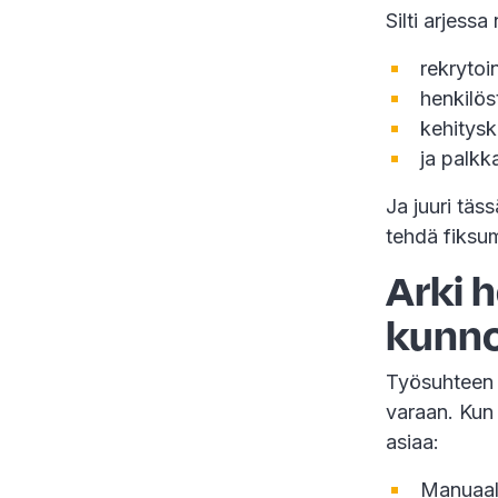
Silti arjessa
rekrytoin
henkilös
kehitys
ja palkk
Ja juuri täs
tehdä fiksu
Arki 
kunn
Työsuhteen e
varaan. Kun
asiaa:
Manuaali