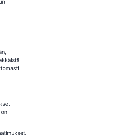
Kun
än,
ekkäistä
ttomasti
kset
 on
aatimukset.