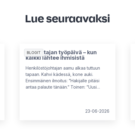
Lue seuraavaksi
HR-johtajan työpäivä – kun
BLOGIT
kaikki lähtee ihmisistä
Henkilöstöjohtajan aamu alkaa tuttuun
tapaan. Kahvi kädessä, kone auki.
Ensimmäinen ilmoitus: ”Hakijalle pitäisi
antaa palaute tänään.” Toinen: ”Uusi
työntekijä aloittaa ensi maanantaina –
onko kaikki tarvittava kunnossa?” Kolmas:
”Voitko tarkistaa nämä poissaolot ennen
23-06-2026
kuin menevät palkkaan?” HR-työ ei ole
koskaan vain yhtä asiaa. Se on jatkuvaa
tasapainottelua, jossa rekrytointi, arjen
hallinta ja ihmisten kehittäminen kulkevat