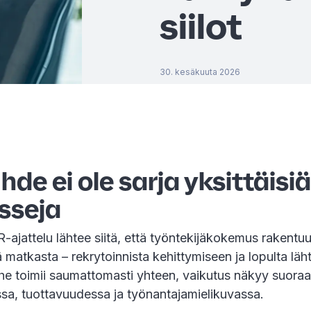
siilot
30. kesäkuuta 2026
de ei ole sarja yksittäisiä
sseja
ajattelu lähtee siitä, että työntekijäkokemus rakentu
 matkasta – rekrytoinnista kehittymiseen ja lopulta lä
ihe toimii saumattomasti yhteen, vaikutus näkyy suora
ssa, tuottavuudessa ja työnantajamielikuvassa.