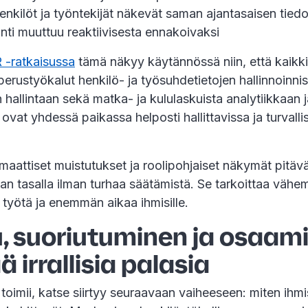
enkilöt ja työntekijät näkevät saman ajantasaisen tied
nti muuttuu reaktiivisesta ennakoivaksi
-ratkaisussa
tämä näkyy käytännössä niin, että kaikk
perustyökalut henkilö- ja työsuhdetietojen hallinnoinnis
 hallintaan sekä matka- ja kululaskuista analytiikkaan j
 ovat yhdessä paikassa helposti hallittavissa ja turvalli
.
maattiset muistutukset ja roolipohjaiset näkymät pitävä
an tasalla ilman turhaa säätämistä. Se tarkoittaa väh
ta työtä ja enemmän aikaa ihmisille.
, suoriutuminen ja osaam
ä irrallisia palasia
toimii, katse siirtyy seuraavaan vaiheeseen: miten ihmi