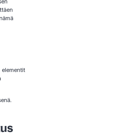
sen
ittäen
n nämä
 elementit
a
senä.
tus