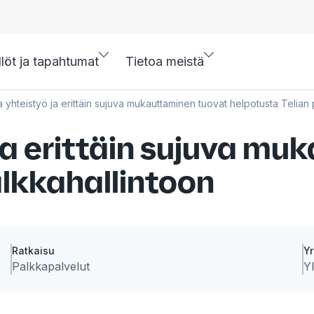
llöt ja tapahtumat
Tietoa meistä
 yhteistyö ja erittäin sujuva mukauttaminen tuovat helpotusta Telian 
ja erittäin sujuva m
alkkahallintoon
Ratkaisu
Yr
Palkkapalvelut
Yl