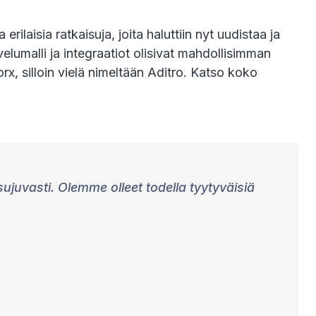
rilaisia ratkaisuja, joita haluttiin nyt uudistaa ja
elumalli ja integraatiot olisivat mahdollisimman
x, silloin vielä nimeltään Aditro. Katso koko
ujuvasti. Olemme olleet todella tyytyväisiä