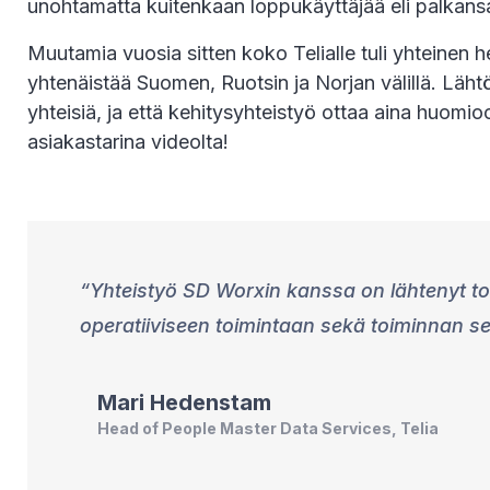
unohtamatta kuitenkaan loppukäyttäjää eli palkans
Muutamia vuosia sitten koko Telialle tuli yhteinen henk
yhtenäistää Suomen, Ruotsin ja Norjan välillä. Lähtö
yhteisiä, ja että kehitysyhteistyö ottaa aina huomio
asiakastarina videolta!
Yhteistyö SD Worxin kanssa on lähtenyt tod
operatiiviseen toimintaan sekä toiminnan s
Mari
Hedenstam
Head of People Master Data Services, Telia