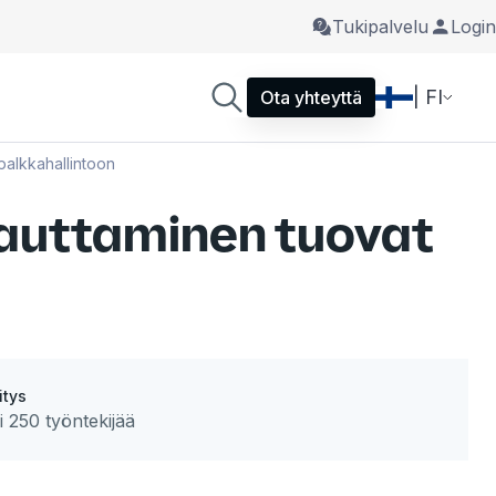
Tukipalvelu
Login
| FI
Ota yhteyttä
palkkahallintoon
ukauttaminen tuovat
itys
i 250 työntekijää