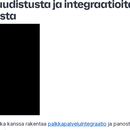
uudistusta ja integraatioi
osta
onka kanssa rakentaa
palkkapalveluintegraatio
ja panost