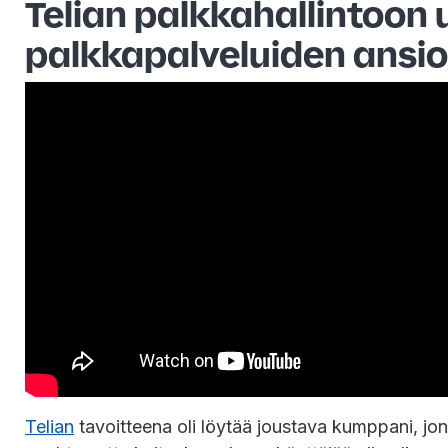
Telian palkkahallintoon 
palkkapalveluiden ansi
Telian
tavoitteena oli löytää joustava kumppani, j