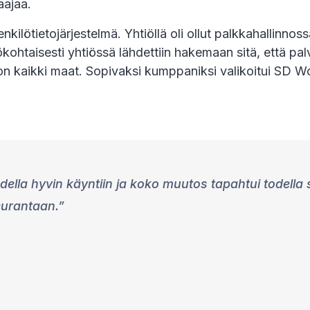
aajaa.
ilötietojärjestelmä. Yhtiöllä oli ollut palkkahallinnossa e
kohtaisesti yhtiössä lähdettiin hakemaan sitä, että palv
on kaikki maat. Sopivaksi kumppaniksi valikoitui SD Wor
ella hyvin käyntiin ja koko muutos tapahtui todella s
eurantaan.