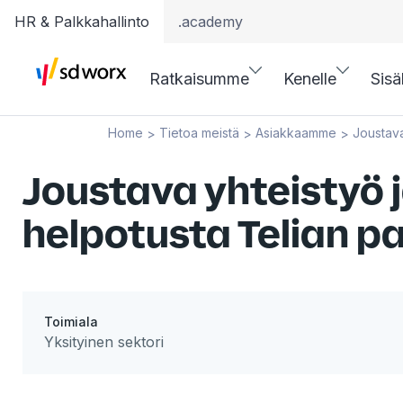
HR & Palkkahallinto
.academy
Ratkaisumme
Kenelle
Sisä
Home
Tietoa meistä
Asiakkaamme
Joustava
>
>
>
Joustava yhteistyö 
helpotusta Telian p
Toimiala
Yksityinen sektori