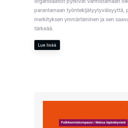
organisaatiot pyrkivät varmistamaan o
parantamaan työntekijätyytyväisyyttä,
merkityksen ymmärtäminen ja sen saavu
tärkeää.
Lue lisää