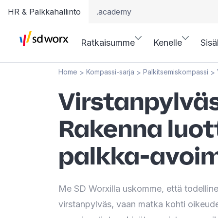
HR & Palkkahallinto
.academy
Ratkaisumme
Kenelle
Sisä
Home
Kompassi-sarja
Palkitsemiskompassi
>
>
>
Virstanpylväs
Rakenna luo
palkka-avoim
Me SD Worxilla uskomme, että todelline
virstanpylväs, vaan matka kohti oikeu