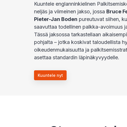
Kuuntele englanninkielinen Palkitsemi
neljäs ja viimeinen jakso, jossa
Bruce F
Pieter-Jan Boden
pureutuvat siihen, k
saavuttaa todellinen palkka-avoimuus 
Tässä jaksossa tarkastellaan aikaisemp
pohjalta – jotka koskivat taloudellista h
oikeudenmukaisuutta ja palkitsemisstra
asettaa standardin läpinäkyvyydelle.
Kuuntele nyt