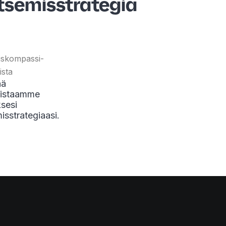
itsemisstrategia
iskompassi-
ista
nä
slistaamme
ksesi
isstrategiaasi.