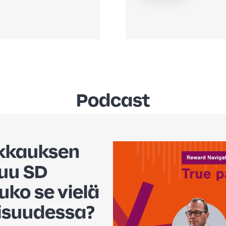
Podcast
lkkauksen
tuu SD
uko se vielä
isuudessa?