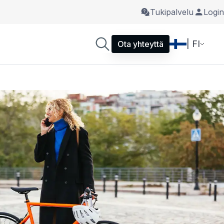
Tukipalvelu
Login
| FI
Ota yhteyttä