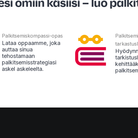
i omiin käsiisi – luo palk
Palkitsemiskompassi-opas
Palkitsem
Lataa oppaamme, joka
tarkastusl
auttaa sinua
Hyödyn
tehostamaan
tarkistu
palkitsemisstrategiasi
kehittää
askel askeleelta.
palkitsem