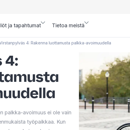
llöt ja tapahtumat
Tietoa meistä
Virstanpylväs 4: Rakenna luottamusta palkka-avoimuudella
 4:
ttamusta
uudella
n palkka-avoimuus ei ole vain
denmukaista työpaikkaa. Kun