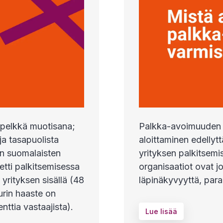
pelkkä muotisana;
Palkka-avoimuuden 
a tasapuolista
aloittaminen edellytt
n suomalaisten
yrityksen palkitsem
eetti palkitsemisessa
organisaatiot ovat 
rityksen sisällä (48
läpinäkyvyyttä, para
uurin haaste on
ttia vastaajista).
Lue lisää