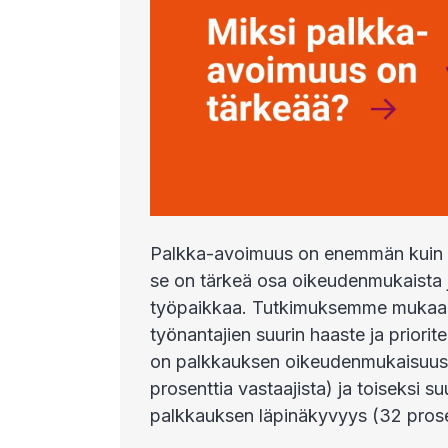
Palkka-avoimuus on enemmän kuin 
se on tärkeä osa oikeudenmukaista j
työpaikkaa. Tutkimuksemme mukaa
työnantajien suurin haaste ja priorit
on palkkauksen oikeudenmukaisuus y
prosenttia vastaajista) ja toiseksi s
palkkauksen läpinäkyvyys (32 prosen