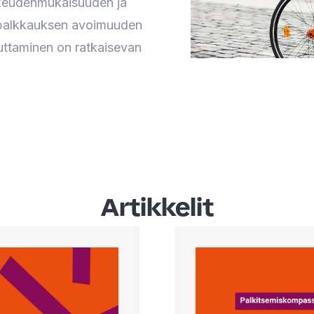
ikeudenmukaisuuden ja
 palkkauksen avoimuuden
ttaminen on ratkaisevan
Artikkelit