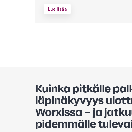
Lue lisää
Kuinka pitkälle pa
läpinäkyvyys ulot
Worxissa – ja jatku
pidemmälle tuleva