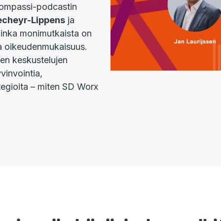
skompassi-podcastin
echeyr-Lippens
ja
uinka monimutkaista on
ja oikeudenmukaisuus.
ien keskustelujen
yvinvointia,
tegioita – miten SD Worx