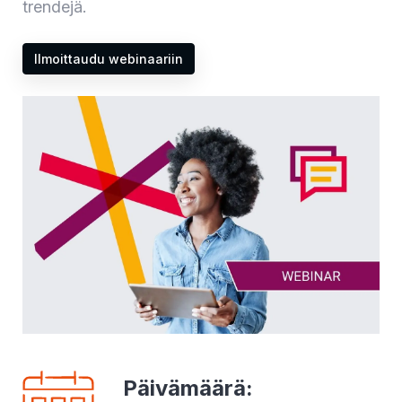
trendejä.
Ilmoittaudu webinaariin
Päivämäärä
: