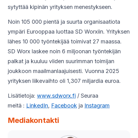
sytyttää kipinän yrityksen menestykseen.
Noin 105 000 pientä ja suurta organisaatiota
ympäri Eurooppaa luottaa SD Worxiin. Yrityksen
lähes 10 000 työntekijää toimivat 27 maassa.
SD Worx laskee noin 6 miljoonan työntekijän
palkat ja kuuluu viiden suurimman toimijan
joukkoon maailmanlaajuisesti. Vuonna 2025
yrityksen liikevaihto oli 1,307 miljardia euroa.
Lisätietoja:
www.sdworx.fi
/ Seuraa
meitä :
LinkedIn
,
Facebook
ja
Instagram
Mediakontakti