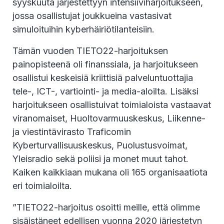
syyskuuta järjestettyyn intensiiviharjoitukseen,
jossa osallistujat joukkueina vastasivat
simuloituihin kyberhäiriötilanteisiin.
Tämän vuoden TIETO22-harjoituksen
painopisteenä oli finanssiala, ja harjoitukseen
osallistui keskeisiä kriittisiä palveluntuottajia
tele-, ICT-, vartiointi- ja media-aloilta. Lisäksi
harjoitukseen osallistuivat toimialoista vastaavat
viranomaiset, Huoltovarmuuskeskus, Liikenne-
ja viestintävirasto Traficomin
Kyberturvallisuuskeskus, Puolustusvoimat,
Yleisradio sekä poliisi ja monet muut tahot.
Kaiken kaikkiaan mukana oli 165 organisaatiota
eri toimialoilta.
”TIETO22-harjoitus osoitti meille, että olimme
sisäistäneet edellisen vuonna 2020 järjestetyn