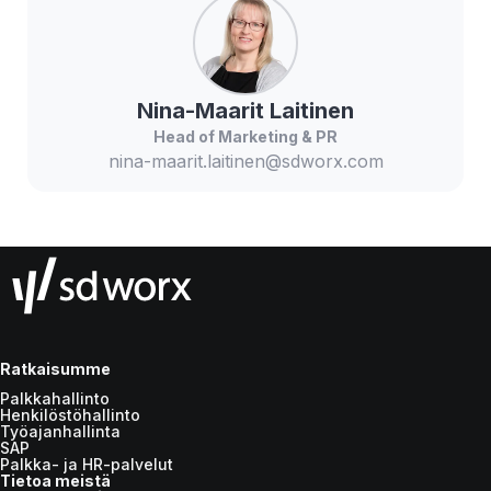
Nina-Maarit
Laitinen
Head of Marketing & PR
nina-maarit.laitinen@sdworx.com
Ratkaisumme
Palkkahallinto
Henkilöstöhallinto
Työajanhallinta
SAP
Palkka- ja HR-palvelut
Tietoa meistä