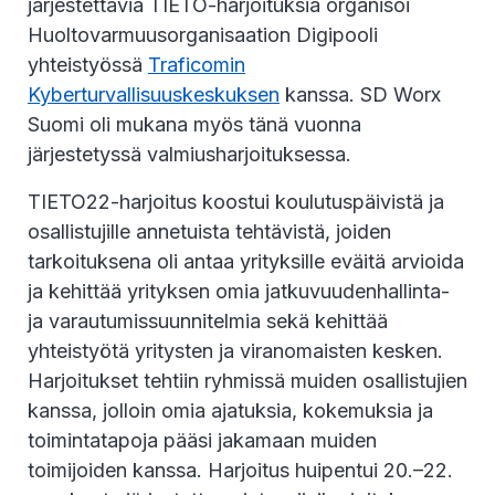
järjestettäviä TIETO-harjoituksia organisoi
Huoltovarmuusorganisaation Digipooli
yhteistyössä
Traficomin
Kyberturvallisuuskeskuksen
kanssa. SD Worx
Suomi oli mukana myös tänä vuonna
järjestetyssä valmiusharjoituksessa.
TIETO22-harjoitus koostui koulutuspäivistä ja
osallistujille annetuista tehtävistä, joiden
tarkoituksena oli antaa yrityksille eväitä arvioida
ja kehittää yrityksen omia jatkuvuudenhallinta-
ja varautumissuunnitelmia sekä kehittää
yhteistyötä yritysten ja viranomaisten kesken.
Harjoitukset tehtiin ryhmissä muiden osallistujien
kanssa, jolloin omia ajatuksia, kokemuksia ja
toimintatapoja pääsi jakamaan muiden
toimijoiden kanssa. Harjoitus huipentui 20.–22.