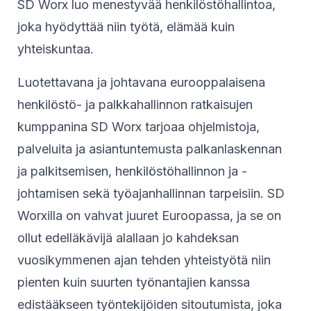
SD Worx luo menestyvää henkilöstöhallintoa,
joka hyödyttää niin työtä, elämää kuin
yhteiskuntaa.
Luotettavana ja johtavana eurooppalaisena
henkilöstö- ja palkkahallinnon ratkaisujen
kumppanina SD Worx tarjoaa ohjelmistoja,
palveluita ja asiantuntemusta palkanlaskennan
ja palkitsemisen, henkilöstöhallinnon ja -
johtamisen sekä työajanhallinnan tarpeisiin. SD
Worxilla on vahvat juuret Euroopassa, ja se on
ollut edelläkävijä alallaan jo kahdeksan
vuosikymmenen ajan tehden yhteistyötä niin
pienten kuin suurten työnantajien kanssa
edistääkseen työntekijöiden sitoutumista, joka