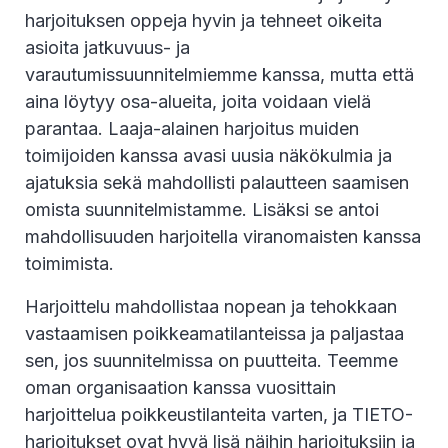
harjoituksen oppeja hyvin ja tehneet oikeita
asioita jatkuvuus- ja
varautumissuunnitelmiemme kanssa, mutta että
aina löytyy osa-alueita, joita voidaan vielä
parantaa. Laaja-alainen harjoitus muiden
toimijoiden kanssa avasi uusia näkökulmia ja
ajatuksia sekä mahdollisti palautteen saamisen
omista suunnitelmistamme. Lisäksi se antoi
mahdollisuuden harjoitella viranomaisten kanssa
toimimista.
Harjoittelu mahdollistaa nopean ja tehokkaan
vastaamisen poikkeamatilanteissa ja paljastaa
sen, jos suunnitelmissa on puutteita. Teemme
oman organisaation kanssa vuosittain
harjoittelua poikkeustilanteita varten, ja TIETO-
harjoitukset ovat hyvä lisä näihin harjoituksiin ja