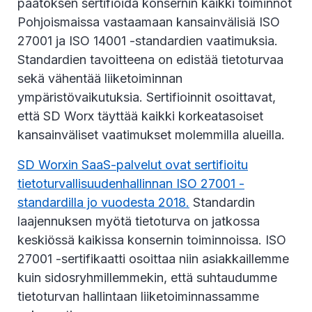
päätöksen sertifioida konsernin kaikki toiminnot
Pohjoismaissa vastaamaan kansainvälisiä ISO
27001 ja ISO 14001 -standardien vaatimuksia.
Standardien tavoitteena on edistää tietoturvaa
sekä vähentää liiketoiminnan
ympäristövaikutuksia. Sertifioinnit osoittavat,
että SD Worx täyttää kaikki korkeatasoiset
kansainväliset vaatimukset molemmilla alueilla.
SD Worxin SaaS-palvelut ovat sertifioitu
tietoturvallisuudenhallinnan ISO 27001 -
standardilla jo vuodesta 2018.
Standardin
laajennuksen myötä tietoturva on jatkossa
keskiössä kaikissa konsernin toiminnoissa. ISO
27001 -sertifikaatti osoittaa niin asiakkaillemme
kuin sidosryhmillemmekin, että suhtaudumme
tietoturvan hallintaan liiketoiminnassamme