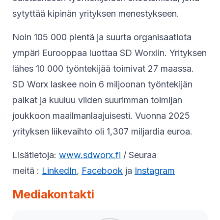
sytyttää kipinän yrityksen menestykseen.
Noin 105 000 pientä ja suurta organisaatiota
ympäri Eurooppaa luottaa SD Worxiin. Yrityksen
lähes 10 000 työntekijää toimivat 27 maassa.
SD Worx laskee noin 6 miljoonan työntekijän
palkat ja kuuluu viiden suurimman toimijan
joukkoon maailmanlaajuisesti. Vuonna 2025
yrityksen liikevaihto oli 1,307 miljardia euroa.
Lisätietoja:
www.sdworx.fi
/ Seuraa
meitä :
LinkedIn
,
Facebook
ja
Instagram
Mediakontakti