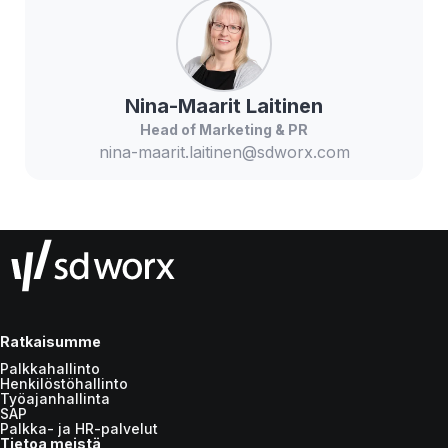
Nina-Maarit
Laitinen
Head of Marketing & PR
nina-maarit.laitinen@sdworx.com
Ratkaisumme
Palkkahallinto
Henkilöstöhallinto
Työajanhallinta
SAP
Palkka- ja HR-palvelut
Tietoa meistä