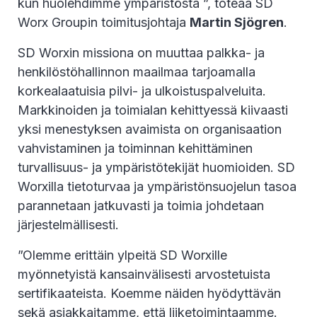
kun huolehdimme ympäristöstä ”, toteaa SD
Worx Groupin toimitusjohtaja
Martin Sjögren
.
SD Worxin missiona on muuttaa palkka- ja
henkilöstöhallinnon maailmaa tarjoamalla
korkealaatuisia pilvi- ja ulkoistuspalveluita.
Markkinoiden ja toimialan kehittyessä kiivaasti
yksi menestyksen avaimista on organisaation
vahvistaminen ja toiminnan kehittäminen
turvallisuus- ja ympäristötekijät huomioiden. SD
Worxilla tietoturvaa ja ympäristönsuojelun tasoa
parannetaan jatkuvasti ja toimia johdetaan
järjestelmällisesti.
”Olemme erittäin ylpeitä SD Worxille
myönnetyistä kansainvälisesti arvostetuista
sertifikaateista. Koemme näiden hyödyttävän
sekä asiakkaitamme, että liiketoimintaamme.