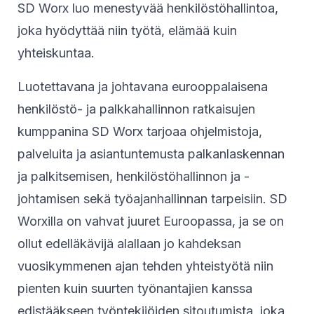
SD Worx luo menestyvää henkilöstöhallintoa,
joka hyödyttää niin työtä, elämää kuin
yhteiskuntaa.
Luotettavana ja johtavana eurooppalaisena
henkilöstö- ja palkkahallinnon ratkaisujen
kumppanina SD Worx tarjoaa ohjelmistoja,
palveluita ja asiantuntemusta palkanlaskennan
ja palkitsemisen, henkilöstöhallinnon ja -
johtamisen sekä työajanhallinnan tarpeisiin. SD
Worxilla on vahvat juuret Euroopassa, ja se on
ollut edelläkävijä alallaan jo kahdeksan
vuosikymmenen ajan tehden yhteistyötä niin
pienten kuin suurten työnantajien kanssa
edistääkseen työntekijöiden sitoutumista, joka