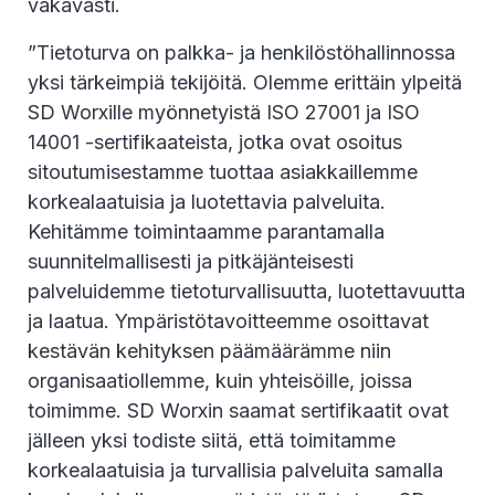
vakavasti.
”Tietoturva on palkka- ja henkilöstöhallinnossa
yksi tärkeimpiä tekijöitä. Olemme erittäin ylpeitä
SD Worxille myönnetyistä ISO 27001 ja ISO
14001 -sertifikaateista, jotka ovat osoitus
sitoutumisestamme tuottaa asiakkaillemme
korkealaatuisia ja luotettavia palveluita.
Kehitämme toimintaamme parantamalla
suunnitelmallisesti ja pitkäjänteisesti
palveluidemme tietoturvallisuutta, luotettavuutta
ja laatua. Ympäristötavoitteemme osoittavat
kestävän kehityksen päämäärämme niin
organisaatiollemme, kuin yhteisöille, joissa
toimimme. SD Worxin saamat sertifikaatit ovat
jälleen yksi todiste siitä, että toimitamme
korkealaatuisia ja turvallisia palveluita samalla