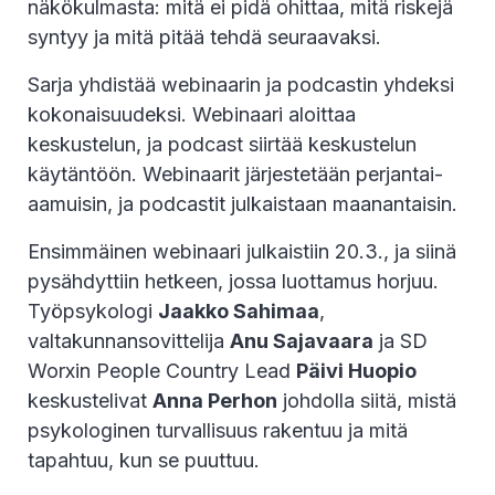
näkökulmasta: mitä ei pidä ohittaa, mitä riskejä
syntyy ja mitä pitää tehdä seuraavaksi.
Sarja yhdistää webinaarin ja podcastin yhdeksi
kokonaisuudeksi. Webinaari aloittaa
keskustelun, ja podcast siirtää keskustelun
käytäntöön. Webinaarit järjestetään perjantai-
aamuisin, ja podcastit julkaistaan maanantaisin.
Ensimmäinen webinaari julkaistiin 20.3., ja siinä
pysähdyttiin hetkeen, jossa luottamus horjuu.
Työpsykologi
Jaakko Sahimaa
,
valtakunnansovittelija
Anu Sajavaara
ja SD
Worxin People Country Lead
Päivi Huopio
keskustelivat
Anna Perhon
johdolla siitä, mistä
psykologinen turvallisuus rakentuu ja mitä
tapahtuu, kun se puuttuu.