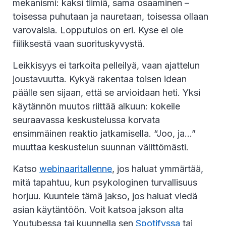
mekanismi: kaksi tiimiä, sama osaaminen –
toisessa puhutaan ja nauretaan, toisessa ollaan
varovaisia. Lopputulos on eri. Kyse ei ole
fiiliksestä vaan suorituskyvystä.
Leikkisyys ei tarkoita pelleilyä, vaan ajattelun
joustavuutta. Kykyä rakentaa toisen idean
päälle sen sijaan, että se arvioidaan heti. Yksi
käytännön muutos riittää alkuun: kokeile
seuraavassa keskustelussa korvata
ensimmäinen reaktio jatkamisella. “Joo, ja…”
muuttaa keskustelun suunnan välittömästi.
Katso
webinaaritallenne
, jos haluat ymmärtää,
mitä tapahtuu, kun psykologinen turvallisuus
horjuu. Kuuntele tämä jakso, jos haluat viedä
asian käytäntöön. Voit katsoa jakson alta
Youtubessa tai kuunnella sen
Spotifyssa
tai