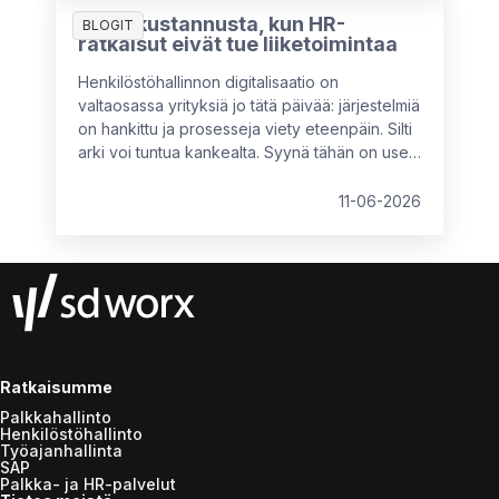
7 piilokustannusta, kun HR-
BLOGIT
ratkaisut eivät tue liiketoimintaa
Henkilöstöhallinnon digitalisaatio on
valtaosassa yrityksiä jo tätä päivää: järjestelmiä
on hankittu ja prosesseja viety eteenpäin. Silti
arki voi tuntua kankealta. Syynä tähän on usein
se, että käytössä olevat ratkaisut eivät vastaa
organisaation nykyistä kokoa, rakennetta tai
11-06-2026
tavoitteita. Tällöin piilokustannuksia syntyy
kahdesta suunnasta: tekemättömistä
parannuksista tai vääränlaisista, osittain
toimivista ratkaisuista.
Ratkaisumme
Palkkahallinto
Henkilöstöhallinto
Työajanhallinta
SAP
Palkka- ja HR-palvelut