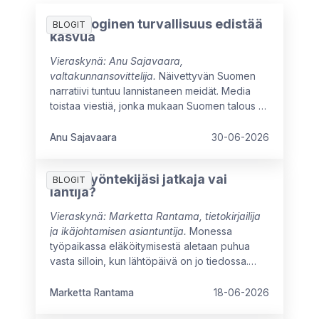
Psykologinen turvallisuus edistää
BLOGIT
kasvua
Vieraskynä: Anu Sajavaara,
valtakunnansovittelija.
Näivettyvän Suomen
narratiivi tuntuu lannistaneen meidät. Media
toistaa viestiä, jonka mukaan Suomen talous ei
ole kasvanut moneen vuoteen, ja myönteiset
signaalit ovat vielä heikkoja. Arvovaltaisissa
Anu Sajavaara
30-06-2026
pöydissä mietitään kuumeisesti, mikä meitä
jarruttaa, mistä syntyisi uutta kasvua ja miten
Onko työntekijäsi jatkaja vai
oppisimme ajattelemaan isommin.
BLOGIT
lähtijä?
Vieraskynä: Marketta Rantama, tietokirjailija
ja ikäjohtamisen asiantuntija.
Monessa
työpaikassa eläköitymisestä aletaan puhua
vasta silloin, kun lähtöpäivä on jo tiedossa.
Näin menetetään mahdollisuus hyödyntää
kokeneen työntekijän osaamista
Marketta Rantama
18-06-2026
täysimääräisesti työuran viimeisinä vuosina.