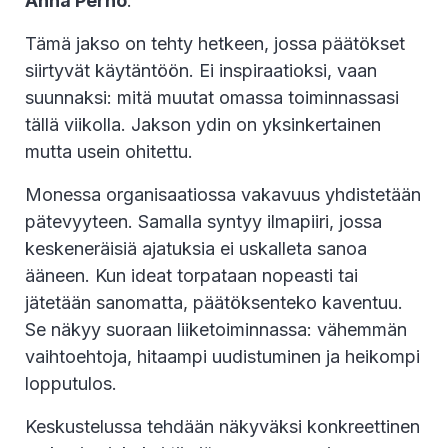
Anna Perho
.
Tämä jakso on tehty hetkeen, jossa päätökset
siirtyvät käytäntöön. Ei inspiraatioksi, vaan
suunnaksi: mitä muutat omassa toiminnassasi
tällä viikolla. Jakson ydin on yksinkertainen
mutta usein ohitettu.
Monessa organisaatiossa vakavuus yhdistetään
pätevyyteen. Samalla syntyy ilmapiiri, jossa
keskeneräisiä ajatuksia ei uskalleta sanoa
ääneen. Kun ideat torpataan nopeasti tai
jätetään sanomatta, päätöksenteko kaventuu.
Se näkyy suoraan liiketoiminnassa: vähemmän
vaihtoehtoja, hitaampi uudistuminen ja heikompi
lopputulos.
Keskustelussa tehdään näkyväksi konkreettinen