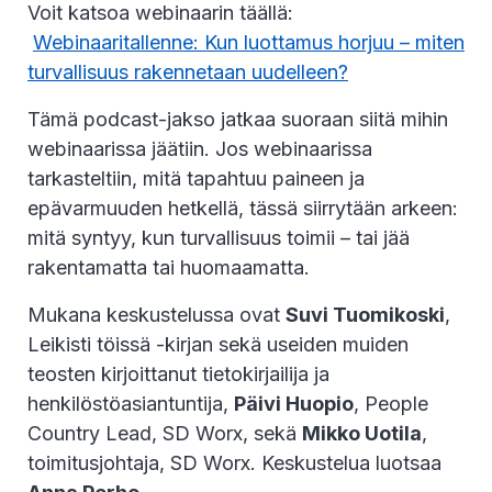
Voit katsoa webinaarin täällä:
Webinaaritallenne: Kun luottamus horjuu – miten
turvallisuus rakennetaan uudelleen?
Tämä podcast-jakso jatkaa suoraan siitä mihin
webinaarissa jäätiin. Jos webinaarissa
tarkasteltiin, mitä tapahtuu paineen ja
epävarmuuden hetkellä, tässä siirrytään arkeen:
mitä syntyy, kun turvallisuus toimii – tai jää
rakentamatta tai huomaamatta.
Mukana keskustelussa ovat
Suvi Tuomikoski
,
Leikisti töissä -kirjan sekä useiden muiden
teosten kirjoittanut tietokirjailija ja
henkilöstöasiantuntija,
Päivi Huopio
, People
Country Lead, SD Worx, sekä
Mikko Uotila
,
toimitusjohtaja, SD Worx. Keskustelua luotsaa