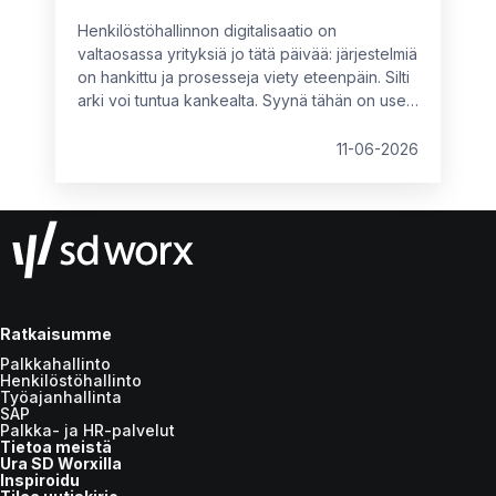
Henkilöstöhallinnon digitalisaatio on
valtaosassa yrityksiä jo tätä päivää: järjestelmiä
on hankittu ja prosesseja viety eteenpäin. Silti
arki voi tuntua kankealta. Syynä tähän on usein
se, että käytössä olevat ratkaisut eivät vastaa
organisaation nykyistä kokoa, rakennetta tai
11-06-2026
tavoitteita. Tällöin piilokustannuksia syntyy
kahdesta suunnasta: tekemättömistä
parannuksista tai vääränlaisista, osittain
toimivista ratkaisuista.
Ratkaisumme
Palkkahallinto
Henkilöstöhallinto
Työajanhallinta
SAP
Palkka- ja HR-palvelut
Tietoa meistä
Ura SD Worxilla
Inspiroidu