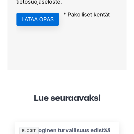
Lue seuraavaksi
Psykologinen turvallisuus edistää
BLOGIT