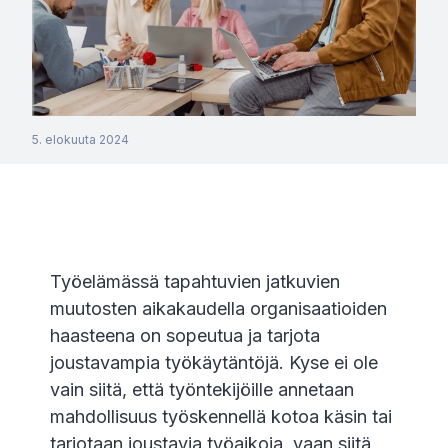
5. elokuuta 2024
Työelämässä tapahtuvien jatkuvien
muutosten aikakaudella organisaatioiden
haasteena on sopeutua ja tarjota
joustavampia työkäytäntöjä. Kyse ei ole
vain siitä, että työntekijöille annetaan
mahdollisuus työskennellä kotoa käsin tai
tarjotaan joustavia työaikoja, vaan siitä,