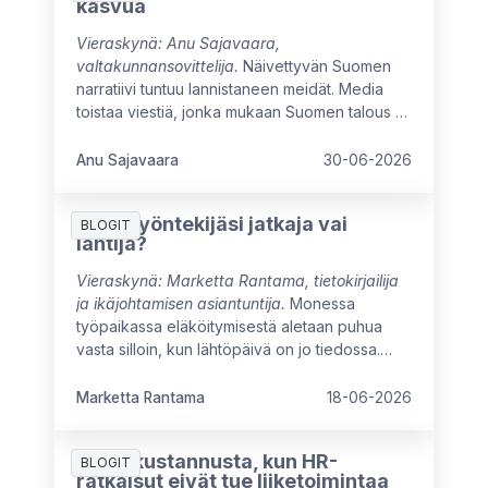
kasvua
Vieraskynä: Anu Sajavaara,
valtakunnansovittelija.
Näivettyvän Suomen
narratiivi tuntuu lannistaneen meidät. Media
toistaa viestiä, jonka mukaan Suomen talous ei
ole kasvanut moneen vuoteen, ja myönteiset
signaalit ovat vielä heikkoja. Arvovaltaisissa
Anu Sajavaara
30-06-2026
pöydissä mietitään kuumeisesti, mikä meitä
jarruttaa, mistä syntyisi uutta kasvua ja miten
Onko työntekijäsi jatkaja vai
oppisimme ajattelemaan isommin.
BLOGIT
lähtijä?
Vieraskynä: Marketta Rantama, tietokirjailija
ja ikäjohtamisen asiantuntija.
Monessa
työpaikassa eläköitymisestä aletaan puhua
vasta silloin, kun lähtöpäivä on jo tiedossa.
Näin menetetään mahdollisuus hyödyntää
kokeneen työntekijän osaamista
Marketta Rantama
18-06-2026
täysimääräisesti työuran viimeisinä vuosina.
7 piilokustannusta, kun HR-
BLOGIT
ratkaisut eivät tue liiketoimintaa