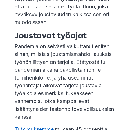
että luodaan sellainen työkulttuuri, joka
hyväksyy joustavuuden kaikissa sen eri
muodoissaan.
Joustavat työajat
Pandemia on selvästi vaikuttanut eniten
siihen, millaisia joustamismahdollisuuksia
työhön liittyen on tarjolla. Etätyöstä tuli
pandemian aikana pakollista monille
toimihenkilöille, ja yhä useammat
työnantajat alkoivat tarjota joustavia
työaikoja esimerkiksi tukeakseen
vanhempia, jotka kamppailevat
lisääntyneiden lastenhoitovelvollisuuksien
kanssa.
Tutkimuksemme
mukaan 45 prosenttia