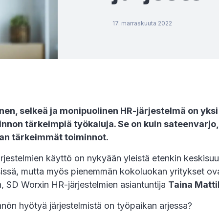
17. marraskuuta 2022
nen, selkeä ja monipuolinen HR-järjestelmä on yksi
innon tärkeimpiä työkaluja. Se on kuin sateenvarjo,
kan tärkeimmät toiminnot.
ärjestelmien käyttö on nykyään yleistä etenkin keskisuu
ksissä, mutta myös pienemmän kokoluokan yritykset o
n, SD Worxin HR-järjestelmien asiantuntija
Taina Matti
nnön hyötyä järjestelmistä on työpaikan arjessa?