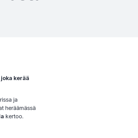
 joka kerää
rissa ja
vat heräämässä
la
kertoo.