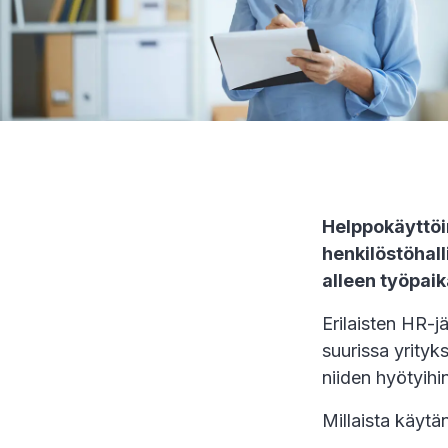
Helppokäyttöi
henkilöstöhall
alleen työpai
Erilaisten HR-j
suurissa yrity
niiden hyötyihi
Millaista käytä