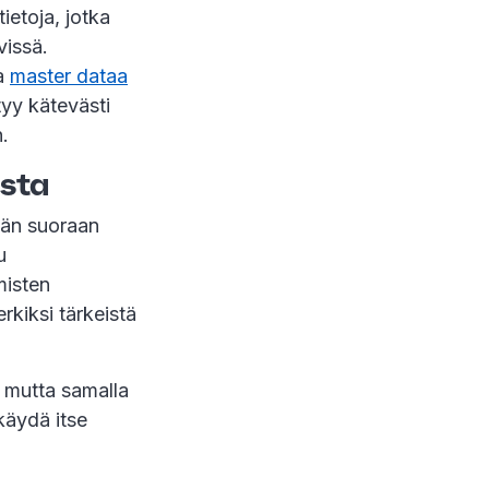
ietoja, jotka
vissä.
ua
master dataa
styy kätevästi
n.
ista
ään suoraan
u
misten
kiksi tärkeistä
, mutta samalla
käydä itse