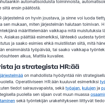
hutaankin automatisoiduista toiminnoista, automatisoin
e siitä ensin päätöstä.
järjestelmä on hyvin joustava, ja sinne voi luoda tiett
a sen mukaan, miten järjestelmän halutaan toimivan. H
ntekijänä määrittelemään vaikkapa mitä muistutuksia l
oin. Asiakas päättää esimerkiksi, lähteekö uudesta työnt
tutus ja saako esimies ehkä muistilistan siitä, mitä hän
än ensimmäistä työpäivää, tai saako vaikkapa työntekij
ösuhteen alkua, Mattila kuvailee.
ista ja strategista HR:ää
ärjestelmää
on mahdollista hyödyntää niin strategisell
 puolella. Operatiiviseen HR:ään kuuluvat esimerkiksi
ty
kuten tiedot sairausvapaista, sekä
työajan
,
kulujen
ja
p
ategisella puolella sen sijaan ovat muun muassa
osaami
htaminen
sekä työntekijän urakehitykseen liittyvät tiedo