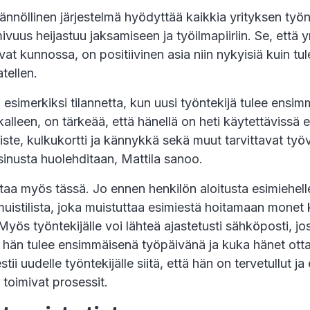
ännöllinen järjestelmä hyödyttää kaikkia yrityksen työnte
ivuus heijastuu jaksamiseen ja työilmapiiriin. Se, että y
vat kunnossa, on positiivinen asia niin nykyisiä kuin tul
atellen.
n esimerkiksi tilannetta, kun uusi työntekijä tulee ensi
alleen, on tärkeää, että hänellä on heti käytettävissä 
iste, kulkukortti ja kännykkä sekä muut tarvittavat työv
ä sinusta huolehditaan, Mattila sanoo.
taa myös tässä. Jo ennen henkilön aloitusta esimiehelle
muistilista, joka muistuttaa esimiestä hoitamaan monet
Myös työntekijälle voi lähteä ajastetusti sähköposti, jo
e hän tulee ensimmäisenä työpäivänä ja kuka hänet ott
tii uudelle työntekijälle siitä, että hän on tervetullut j
 toimivat prosessit.