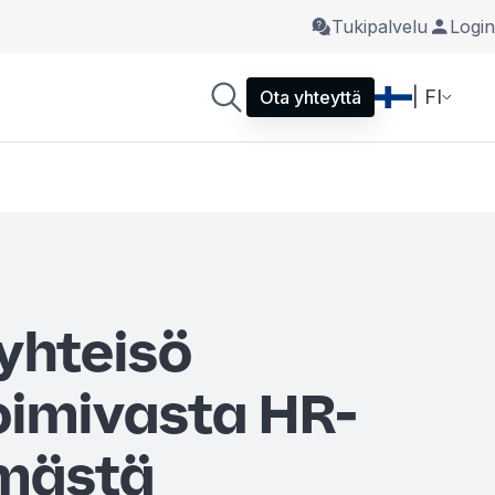
Tukipalvelu
Login
| FI
Ota yhteyttä
yhteisö
oimivasta HR-
lmästä