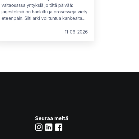
valtaosassa yrityksiä jo tätä päivää:
järjestelmiä on hankittu ja prosesseja viety
eteenpäin. Silti arki voi tuntua kankealta.
Syynä tähän on usein se, että käytössä
olevat ratkaisut eivät vastaa organisaation
11-06-2026
nykyistä kokoa, rakennetta tai tavoitteita.
Tällöin piilokustannuksia syntyy kahdesta
suunnasta: tekemättömistä parannuksista
tai vääränlaisista, osittain toimivista
ratkaisuista.
Seuraa meitä