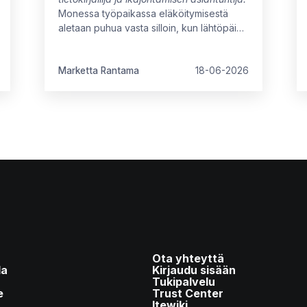
Monessa työpaikassa eläköitymisestä
aletaan puhua vasta silloin, kun lähtöpäivä
on jo tiedossa. Näin menetetään
mahdollisuus hyödyntää kokeneen
työntekijän osaamista täysimääräisesti
Marketta Rantama
18-06-2026
työuran viimeisinä vuosina.
Ota yhteyttä
la
Kirjaudu sisään
Tukipalvelu
e
Trust Center
Itewiki