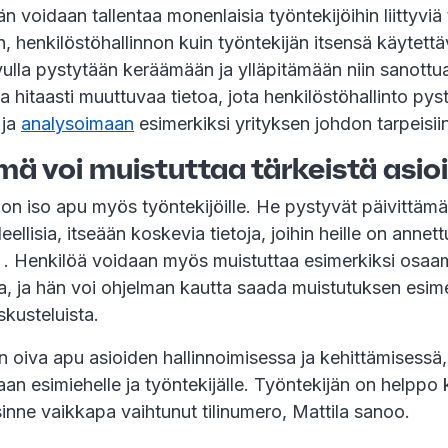
 voidaan tallentaa monenlaisia työntekijöihin liittyviä t
n, henkilöstöhallinnon kuin työntekijän itsensä käytettä
vulla pystytään keräämään ja ylläpitämään niin sanott
 ja hitaasti muuttuvaa tietoa, jota henkilöstöhallinto py
 ja
analysoimaan
esimerkiksi yrityksen johdon tarpeisii
mä voi muistuttaa tärkeistä asio
on iso apu myös työntekijöille. He pystyvät päivittäm
eellisia, itseään koskevia tietoja, joihin heille on annett
 . Henkilöä voidaan myös muistuttaa esimerkiksi osaa
, ja hän voi ohjelman kautta saada muistutuksen esimer
skusteluista.
n oiva apu asioiden hallinnoimisessa ja kehittämisessä
an esimiehelle ja työntekijälle. Työntekijän on helppo 
inne vaikkapa vaihtunut tilinumero, Mattila sanoo.