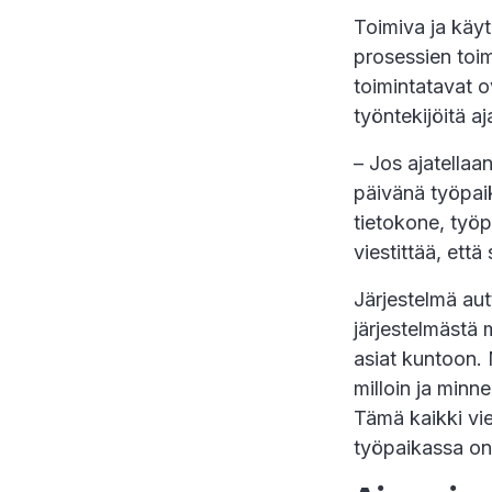
Toimiva ja käyt
prosessien toim
toimintatavat o
työntekijöitä aj
– Jos ajatellaa
päivänä työpaik
tietokone, työp
viestittää, ett
Järjestelmä aut
järjestelmästä 
asiat kuntoon. 
milloin ja minn
Tämä kaikki vies
työpaikassa on