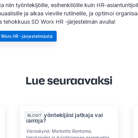
a niin työntekijöille, esihenkilöille kuin HR-asiantuntijoi
aalisille ja aikaa vieville rutiineille, ja optimoi organisa
ja tehokkuus SD Worx HR -järjestelmän avulla!
 Worx HR -järjestelmästä
Lue seuraavaksi
Onko työntekijäsi jatkaja vai
BLOGIT
lähtijä?
Vieraskynä: Marketta Rantama,
tietokirjailija ja ikäjohtamisen asiantuntija.