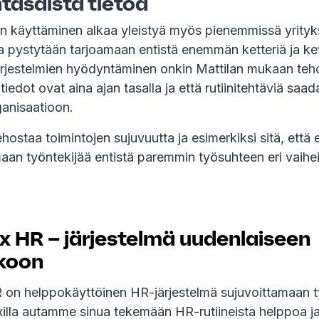
tasaista tietoa
n käyttäminen alkaa yleistyä myös pienemmissä yrityksi
a pystytään tarjoamaan entistä enemmän ketteriä ja k
ärjestelmien hyödyntäminen onkin Mattilan mukaan teh
tiedot ovat aina ajan tasalla ja että rutiinitehtäviä saa
ganisaatioon.
ehostaa toimintojen sujuvuutta ja esimerkiksi sitä, että 
an työntekijää entistä paremmin työsuhteen eri vaihei
x HR – järjestelmä uudenlaiseen
koon
on helppokäyttöinen HR-järjestelmä sujuvoittamaan 
lla autamme sinua tekemään HR-rutiineista helppoa j