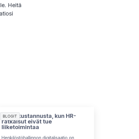
lle. Heitä
atiosi
7 piilokustannusta, kun HR-
BLOGIT
ratkaisut eivät tue
liiketoimintaa
Henkilöstöhallinnon digitalisaatio on