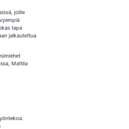
ssä, joille
evyempiä
okas tapa
daan jalkautettua
esimiehet
ssa, Mattila
työntekoa.
a