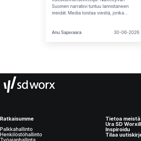
Suomen narratiivi tuntuu lannistaneen
meidät. Media toistaa viestiä, jonka
mukaan Suomen talous ei ole kasvanut
moneen vuoteen, ja myönteiset signaalit
ovat vielä heikkoja. Arvovaltaisissa
Anu Sajavaara
30-06-2026
pöydissä mietitään kuumeisesti, mikä
meitä jarruttaa, mistä syntyisi uutta kasvua
ja miten oppisimme ajattelemaan isommin.
Ratkaisumme
Tietoa meistä
Ura SD Worxil
Palkkahallinto
Inspiroidu
Henkilöstöhallinto
Tilaa uutiskirj
Työajanhallinta