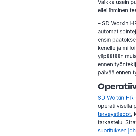
Vaikka usein pu
ellei ihminen te
– SD Worxin HR-
automatisointej
ensin päätökse
kenelle ja mill
ylipäätään muis
ennen työntekij
päivää ennen ty
Operatiiv
SD Worxin HR-j
operatiivisella
terveystiedot
, 
tarkastelu. Str
suorituksen jo