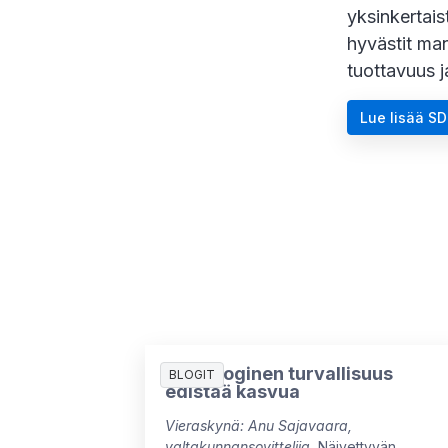
yksinkertaist
hyvästit manu
tuottavuus 
Lue lisää SD
Psykologinen turvallisuus
BLOGIT
edistää kasvua
Vieraskynä: Anu Sajavaara,
valtakunnansovittelija.
Näivettyvän