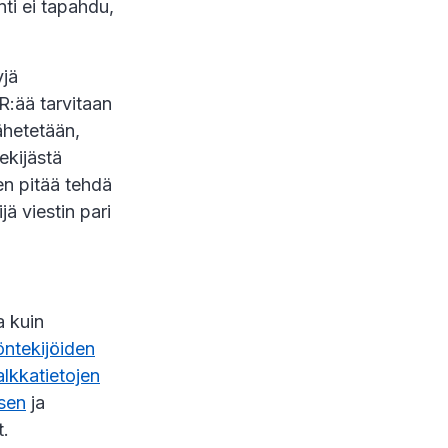
ti ei tapahdu,
yjä
R:ää tarvitaan
ähetetään,
ekijästä
en pitää tehdä
ä viestin pari
a kuin
öntekijöiden
alkkatietojen
sen
ja
t.