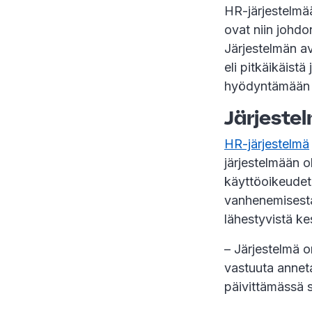
HR-järjestelmään
ovat niin johdo
Järjestelmän a
eli pitkäikäistä
hyödyntämään
Järjestel
HR-järjestelmä
järjestelmään ol
käyttöoikeudet
vanhenemisesta
lähestyvistä ke
– Järjestelmä o
vastuuta anneta
päivittämässä s