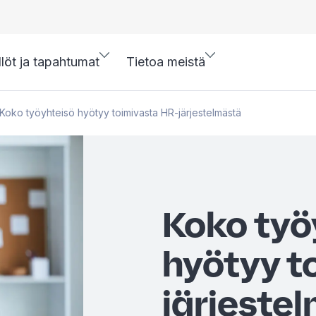
llöt ja tapahtumat
Tietoa meistä
Koko työyhteisö hyötyy toimivasta HR-järjestelmästä
Koko työ
hyötyy t
järjeste