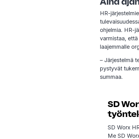
Aina ajan
HR-järjestelmie
tulevaisuudess
ohjelmia. HR-j
varmistaa, että 
laajemmalle or
– Järjestelmä t
pystyvät tukema
summaa.
SD Wor
työnte
SD Worx HR 
Me SD Worxi