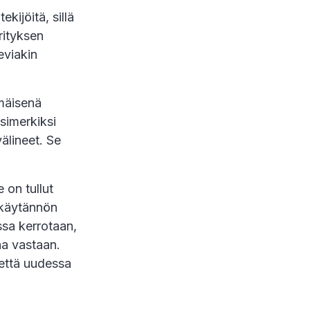
kijöitä, sillä
rityksen
eviakin
mmäisenä
esimerkiksi
älineet. Se
 on tullut
 käytännön
ssa kerrotaan,
aa vastaan.
a että uudessa