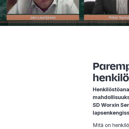
Paremp
henkilö
Henkilöstöana
mahdollisuuks
SD Worxin Seni
lapsenkengis
Mitä on henkilö