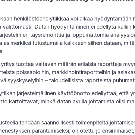
ukaan henkilöstöanalytiikkaa voi alkaa hyödyntämään 
 välittömästi. Datan hyödyntäminen ei edellytä kalliin 
ärjestelmien täysremonttia ja loppumattomia analyysip
aa esimerkiksi tutustumalla kaikkeen siihen dataan, mitä
a.
yritys tuottaa valtavan määrän erilaisia raportteja myyn
teista poissaoloihin, markkinointiraportteihin ja asiakas
väisyyskyselyihin – taloudellisista raporteista puhuma
tiikan järjestelmällinen käyttöönotto edellyttää, että 
ohto kartoittavat, minkä datan avulla johtamista olisi ma
steella tehdään säännöllisesti toimenpiteitä johtamisen
menestyksen parantamiseksi, on otettu jo ensimmäiset