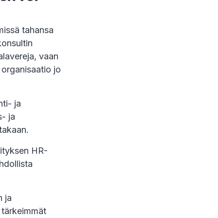
missä tahansa
konsultin
alavereja, vaan
 organisaatio jo
ti- ja
- ja
ttakaan.
yrityksen HR-
hdollista
 ja
, tärkeimmät