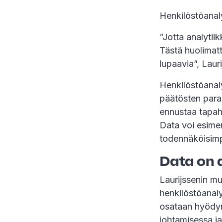
Henkilöstöanal
”Jotta analytiik
Tästä huolimatt
lupaavia”, Laur
Henkilöstöanaly
päätösten para
ennustaa tapaht
Data voi esimer
todennäköisimpi
Data on 
Laurijssenin m
henkilöstöanal
osataan hyödynt
johtamisessa ja