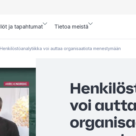
llöt ja tapahtumat
Tietoa meistä
Henkilöstöanalytiikka voi auttaa organisaatiota menestymään
Henkilös
voi autt
organisa