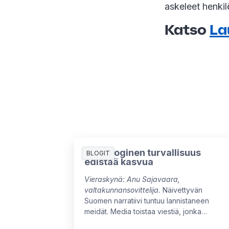
askeleet henkil
Katso
La
Psykologinen turvallisuus
BLOGIT
edistää kasvua
Vieraskynä: Anu Sajavaara,
valtakunnansovittelija.
Näivettyvän
Suomen narratiivi tuntuu lannistaneen
meidät. Media toistaa viestiä, jonka
mukaan Suomen talous ei ole kasvanut