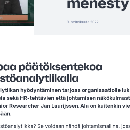
menest
9. helmikuuta 2022
aa päätöksentekoa
stöanalytiikalla
lytiikan hyödyntäminen tarjoaa organisaatiolle l
ia sekä HR-tehtävien että johtamisen näkökulmast
or Researcher Jan Laurijssen. Ala on kuitenkin vie
sään.
stöanalytiikka? Se voidaan nähdä johtamismallina, jos