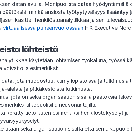
yksen datan avulla. Monipuolista dataa hyödyntämällä 
päätöksiä, minkä ansiosta työtyytyväisyys lisääntyy j
jssen käsitteli henkilöstöanalytiikkaa ja sen tulevaisu
ia
virtuaalisessa puheenvuorossaan
HR Executive Nord
eista lähteistä
analytiikkaa käytetään johtamisen työkaluna, työssä kä
tä voivat olla esimerkiksi:
n data, jota muodostuu, kun yliopistoissa ja tutkimuslai
ja-alaista ja pitkäkestoista tutkimusta.
us, jota on sekä organisaation sisällä päätöksiä tekevil
simerkiksi ulkopuolisilla neuvonantajilla.
tä kerätty tieto kuten esimerkiksi henkilöstökyselyt ja
yväisyyskyselyt.
kerätään sekä organisaation sisältä että sen ulkopuolelt