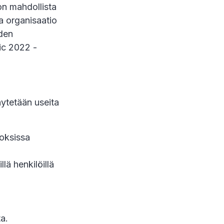
on mahdollista
a organisaatio
uden
ic 2022 -
ytetään useita
toksissa
lä henkilöillä
a.