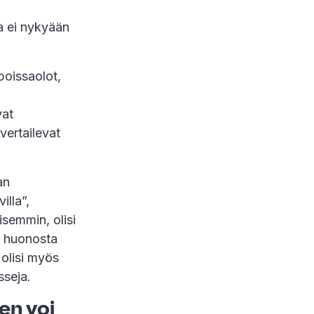
sa ei nykyään
poissaolot,
vat
vertailevat
an
illa”,
semmin, olisi
t huonosta
 olisi myös
sseja.
en voi