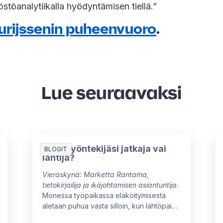
östöanalytiikalla hyödyntämisen tiellä.”
urijssenin puheenvuoro
.
Lue seuraavaksi
Onko työntekijäsi jatkaja vai
BLOGIT
lähtijä?
Vieraskynä: Marketta Rantama,
tietokirjailija ja ikäjohtamisen asiantuntija.
Monessa työpaikassa eläköitymisestä
aletaan puhua vasta silloin, kun lähtöpäivä
on jo tiedossa. Näin menetetään