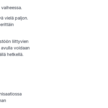
 vaiheessa.
ä vielä paljon.
rittäin
töön liittyvien
 avulla voidaan
lä hetkellä.
nisaatiossa
nnan