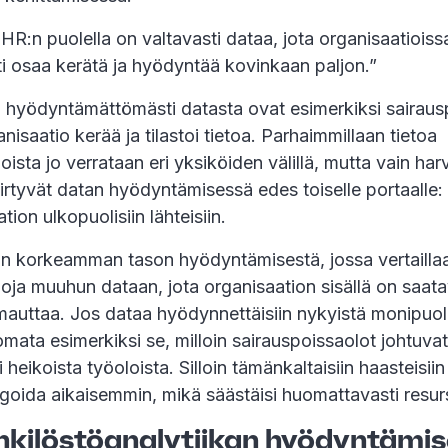
 HR:n puolella on valtavasti dataa, jota organisaatiois
ti osaa kerätä ja hyödyntää kovinkaan paljon.”
 hyödyntämättömästi datasta ovat esimerkiksi sairaus
nisaatio kerää ja tilastoi tietoa. Parhaimmillaan tietoa
oista jo verrataan eri yksiköiden välillä, mutta vain har
iirtyvät datan hyödyntämisessä edes toiselle portaalle: 
ion ulkopuolisiin lähteisiin.
 korkeamman tason hyödyntämisestä, jossa vertailla
oja muuhun dataan, jota organisaation sisällä on saatav
mauttaa. Jos dataa hyödynnettäisiin nykyistä monipuoli
mata esimerkiksi se, milloin sairauspoissaolot johtuva
 heikoista työoloista. Silloin tämänkaltaisiin haasteisiin
goida aikaisemmin, mikä säästäisi huomattavasti resur
nkilöstöanalytiikan hyödyntämis