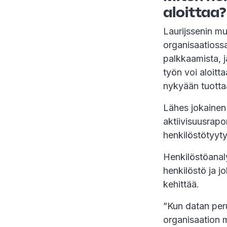
aloittaa?
Laurijssenin m
organisaatiossa
palkkaamista, j
työn voi aloitt
nykyään tuotta
Lähes jokainen 
aktiivisuusrapor
henkilöstötyyty
Henkilöstöanaly
henkilöstö ja j
kehittää.
”Kun datan peru
organisaation 