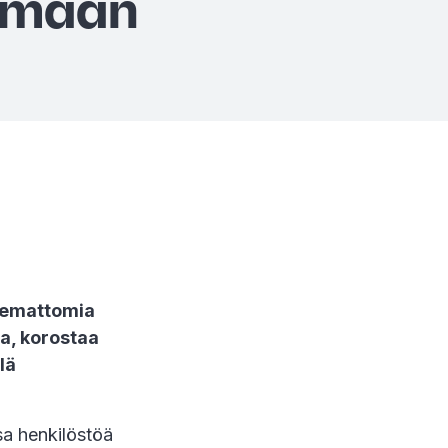
ymään
ukemattomia
a, korostaa
lä
sa henkilöstöä