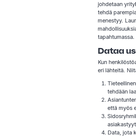
johdetaan yrit
tehdä parempia 
menestyy. Lauri
mahdollisuuks
tapahtumassa.
Dataa us
Kun henkilöstö
eri lähteitä. Nii
Tieteelline
tehdään laa
Asiantuntem
että myös e
Sidosryhmil
asiakastyyt
Data, jota 