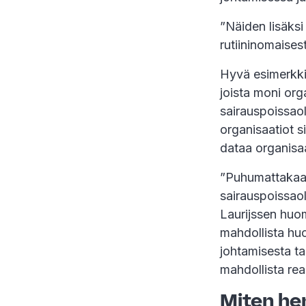
”Näiden lisäksi
rutiininomaises
Hyvä esimerkki
joista moni orga
sairauspoissaol
organisaatiot s
dataa organisaat
”Puhumattakaan
sairauspoissaol
Laurijssen huo
mahdollista huo
johtamisesta tai
mahdollista rea
Miten he