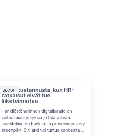
7 piilokustannusta, kun HR-
BLOGIT
ratkaisut eivät tue
liiketoimintaa
Henkilöstöhallinnon digitalisaatio on
valtaosassa yrityksiä jo tätä päivää:
järjestelmiä on hankittu ja prosesseja viety
eteenpäin. Silti arki voi tuntua kankealta.