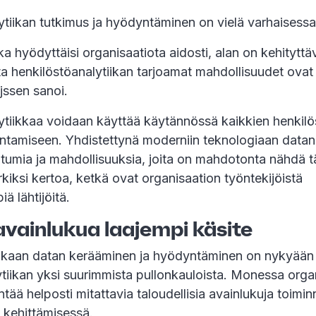
ytiikan tutkimus ja hyödyntäminen on vielä varhaisessa
ka hyödyttäisi organisaatiota aidosti, alan on kehityttäv
a henkilöstöanalytiikan tarjoamat mahdollisuudet ovat e
ijssen sanoi.
tiikkaa voidaan käyttää käytännössä kaikkien henkilös
ntamiseen. Yhdistettynä moderniin teknologiaan datan
umia ja mahdollisuuksia, joita on mahdotonta nähdä täl
kiksi kertoa, ketkä ovat organisaation työntekijöistä
ä lähtijöitä.
avainlukua laajempi käsite
ukaan datan kerääminen ja hyödyntäminen on nykyään
ytiikan yksi suurimmista pullonkauloista. Monessa orga
ää helposti mitattavia taloudellisia avainlukuja toimi
 kehittämisessä.