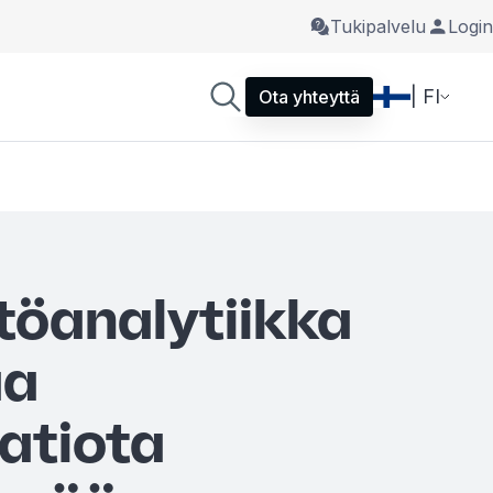
Tukipalvelu
Login
| FI
Ota yhteyttä
töanalytiikka
aa
atiota