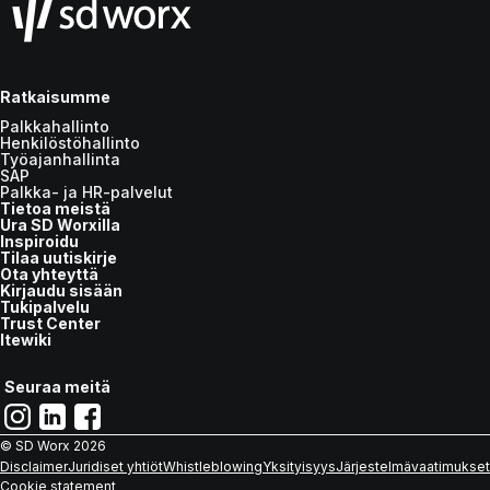
Ratkaisumme
Palkkahallinto
Henkilöstöhallinto
Työajanhallinta
SAP
Palkka- ja HR-palvelut
Tietoa meistä
Ura SD Worxilla
Inspiroidu
Tilaa uutiskirje
Ota yhteyttä
Kirjaudu sisään
Tukipalvelu
Trust Center
Itewiki
Seuraa meitä
© SD Worx
2026
Disclaimer
Juridiset yhtiöt
Whistleblowing
Yksityisyys
Järjestelmävaatimukset
Cookie statement