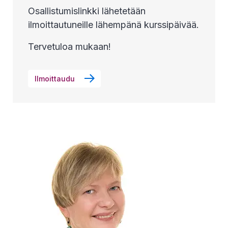
Osallistumislinkki lähetetään
ilmoittautuneille lähempänä kurssipäivää.
Tervetuloa mukaan!
Ilmoittaudu