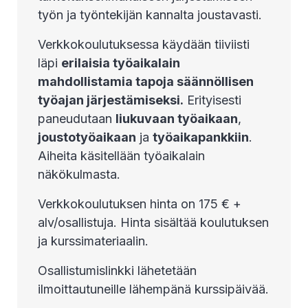
työn ja työntekijän kannalta joustavasti.
Verkkokoulutuksessa käydään tiiviisti
läpi
erilaisia työaikalain
mahdollistamia tapoja säännöllisen
työajan järjestämiseksi.
Erityisesti
paneudutaan
liukuvaan työaikaan
,
joustotyöaikaan
ja
työaikapankkiin
.
Aiheita käsitellään työaikalain
näkökulmasta.
Verkkokoulutuksen hinta on 175 € +
alv/osallistuja. Hinta sisältää koulutuksen
ja kurssimateriaalin.
Osallistumislinkki lähetetään
ilmoittautuneille lähempänä kurssipäivää.