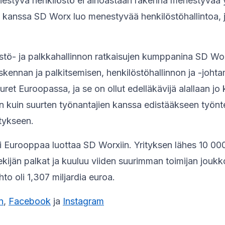
estyvä henkilöstö ei ainoastaan rakenna menestyvää y
kanssa SD Worx luo menestyvää henkilöstöhallintoa, j
stö- ja palkkahallinnon ratkaisujen kumppanina SD Wor
askennan ja palkitsemisen, henkilöstöhallinnon ja -joht
uuret Euroopassa, ja se on ollut edelläkävijä alallaan j
n kuin suurten työnantajien kanssa edistääkseen työnt
stykseen.
i Eurooppaa luottaa SD Worxiin. Yrityksen lähes 10 000
kijän palkat ja kuuluu viiden suurimman toimijan jouk
to oli 1,307 miljardia euroa.
n
,
Facebook
ja
Instagram