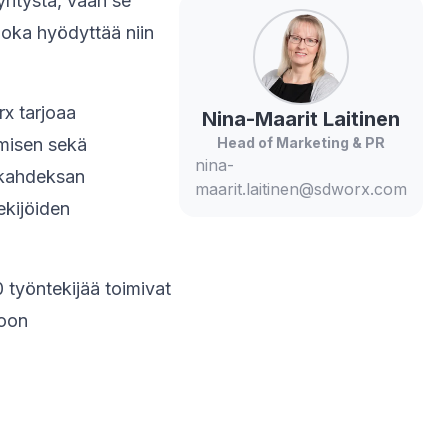
ritystä, vaan se
oka hyödyttää niin
x tarjoaa
Nina-Maarit
Laitinen
amisen sekä
Head of Marketing & PR
nina-
o kahdeksan
maarit.laitinen@sdworx.com
ekijöiden
 työntekijää toimivat
koon