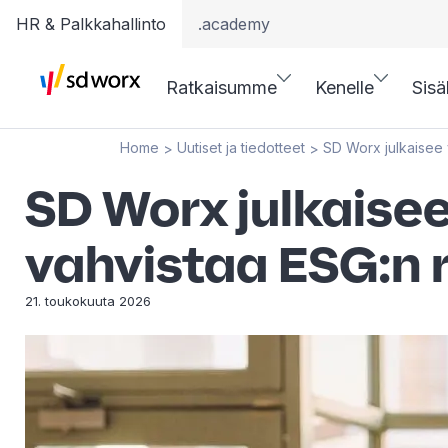
HR & Palkkahallinto
.academy
Ratkaisumme
Kenelle
Sisä
Home
Uutiset ja tiedotteet
SD Worx julkaisee 
>
>
SD Worx julkaise
vahvistaa ESG:n 
21. toukokuuta 2026