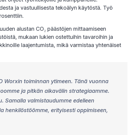
esta ja vastuullisesta tekoälyn käytöstä. Työ
osenttiin.
n uuden alustan CO₂ päästöjen mittaamiseen
öistä, mukaan lukien ostettuihin tavaroihin ja
kkinoille laajentumista, mikä varmistaa yhtenäiset
 SD Worxin toiminnan ytimeen. Tänä vuonna
koomme ja pitkän aikavälin strategiaamme.
olku. Samalla valmistaudumme edelleen
a henkilöstöömme, erityisesti oppimiseen,