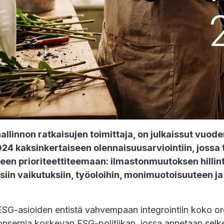
llinnon ratkaisujen toimittaja, on julkaissut vuod
 kaksinkertaiseen olennaisuusarviointiin, jossa tu
een prioriteettiteemaan: ilmastonmuutoksen hillint
llisiin vaikutuksiin, työoloihin, monimuotoisuuteen j
SG-asioiden entistä vahvempaan integrointiin koko orga
nsernia koskevan ESG-politiikan, jossa annetaan selkeä