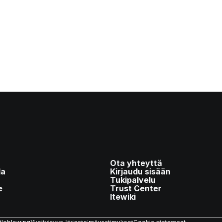
Ota yhteyttä
la
Kirjaudu sisään
Tukipalvelu
e
Trust Center
Itewiki