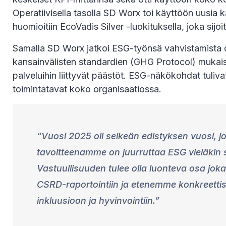
Operatiivisella tasolla SD Worx toi käyttöön uusia
huomioitiin EcoVadis Silver -luokituksella, joka sijo
Samalla SD Worx jatkoi ESG-työnsä vahvistamista d
kansainvälisten standardien (GHG Protocol) mukaise
palveluihin liittyvät päästöt. ESG-näkökohdat tuliva
toimintatavat koko organisaatiossa.
Vuosi 2025 oli selkeän edistyksen vuosi,
tavoitteenamme on juurruttaa ESG vieläkin
Vastuullisuuden tulee olla luonteva osa jok
CSRD-raportointiin ja etenemme konkreetti
inkluusioon ja hyvinvointiin.