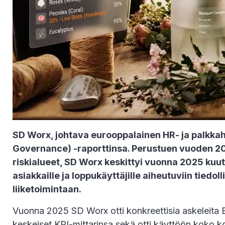
SD Worx, johtava eurooppalainen HR- ja palkkaha
Governance) -raporttinsa. Perustuen vuoden 2024
riskialueet, SD Worx keskittyi vuonna 2025 kuut
asiakkaille ja loppukäyttäjille aiheutuviin tiedo
liiketoimintaan.
Vuonna 2025 SD Worx otti konkreettisia askeleita E
keskeiset KPI-mittarinsa sekä otti käyttöön koko ko