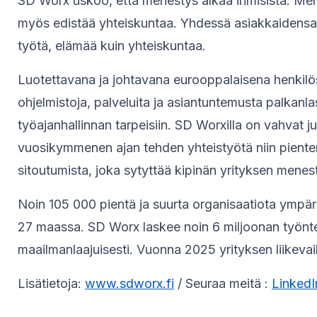
SD Worx uskoo, että menestys alkaa ihmisistä. Men
myös edistää yhteiskuntaa. Yhdessä asiakkaidensa 
työtä, elämää kuin yhteiskuntaa.
Luotettavana ja johtavana eurooppalaisena henkilö
ohjelmistoja, palveluita ja asiantuntemusta palkanl
työajanhallinnan tarpeisiin. SD Worxilla on vahvat j
vuosikymmenen ajan tehden yhteistyötä niin piente
sitoutumista, joka sytyttää kipinän yrityksen mene
Noin 105 000 pientä ja suurta organisaatiota ympär
27 maassa. SD Worx laskee noin 6 miljoonan työnte
maailmanlaajuisesti. Vuonna 2025 yrityksen liikevaih
Lisätietoja:
www.sdworx.fi
/ Seuraa meitä :
LinkedI