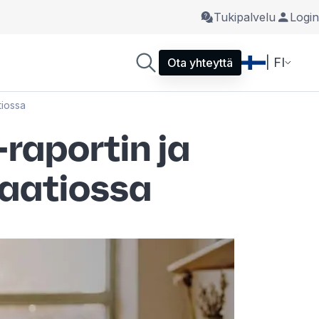
Tukipalvelu
Login
| FI
Ota yhteyttä
tiossa
raportin ja
saatiossa