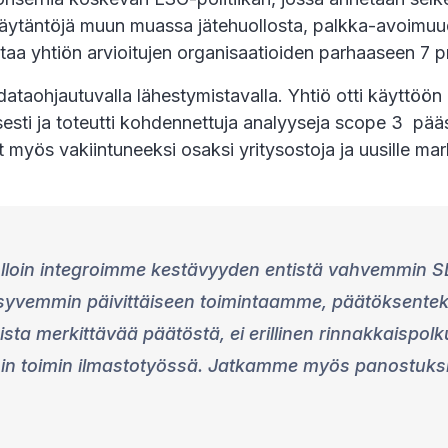
 käytäntöjä muun muassa jätehuollosta, palkka-avoimuud
ittaa yhtiön arvioitujen organisaatioiden parhaaseen 7 pr
ataohjautuvalla lähestymistavalla. Yhtiö otti käyttöö
sti ja toteutti kohdennettuja analyyseja scope 3 pääst
t myös vakiintuneeksi osaksi yritysostoja ja uusille mar
 jolloin integroimme kestävyyden entistä vahvemmin
 syvemmin päivittäiseen toimintaamme, päätöksente
aista merkittävää päätöstä, ei erillinen rinnakkaisp
sin toimin ilmastotyössä. Jatkamme myös panostuksi