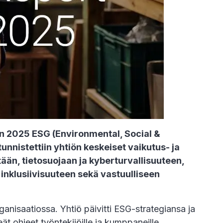
en 2025 ESG (Environmental, Social &
nnistettiin yhtiön keskeiset vaikutus- ja
ään, tietosuojaan ja kyberturvallisuuteen,
a inklusiivisuuteen sekä vastuulliseen
nisaatiossa. Yhtiö päivitti ESG-strategiansa ja
t ohjeet työntekijöille ja kumppaneille.