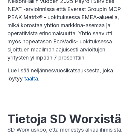
NelsonHallin vuoden 2025 Payroll Services
NEAT -arvioinnissa että Everest Groupin MCP
PEAK Matrix® -luokituksessa EMEA-alueella,
mikä korostaa yhtiön markkina-asemaa ja
operatiivista erinomaisuutta. Yhtiö saavutti
myös hopeatason EcoVadis-luokituksessa
sijoittuen maailmanlaajuisesti arvioitujen
yritysten ylimpään 7 prosenttiin.
Lue lisää neljännesvuosikatsauksesta, joka
löytyy
täältä
.
Tietoja SD Worxistä
SD Worx uskoo, että menestys alkaa ihmisistä.