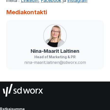
meitä :
LinkedIn
,
Facebook
ja
Instagram
Mediakontakti
Nina-Maarit
Laitinen
Head of Marketing & PR
nina-maarit.laitinen@sdworx.com
Ratkaisumme