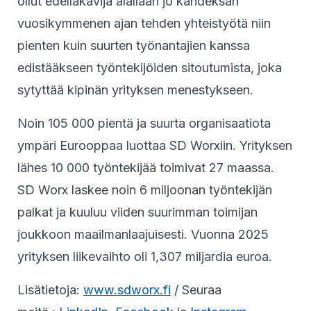
ollut edelläkävijä alallaan jo kahdeksan
vuosikymmenen ajan tehden yhteistyötä niin
pienten kuin suurten työnantajien kanssa
edistääkseen työntekijöiden sitoutumista, joka
sytyttää kipinän yrityksen menestykseen.
Noin 105 000 pientä ja suurta organisaatiota
ympäri Eurooppaa luottaa SD Worxiin. Yrityksen
lähes 10 000 työntekijää toimivat 27 maassa.
SD Worx laskee noin 6 miljoonan työntekijän
palkat ja kuuluu viiden suurimman toimijan
joukkoon maailmanlaajuisesti. Vuonna 2025
yrityksen liikevaihto oli 1,307 miljardia euroa.
Lisätietoja:
www.sdworx.fi
/ Seuraa