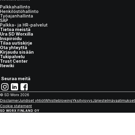
Palkkahallinto
Henkilöstöhallinto
Työajanhallinta
SAP
Palkka- ja HR-palvelut
Tietoa meistä
Ura SD Worxilla
Inspiroidu
Tilaa uutiskirje
Ota yhteyttä
Kirjaudu sisään
Tukipalvelu
Trust Center
Itewiki
Seuraa meitä
© SD Worx
2026
Disclaimer
Juridiset yhtiöt
Whistleblowing
Yksityisyys
Järjestelmävaatimukset
Cookie statement
SD WORX FINLAND OY