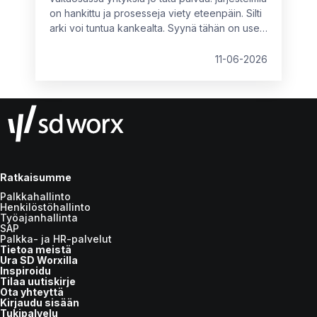
on hankittu ja prosesseja viety eteenpäin. Silti
arki voi tuntua kankealta. Syynä tähän on usein
se, että käytössä olevat ratkaisut eivät vastaa
organisaation nykyistä kokoa, rakennetta tai
11-06-2026
tavoitteita. Tällöin piilokustannuksia syntyy
kahdesta suunnasta: tekemättömistä
parannuksista tai vääränlaisista, osittain
toimivista ratkaisuista.
Ratkaisumme
Palkkahallinto
Henkilöstöhallinto
Työajanhallinta
SAP
Palkka- ja HR-palvelut
Tietoa meistä
Ura SD Worxilla
Inspiroidu
Tilaa uutiskirje
Ota yhteyttä
Kirjaudu sisään
Tukipalvelu