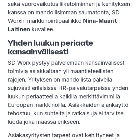
sekä vuorovaikutus liiketoiminnan ja kehityksen
kanssa on mahdollisimman saumatonta, SD
Worxin markkinointipäällikkö
Nina-Maarit
Laitinen
kuvailee.
Yhden luukun periaate
kansainvälisesti
SD Worx pystyy palvelemaan kansainvälisesti
toimivia asiakkaitaan yli maantieteellisten
rajojen. Yrityksen on mahdollista palvella
sujuvasti erilaisissa HR-palvelutarpeissa yhden
luukun periaatteella kaikilla merkittävimmillä
Euroopan markkinoilla. Asiakkaiden ajankäyttö
tehostuu, kun suhteita ja ratkaisuja ei tarvitse
luoda joka maassa erikseen.
Asiakasyritysten tarpeet ovat kehittyneet ja