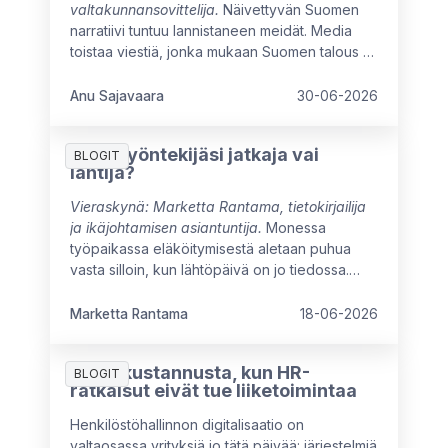
valtakunnansovittelija.
Näivettyvän Suomen
narratiivi tuntuu lannistaneen meidät. Media
toistaa viestiä, jonka mukaan Suomen talous ei
ole kasvanut moneen vuoteen, ja myönteiset
signaalit ovat vielä heikkoja. Arvovaltaisissa
Anu Sajavaara
30-06-2026
pöydissä mietitään kuumeisesti, mikä meitä
jarruttaa, mistä syntyisi uutta kasvua ja miten
Onko työntekijäsi jatkaja vai
oppisimme ajattelemaan isommin.
BLOGIT
lähtijä?
Vieraskynä: Marketta Rantama, tietokirjailija
ja ikäjohtamisen asiantuntija.
Monessa
työpaikassa eläköitymisestä aletaan puhua
vasta silloin, kun lähtöpäivä on jo tiedossa.
Näin menetetään mahdollisuus hyödyntää
kokeneen työntekijän osaamista
Marketta Rantama
18-06-2026
täysimääräisesti työuran viimeisinä vuosina.
7 piilokustannusta, kun HR-
BLOGIT
ratkaisut eivät tue liiketoimintaa
Henkilöstöhallinnon digitalisaatio on
valtaosassa yrityksiä jo tätä päivää: järjestelmiä