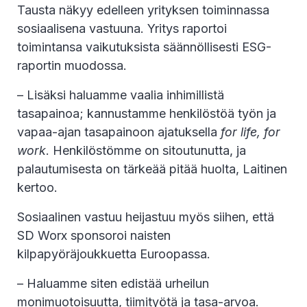
Tausta näkyy edelleen yrityksen toiminnassa
sosiaalisena vastuuna. Yritys raportoi
toimintansa vaikutuksista säännöllisesti ESG-
raportin muodossa.
– Lisäksi haluamme vaalia inhimillistä
tasapainoa; kannustamme henkilöstöä työn ja
vapaa-ajan tasapainoon ajatuksella
for life, for
work
. Henkilöstömme on sitoutunutta, ja
palautumisesta on tärkeää pitää huolta, Laitinen
kertoo.
Sosiaalinen vastuu heijastuu myös siihen, että
SD Worx sponsoroi naisten
kilpapyöräjoukkuetta Euroopassa.
– Haluamme siten edistää urheilun
monimuotoisuutta, tiimityötä ja tasa-arvoa.