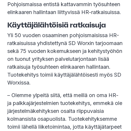
Pohjoismaissa entistä kattavammin työsuhteen
elinkaaren hallintaan liittyvissä HR-ratkaisuissa.
Käyttäjälähtöisiä ratkaisuja
Yli 50 vuoden osaaminen pohjoismaisissa HR-
ratkaisuissa yhdistettynä SD Worxin tarjoomaan
sekä 75 vuoden kokemukseen ja kehitystyöhön
on tuonut yrityksen palvelutarjontaan lisää
ratkaisuja työsuhteen elinkaaren hallintaan.
Tuotekehitys toimii käyttäjälähtöisesti myös SD
Worxissa.
– Olemme ylpeitä siitä, että meillä on oma HR-
ja palkkajärjestelmien tuotekehitys, emmekä ole
järjestelmäkehityksen osalta riippuvaisia
kolmansista osapuolista. Tuotekehityksemme
toimii lähellä liiketoimintaa, jotta käyttäjätarpeet