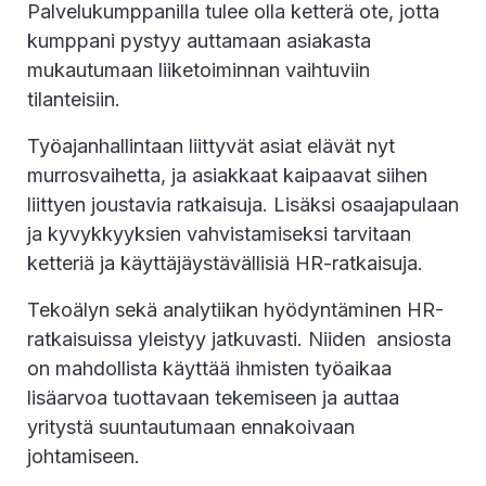
Palvelukumppanilla tulee olla ketterä ote, jotta
kumppani pystyy auttamaan asiakasta
mukautumaan liiketoiminnan vaihtuviin
tilanteisiin.
Työajanhallintaan liittyvät asiat elävät nyt
murrosvaihetta, ja asiakkaat kaipaavat siihen
liittyen joustavia ratkaisuja. Lisäksi osaajapulaan
ja kyvykkyyksien vahvistamiseksi tarvitaan
ketteriä ja käyttäjäystävällisiä HR-ratkaisuja.
Tekoälyn sekä analytiikan hyödyntäminen HR-
ratkaisuissa yleistyy jatkuvasti. Niiden ansiosta
on mahdollista käyttää ihmisten työaikaa
lisäarvoa tuottavaan tekemiseen ja auttaa
yritystä suuntautumaan ennakoivaan
johtamiseen.