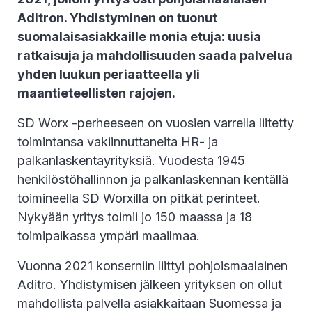
Aditron. Yhdistyminen on tuonut
suomalaisasiakkaille monia etuja: uusia
ratkaisuja ja mahdollisuuden saada palvelua
yhden luukun periaatteella yli
maantieteellisten rajojen.
SD Worx -perheeseen on vuosien varrella liitetty
toimintansa vakiinnuttaneita HR- ja
palkanlaskentayrityksiä. Vuodesta 1945
henkilöstöhallinnon ja palkanlaskennan kentällä
toimineella SD Worxilla on pitkät perinteet.
Nykyään yritys toimii jo 150 maassa ja 18
toimipaikassa ympäri maailmaa.
Vuonna 2021 konserniin liittyi pohjoismaalainen
Aditro. Yhdistymisen jälkeen yrityksen on ollut
mahdollista palvella asiakkaitaan Suomessa ja