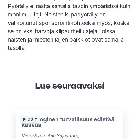
Pyöräily ei rasita samalla tavoin ympäristöä kuin
moni muu laji. Naisten kilpapyöräily on
valikoitunut sponsorointikohteeksi myös, koska
se on yksi harvoja kilpaurheilulajeja, joissa
naisten ja miesten lajien palkkiot ovat samalla
tasolla.
Lue seuraavaksi
Psykologinen turvallisuus edistää
BLOGIT
kasvua
Vieraskynä: Anu Sajavaara,