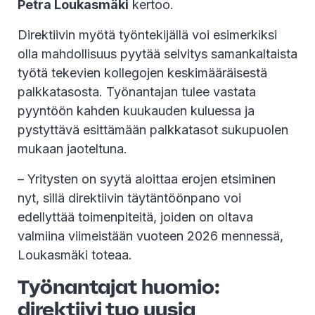
Petra Loukasmäki
kertoo.
Direktiivin myötä työntekijällä voi esimerkiksi
olla mahdollisuus pyytää selvitys samankaltaista
työtä tekevien kollegojen keskimääräisestä
palkkatasosta. Työnantajan tulee vastata
pyyntöön kahden kuukauden kuluessa ja
pystyttävä esittämään palkkatasot sukupuolen
mukaan jaoteltuna.
– Yritysten on syytä aloittaa erojen etsiminen
nyt, sillä direktiivin täytäntöönpano voi
edellyttää toimenpiteitä, joiden on oltava
valmiina viimeistään vuoteen 2026 mennessä,
Loukasmäki toteaa.
Työnantajat huomio:
direktiivi tuo uusia