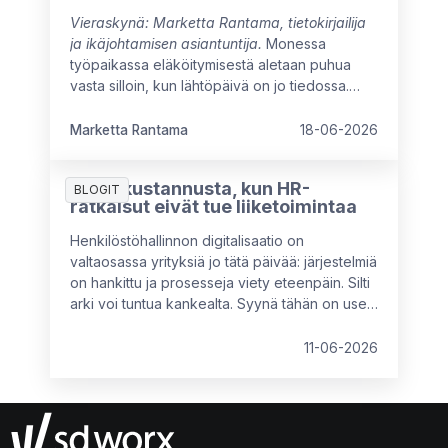
Vieraskynä: Marketta Rantama, tietokirjailija
ja ikäjohtamisen asiantuntija.
Monessa
työpaikassa eläköitymisestä aletaan puhua
vasta silloin, kun lähtöpäivä on jo tiedossa.
Näin menetetään mahdollisuus hyödyntää
kokeneen työntekijän osaamista
Marketta Rantama
18-06-2026
täysimääräisesti työuran viimeisinä vuosina.
7 piilokustannusta, kun HR-
BLOGIT
ratkaisut eivät tue liiketoimintaa
Henkilöstöhallinnon digitalisaatio on
valtaosassa yrityksiä jo tätä päivää: järjestelmiä
on hankittu ja prosesseja viety eteenpäin. Silti
arki voi tuntua kankealta. Syynä tähän on usein
se, että käytössä olevat ratkaisut eivät vastaa
organisaation nykyistä kokoa, rakennetta tai
11-06-2026
tavoitteita. Tällöin piilokustannuksia syntyy
kahdesta suunnasta: tekemättömistä
parannuksista tai vääränlaisista, osittain
toimivista ratkaisuista.