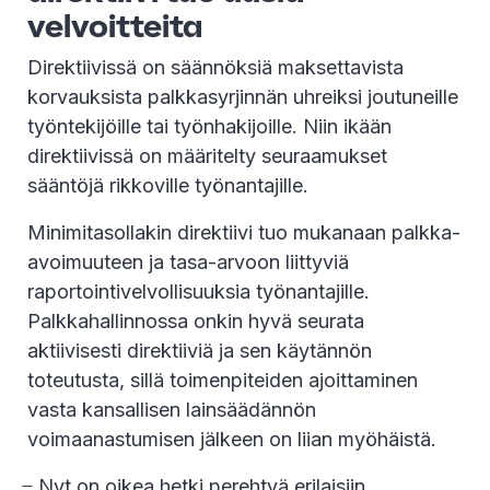
velvoitteita
Direktiivissä on säännöksiä maksettavista
korvauksista palkkasyrjinnän uhreiksi joutuneille
työntekijöille tai työnhakijoille. Niin ikään
direktiivissä on määritelty seuraamukset
sääntöjä rikkoville työnantajille.
Minimitasollakin direktiivi tuo mukanaan palkka-
avoimuuteen ja tasa-arvoon liittyviä
raportointivelvollisuuksia työnantajille.
Palkkahallinnossa onkin hyvä seurata
aktiivisesti direktiiviä ja sen käytännön
toteutusta, sillä toimenpiteiden ajoittaminen
vasta kansallisen lainsäädännön
voimaanastumisen jälkeen on liian myöhäistä.
̶ Nyt on oikea hetki perehtyä erilaisiin