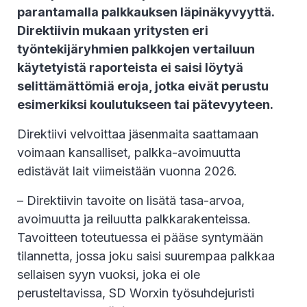
parantamalla palkkauksen läpinäkyvyyttä.
Direktiivin mukaan yritysten eri
työntekijäryhmien palkkojen vertailuun
käytetyistä raporteista ei saisi löytyä
selittämättömiä eroja, jotka eivät perustu
esimerkiksi koulutukseen tai pätevyyteen.
Direktiivi velvoittaa jäsenmaita saattamaan
voimaan kansalliset, palkka-avoimuutta
edistävät lait viimeistään vuonna 2026.
– Direktiivin tavoite on lisätä tasa-arvoa,
avoimuutta ja reiluutta palkkarakenteissa.
Tavoitteen toteutuessa ei pääse syntymään
tilannetta, jossa joku saisi suurempaa palkkaa
sellaisen syyn vuoksi, joka ei ole
perusteltavissa, SD Worxin työsuhdejuristi