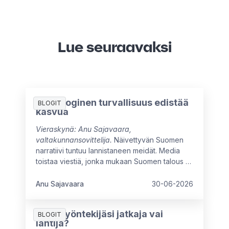
Lue seuraavaksi
Psykologinen turvallisuus edistää
BLOGIT
kasvua
Vieraskynä: Anu Sajavaara,
valtakunnansovittelija.
Näivettyvän Suomen
narratiivi tuntuu lannistaneen meidät. Media
toistaa viestiä, jonka mukaan Suomen talous ei
ole kasvanut moneen vuoteen, ja myönteiset
signaalit ovat vielä heikkoja. Arvovaltaisissa
Anu Sajavaara
30-06-2026
pöydissä mietitään kuumeisesti, mikä meitä
jarruttaa, mistä syntyisi uutta kasvua ja miten
Onko työntekijäsi jatkaja vai
oppisimme ajattelemaan isommin.
BLOGIT
lähtijä?