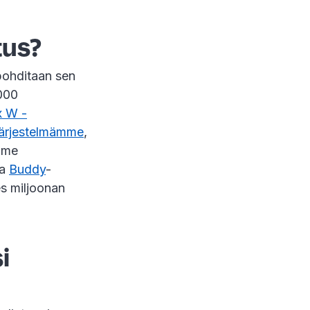
tus?
pohditaan sen
000
 W -
ärjestelmämme
,
mme
ja
Buddy
-
es miljoonan
i