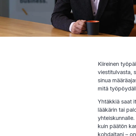
Kiireinen työp
viestitulvasta, 
sinua määräajas
mitä työpöydäl
Yhtäkkiä saat it
lääkärin tai pal
yhteiskunnalle.
kuin päätön ka
kohdaltani – on