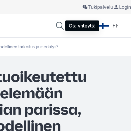
Tukipalvelu
Login
| FI
Ota yhteyttä
odellinen tarkoitus ja merkitys?
tuoikeutettu
telemään
ian parissa,
todellinen