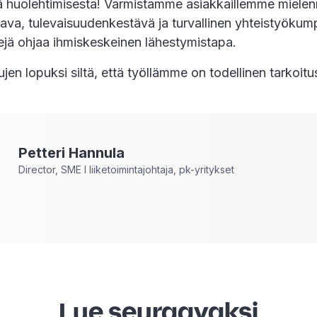
tä huolehtimisesta! Varmistamme asiakkaillemme miele
tava, tulevaisuudenkestävä ja turvallinen yhteistyökum
mejä ohjaa ihmiskeskeinen lähestymistapa.
jen lopuksi siltä, että työllämme on todellinen tarkoitu
Petteri
Hannula
Director, SME I liiketoimintajohtaja, pk-yritykset
Lue seuraavaksi