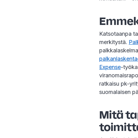
Emmekö 
Katsotaanpa ta
merkitystä.
Pal
palkkalaskelma
palkanlaskent
Expense
-työka
viranomaisrapor
ratkaisu pk-yri
suomalaisen päiv
Mitä ta
toimit