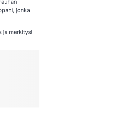
nrauhan
ppani, jonka
s ja merkitys!