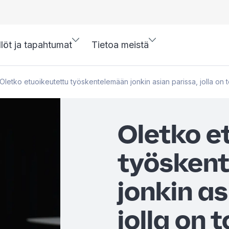
llöt ja tapahtumat
Tietoa meistä
Oletko etuoikeutettu työskentelemään jonkin asian parissa, jolla on t
Oletko e
työsken
jonkin as
jolla on 