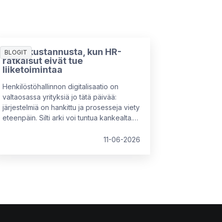
7 piilokustannusta, kun HR-
BLOGIT
ratkaisut eivät tue
liiketoimintaa
Henkilöstöhallinnon digitalisaatio on
valtaosassa yrityksiä jo tätä päivää:
järjestelmiä on hankittu ja prosesseja viety
eteenpäin. Silti arki voi tuntua kankealta.
Syynä tähän on usein se, että käytössä
olevat ratkaisut eivät vastaa organisaation
11-06-2026
nykyistä kokoa, rakennetta tai tavoitteita.
Tällöin piilokustannuksia syntyy kahdesta
suunnasta: tekemättömistä parannuksista
tai vääränlaisista, osittain toimivista
ratkaisuista.