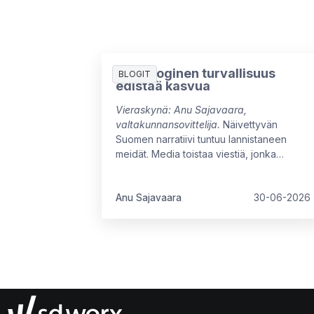
Psykologinen turvallisuus
BLOGIT
edistää kasvua
Vieraskynä: Anu Sajavaara,
valtakunnansovittelija.
Näivettyvän
Suomen narratiivi tuntuu lannistaneen
meidät. Media toistaa viestiä, jonka
mukaan Suomen talous ei ole kasvanut
moneen vuoteen, ja myönteiset signaalit
ovat vielä heikkoja. Arvovaltaisissa
Anu Sajavaara
30-06-2026
pöydissä mietitään kuumeisesti, mikä
meitä jarruttaa, mistä syntyisi uutta kasvua
ja miten oppisimme ajattelemaan isommin.