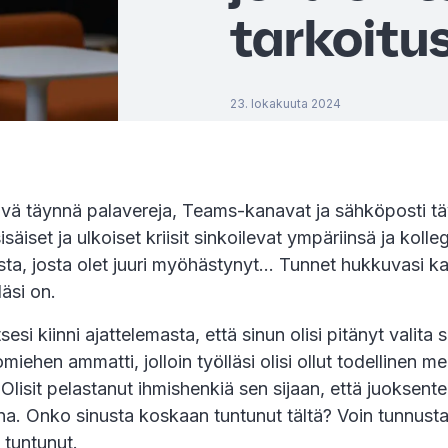
tarkoitus
23. lokakuuta 2024
äivä täynnä palavereja, Teams-kanavat ja sähköposti tä
sisäiset ja ulkoiset kriisit sinkoilevat ympäriinsä ja koll
ta, josta olet juuri myöhästynyt... Tunnet hukkuvasi ka
läsi on.
sesi kiinni ajattelemasta, että sinun olisi pitänyt valita 
omiehen ammatti, jolloin työlläsi olisi ollut todellinen me
 Olisit pelastanut ihmishenkiä sen sijaan, että juoksent
na. Onko sinusta koskaan tuntunut tältä? Voin tunnust
 tuntunut.