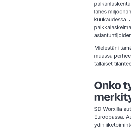
palkanlaskenta
lähes miljoona
kuukaudessa. J
palkkalaskelman
asiantuntijoide
Mielestäni tämä
muassa perheeltä
tällaiset tilan
Onko ty
merkit
SD Worxilla au
Euroopassa. Au
ydinliiketoimin