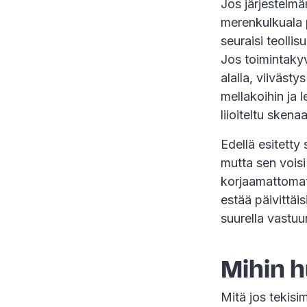
Jos järjestelmä
merenkulkuala 
seuraisi teolli
Jos toimintakyv
alalla, viiväst
mellakoihin ja 
liioiteltu sken
Edellä esitetty
mutta sen voisi
korjaamattomat
estää päivittäis
suurella vastuu
Mihin h
Mitä jos tekisi