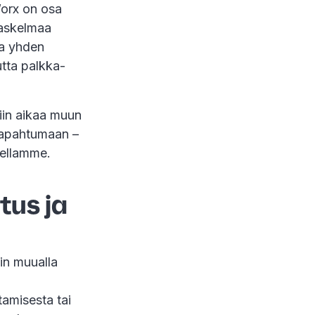
orx on osa
laskelmaa
ia yhden
utta palkka-
siin aikaa muun
e tapahtumaan –
isellamme.
tus ja
in muualla
tamisesta tai