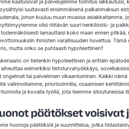
mme kaatuisivat ja palvelujemme toimitus lakkautuisi, k
pysähtyisi luultavasti ensimmäisenä palkanmaksun esty
suudenala, johon kuuluu muun muassa asiakkaitamme, joil
yttömyytemme olisi riittävän suuri henkilöstö- ja palk
ys todennäköisesti lamauttaisi koko maan ennen pitkää, 
levottomuuksiin ihmisten varallisuuden huvettua. Tämä
aario, mutta onko se puhtaasti hypoteettinen?
 skenaario on tietenkin hypoteettinen ja erittäin epäto
 aiheuttaa esimerkiksi tietoturvahyökkäys, sovelluksiss
 ongelmat tai palvelimien vikaantuminen. Kaikki nämä v
illä valinnoillamme, priorisoinnilla, osaamisen kehittämi
ntunnolla ja kovalla työllä, jota teemme sitoutuneissa 
uonot päätökset voisivat 
mme huonoja päätöksiä ja suunnittelua, jotka hidastaisi