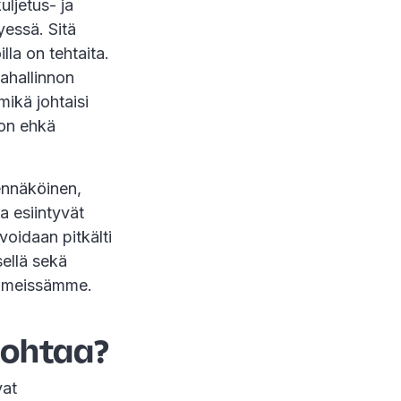
uljetus- ja
essä. Sitä
la on tehtaita.
kahallinnon
mikä johtaisi
 on ehkä
dennäköinen,
a esiintyvät
oidaan pitkälti
sellä sekä
tiimeissämme.
johtaa?
vat