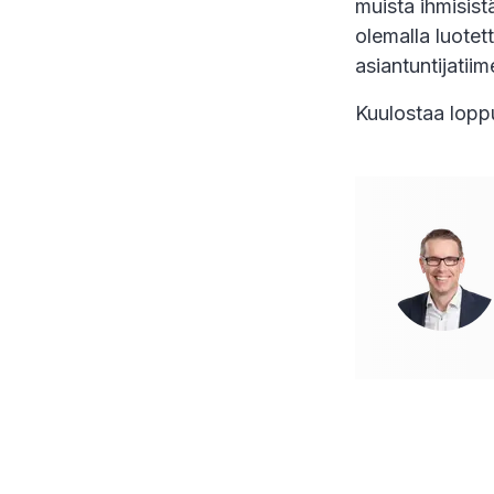
muista ihmisis
olemalla luotet
asiantuntijatii
Kuulostaa loppu