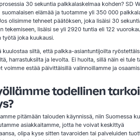
prosessia 30 sekuntia palkkalaskelmaa kohden? SD W
n suomalaisen elämää ja tuotamme yli 350 000 palkka
os olisimme tehneet päätöksen, joka lisäisi 30 sekunt
 tekemiseen, lisäisi se yli 2920 tuntia eli 122 vuoroka
n työtä joka kuukausi.
 kuulostaa siltä, että palkka-asiantuntijoilta ryöstettäi
, harrastuksilta ja levolta. Ei huolta, sillä näin ei tul
teet voimme estää päivittäisillä valinnoillamme ja osaam
öllämme todellinen tarkoi
ys?
tamme pitämään talouden käynnissä, niin Suomessa ku
tamme asiakkaitamme, jotta he voivat keskittyä
taansa, olipa kyse sitten tavaroiden tai palveluiden tuot