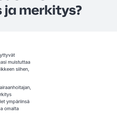
 ja merkitys?
yttyvät
egasi muistuttaa
ikkeen siihen,
sairaanhoitajan,
rkitys
elet ympäriinsä
aa omalta