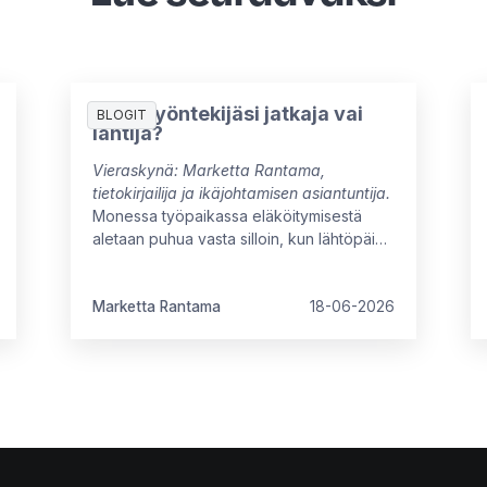
Onko työntekijäsi jatkaja vai
BLOGIT
lähtijä?
Vieraskynä: Marketta Rantama,
tietokirjailija ja ikäjohtamisen asiantuntija.
Monessa työpaikassa eläköitymisestä
aletaan puhua vasta silloin, kun lähtöpäivä
on jo tiedossa. Näin menetetään
mahdollisuus hyödyntää kokeneen
työntekijän osaamista täysimääräisesti
Marketta Rantama
18-06-2026
työuran viimeisinä vuosina.