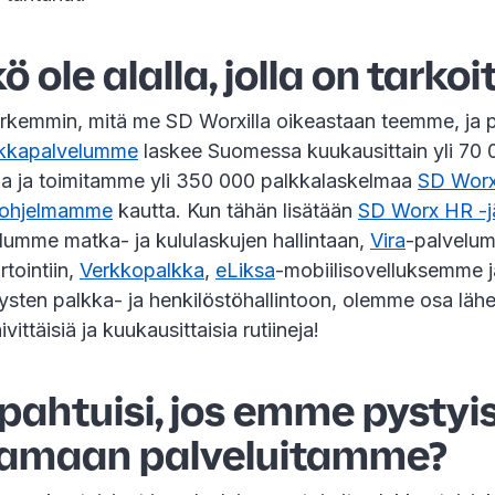
ole alalla, jolla on tarkoi
rkemmin, mitä me SD Worxilla oikeastaan teemme, ja 
kkapalvelumme
laskee Suomessa kuukausittain yli 70 
a ja toimitamme yli 350 000 palkkalaskelmaa
SD Worx
aohjelmamme
kautta. Kun tähän lisätään
SD Worx HR -j
lumme matka- ja kululaskujen hallintaan,
Vira
-palvelu
tointiin,
Verkkopalkka
,
eLiksa
-mobiilisovelluksemme 
tysten palkka- ja henkilöstöhallintoon, olemme osa läh
ittäisiä ja kuukausittaisia rutiineja!
pahtuisi, jos emme pystyis
tamaan palveluitamme?