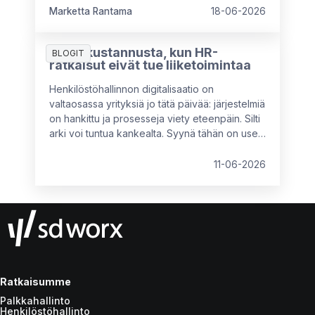
kokeneen työntekijän osaamista
Marketta Rantama
18-06-2026
täysimääräisesti työuran viimeisinä vuosina.
7 piilokustannusta, kun HR-
BLOGIT
ratkaisut eivät tue liiketoimintaa
Henkilöstöhallinnon digitalisaatio on
valtaosassa yrityksiä jo tätä päivää: järjestelmiä
on hankittu ja prosesseja viety eteenpäin. Silti
arki voi tuntua kankealta. Syynä tähän on usein
se, että käytössä olevat ratkaisut eivät vastaa
organisaation nykyistä kokoa, rakennetta tai
11-06-2026
tavoitteita. Tällöin piilokustannuksia syntyy
kahdesta suunnasta: tekemättömistä
parannuksista tai vääränlaisista, osittain
toimivista ratkaisuista.
Ratkaisumme
Palkkahallinto
Henkilöstöhallinto