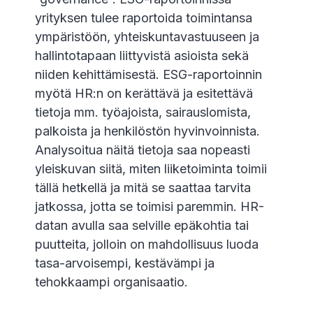
yrityksen tulee raportoida toimintansa
ympäristöön, yhteiskuntavastuuseen ja
hallintotapaan liittyvistä asioista sekä
niiden kehittämisestä. ESG-raportoinnin
myötä HR:n on kerättävä ja esitettävä
tietoja mm. työajoista, sairauslomista,
palkoista ja henkilöstön hyvinvoinnista.
Analysoitua näitä tietoja saa nopeasti
yleiskuvan siitä, miten liiketoiminta toimii
tällä hetkellä ja mitä se saattaa tarvita
jatkossa, jotta se toimisi paremmin. HR-
datan avulla saa selville epäkohtia tai
puutteita, jolloin on mahdollisuus luoda
tasa-arvoisempi, kestävämpi ja
tehokkaampi organisaatio.