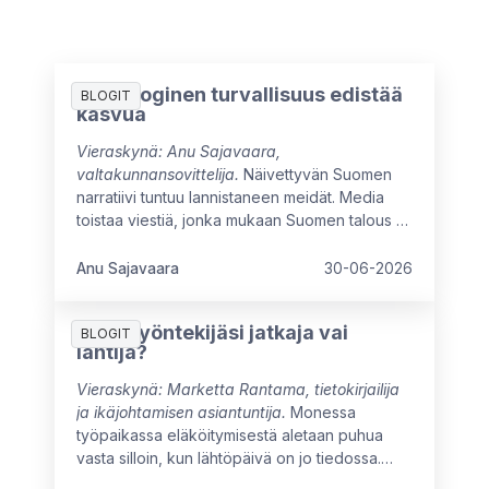
Psykologinen turvallisuus edistää
BLOGIT
kasvua
Vieraskynä: Anu Sajavaara,
valtakunnansovittelija.
Näivettyvän Suomen
narratiivi tuntuu lannistaneen meidät. Media
toistaa viestiä, jonka mukaan Suomen talous ei
ole kasvanut moneen vuoteen, ja myönteiset
signaalit ovat vielä heikkoja. Arvovaltaisissa
Anu Sajavaara
30-06-2026
pöydissä mietitään kuumeisesti, mikä meitä
jarruttaa, mistä syntyisi uutta kasvua ja miten
Onko työntekijäsi jatkaja vai
oppisimme ajattelemaan isommin.
BLOGIT
lähtijä?
Vieraskynä: Marketta Rantama, tietokirjailija
ja ikäjohtamisen asiantuntija.
Monessa
työpaikassa eläköitymisestä aletaan puhua
vasta silloin, kun lähtöpäivä on jo tiedossa.
Näin menetetään mahdollisuus hyödyntää