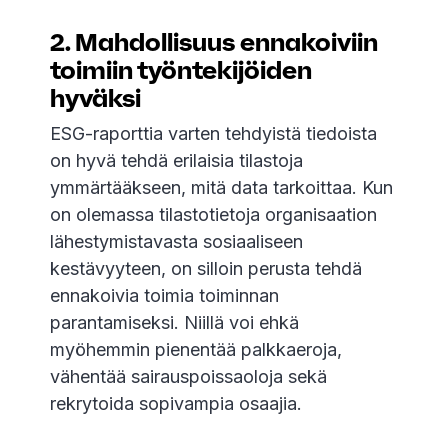
2. Mahdollisuus ennakoiviin
toimiin työntekijöiden
hyväksi
ESG-raporttia varten tehdyistä tiedoista
on hyvä tehdä erilaisia tilastoja
ymmärtääkseen, mitä data tarkoittaa. Kun
on olemassa tilastotietoja organisaation
lähestymistavasta sosiaaliseen
kestävyyteen, on silloin perusta tehdä
ennakoivia toimia toiminnan
parantamiseksi. Niillä voi ehkä
myöhemmin pienentää palkkaeroja,
vähentää sairauspoissaoloja sekä
rekrytoida sopivampia osaajia.