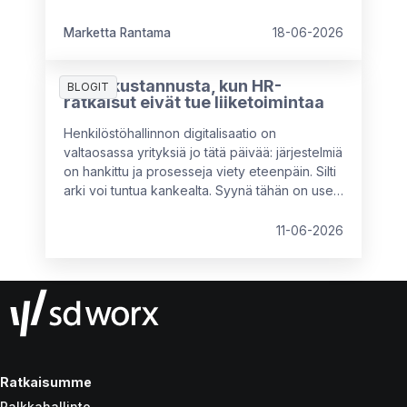
Näin menetetään mahdollisuus hyödyntää
kokeneen työntekijän osaamista
Marketta Rantama
18-06-2026
täysimääräisesti työuran viimeisinä vuosina.
7 piilokustannusta, kun HR-
BLOGIT
ratkaisut eivät tue liiketoimintaa
Henkilöstöhallinnon digitalisaatio on
valtaosassa yrityksiä jo tätä päivää: järjestelmiä
on hankittu ja prosesseja viety eteenpäin. Silti
arki voi tuntua kankealta. Syynä tähän on usein
se, että käytössä olevat ratkaisut eivät vastaa
organisaation nykyistä kokoa, rakennetta tai
11-06-2026
tavoitteita. Tällöin piilokustannuksia syntyy
kahdesta suunnasta: tekemättömistä
parannuksista tai vääränlaisista, osittain
toimivista ratkaisuista.
Ratkaisumme
Palkkahallinto