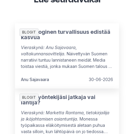
Psykologinen turvallisuus edistää
BLOGIT
kasvua
Vieraskynä: Anu Sajavaara,
valtakunnansovittelija.
Näivettyvän Suomen
narratiivi tuntuu lannistaneen meidät. Media
toistaa viestiä, jonka mukaan Suomen talous ei
ole kasvanut moneen vuoteen, ja myönteiset
signaalit ovat vielä heikkoja. Arvovaltaisissa
Anu Sajavaara
30-06-2026
pöydissä mietitään kuumeisesti, mikä meitä
jarruttaa, mistä syntyisi uutta kasvua ja miten
Onko työntekijäsi jatkaja vai
oppisimme ajattelemaan isommin.
BLOGIT
lähtijä?
Vieraskynä: Marketta Rantama, tietokirjailija
ja ikäjohtamisen asiantuntija.
Monessa
työpaikassa eläköitymisestä aletaan puhua
vasta silloin, kun lähtöpäivä on jo tiedossa.