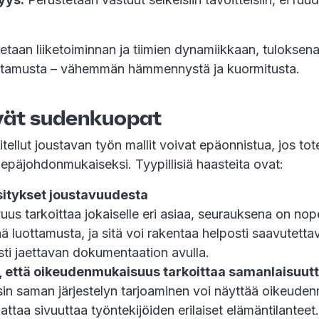
etaan liiketoiminnan ja tiimien dynamiikkaan, tuloks
ottamusta – vähemmän hämmennystä ja kuormitusta.
vät sudenkuopat
tellut joustavan työn mallit voivat epäonnistua, jos tot
 epäjohdonmukaiseksi. Tyypillisiä haasteita ovat:
sitykset joustavuudesta
uus tarkoittaa jokaiselle eri asiaa, seurauksena on nop
ää luottamusta, ja sitä voi rakentaa helposti saavutetta
sti jaettavan dokumentaation avulla.
 että oikeudenmukaisuus tarkoittaa samanlaisuut
ysin saman järjestelyn tarjoaminen voi näyttää oikeuden
attaa sivuuttaa työntekijöiden erilaiset elämäntilanteet.