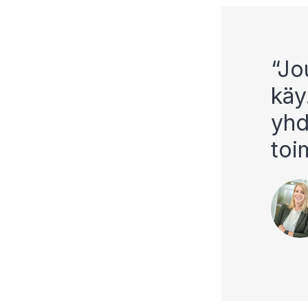
Jou
käy
yhd
toim