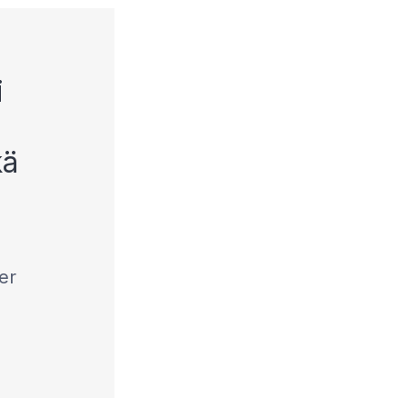
i
kä
er