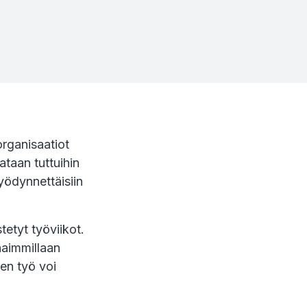
organisaatiot
ataan tuttuihin
hyödynnettäisiin
tetyt työviikot.
haimmillaan
ten työ voi