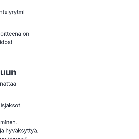
ntelyrytmi
voitteena on
idosti
luun
nnattaa
isjaksot.
eminen.
ja hyväksyttyä.
udun ääressä