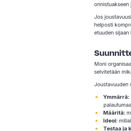
onnistuakseen j
Jos joustavuuskä
helposti kompro
etuuden sijaan 
Suunnitt
Moni organisaat
selvitetään mik
Joustavuuden s
Ymmärrä:
palautumaa
Määritä:
mi
Ideoi:
milla
Testaa ja k