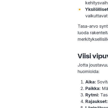
kehitysvai
Yksilölliset
vaikuttavat
Tasa-arvo synty
luoda rakenteita
merkityksellisill
Viisi vip
Jotta joustavuu
huomioida:
Aika:
Sovita
Paikka:
Määr
Rytmi:
Tasa
Rajaukset:
Läpinäkyv