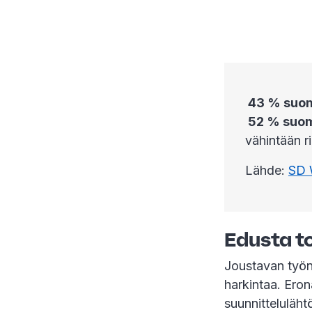
43 % suoma
52 % suoma
vähintään ri
Lähde:
SD 
Edusta t
Joustavan työn 
harkintaa. Eron
suunnitteluläht