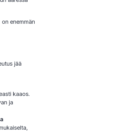
ena on enemmän
eutus jää
easti kaaos.
van ja
ta
mukaiselta,