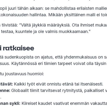
opii juuri tähän aikaan: se mahdollistaa erilaisten malli
konaisuuden hallintaa. Mikään yksittäinen malli ei toim
tiivistää: ”Vältä jäykkiä määräyksiä. Ota ihmiset muka
 testaa, kuuntele ja ole valmis muokkaamaan.”
i ratkaisee
stä sudenkuopista on ajatus, että yhdenmukaisuus on 
us. Käytännössä eri tiimien tarpeet voivat olla täysin
ltu joustavuus huomioi:
htävät:
Kaikki työt eivät onnistu etänä tai itsenäisesti.
enne:
Globaalit tiimit tarvitsevat rytmitystä, paikalliset 
.
nan sykli:
Kiireiset kaudet vaativat enemmän vakautta