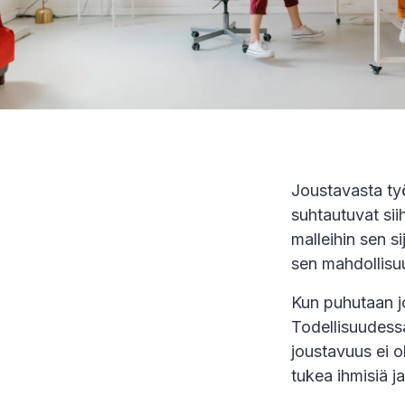
Joustavasta työ
suhtautuvat sii
malleihin sen s
sen mahdollisu
Kun puhutaan jo
Todellisuudess
joustavuus ei o
tukea ihmisiä j