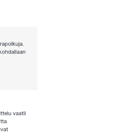
rapolkuja.
kohdallaan
telu vaatii
tta
evat