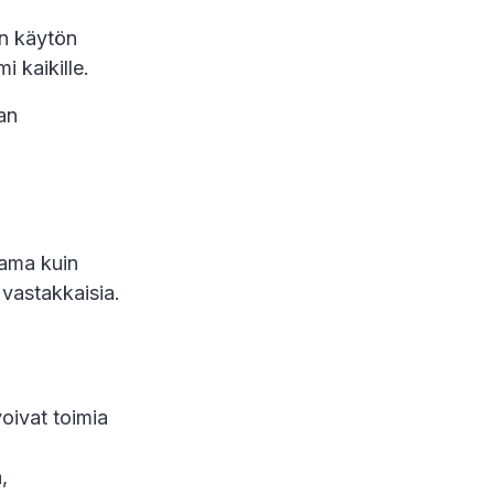
en käytön
i kaikille.
an
sama kuin
 vastakkaisia.
voivat toimia
,