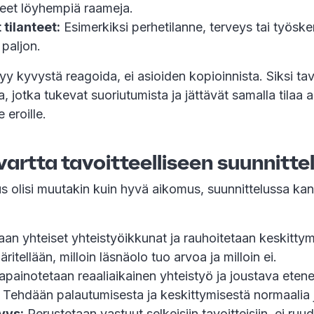
heet löyhempiä raameja.
 tilanteet:
Esimerkiksi perhetilanne, terveys tai työske
 paljon.
y kyvystä reagoida, ei asioiden kopioinnista. Siksi ta
, jotka tukevat suoriutumista ja jättävät samalla tilaa a
e eroille.
uvartta tavoitteelliseen suunnitte
s olisi muutakin kuin hyvä aikomus, suunnittelussa ka
an yhteiset yhteistyöikkunat ja rauhoitetaan keskittym
itellään, milloin läsnäolo tuo arvoa ja milloin ei.
painotetaan reaaliaikainen yhteistyö ja joustava eten
Tehdään palautumisesta ja keskittymisestä normaalia 
yys:
Perustetaan vastuut selkeisiin tavoitteisiin, ei ru