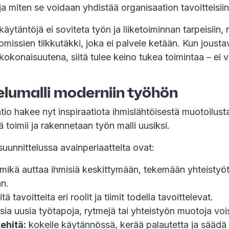
a miten se voidaan yhdistää organisaation tavoitteisii
ytäntöjä ei soviteta työn ja liiketoiminnan tarpeisiin, n
missien tilkkutäkki, joka ei palvele ketään. Kun jous
kokonaisuutena, siitä tulee keino tukea toimintaa – ei
elumalli moderniin työhön
io hakee nyt inspiraatiota ihmislähtöisestä muotoilus
ä toimii ja rakennetaan työn malli uusiksi.
uunnittelussa avainperiaatteita ovat:
mikä auttaa ihmisiä keskittymään, tekemään yhteistyöt
n.
tä tavoitteita eri roolit ja tiimit todella tavoittelevat.
isia uusia työtapoja, rytmejä tai yhteistyön muotoja vois
ehitä:
kokeile käytännössä, kerää palautetta ja sääd