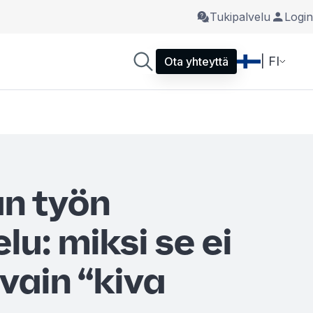
Tukipalvelu
Login
| FI
Ota yhteyttä
n työn
lu: miksi se ei
vain “kiva