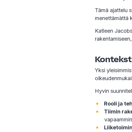
Tämä ajattelu s
menettämättä ko
Katleen Jacobs 
rakentamiseen,
Kontekst
Yksi yleisimmi
oikeudenmukaisu
Hyvin suunnite
Rooli ja te
Tiimin rak
vapaammin
Liiketoimin