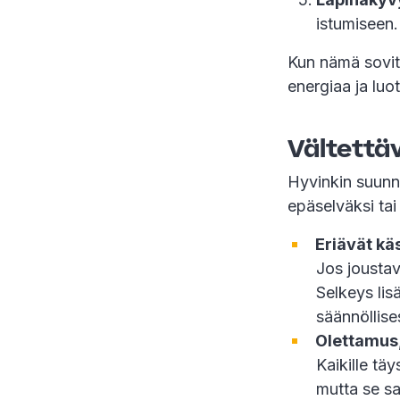
istumiseen.
Kun nämä sovit
energiaa ja lu
Vältettä
Hyvinkin suunni
epäselväksi tai
Eriävät kä
Jos joustav
Selkeys lis
säännöllise
Olettamus,
Kaikille tä
mutta se sa