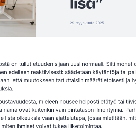
lisä”
29. syyskuuta 2025
stä on tullut etuuden sijaan uusi normaali. Silti monet 
hen edelleen reaktiivisesti: säädetään käytäntöjä tai pal
ijaan, että muutokseen tartuttaisiin määrätietoisesti ja 
uksia.
ustavuudesta, mieleen nousee helposti etätyö tai tiivis
a nämä ovat kuitenkin vain pintatason ilmentymiä. Par
le lista oikeuksia vaan ajattelutapa, jossa mietitään, mi
a miten ihmiset voivat tukea liiketoimintaa.