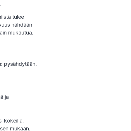
n.
iistä tulee
tavuus nähdään
 vain mukautua.
ta: pysähdytään,
ä ja
i kokeilla.
ä sen mukaan.