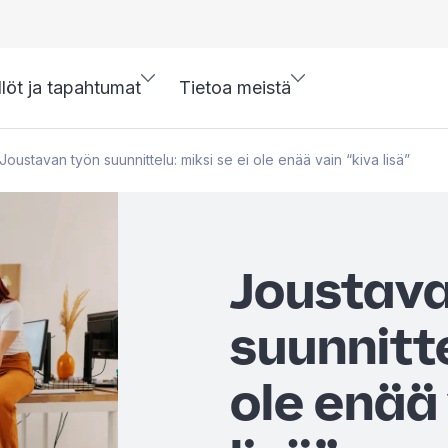
llöt ja tapahtumat
Tietoa meistä
Joustavan työn suunnittelu: miksi se ei ole enää vain “kiva lisä”
Joustava
suunnitte
ole enää 