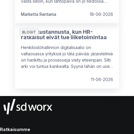
vasta silloin, kun lähtöpäivä on jo tiedossa.
Näin menetetään mahdollisuus hyödyntää
kokeneen työntekijän osaamista
Marketta Rantama
18-06-2026
täysimääräisesti työuran viimeisinä vuosina.
7 piilokustannusta, kun HR-
BLOGIT
ratkaisut eivät tue liiketoimintaa
Henkilöstöhallinnon digitalisaatio on
valtaosassa yrityksiä jo tätä päivää: järjestelmiä
on hankittu ja prosesseja viety eteenpäin. Silti
arki voi tuntua kankealta. Syynä tähän on usein
se, että käytössä olevat ratkaisut eivät vastaa
organisaation nykyistä kokoa, rakennetta tai
11-06-2026
tavoitteita. Tällöin piilokustannuksia syntyy
kahdesta suunnasta: tekemättömistä
parannuksista tai vääränlaisista, osittain
toimivista ratkaisuista.
Ratkaisumme