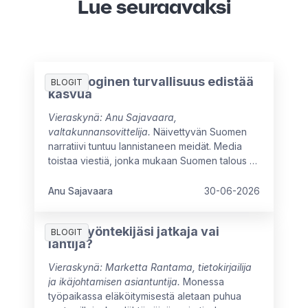
Lue seuraavaksi
Psykologinen turvallisuus edistää
BLOGIT
kasvua
Vieraskynä: Anu Sajavaara,
valtakunnansovittelija.
Näivettyvän Suomen
narratiivi tuntuu lannistaneen meidät. Media
toistaa viestiä, jonka mukaan Suomen talous ei
ole kasvanut moneen vuoteen, ja myönteiset
signaalit ovat vielä heikkoja. Arvovaltaisissa
Anu Sajavaara
30-06-2026
pöydissä mietitään kuumeisesti, mikä meitä
jarruttaa, mistä syntyisi uutta kasvua ja miten
Onko työntekijäsi jatkaja vai
oppisimme ajattelemaan isommin.
BLOGIT
lähtijä?
Vieraskynä: Marketta Rantama, tietokirjailija
ja ikäjohtamisen asiantuntija.
Monessa
työpaikassa eläköitymisestä aletaan puhua