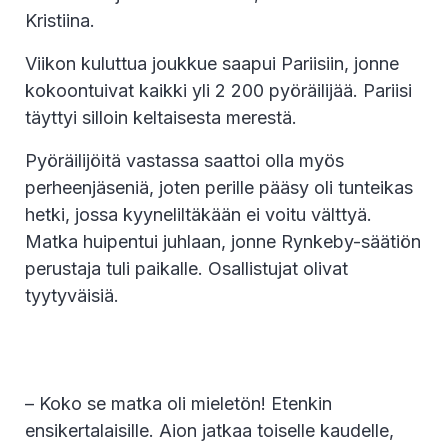
Kristiina.
Viikon kuluttua joukkue saapui Pariisiin, jonne
kokoontuivat kaikki yli 2 200 pyöräilijää. Pariisi
täyttyi silloin keltaisesta merestä.
Pyöräilijöitä vastassa saattoi olla myös
perheenjäseniä, joten perille pääsy oli tunteikas
hetki, jossa kyyneliltäkään ei voitu välttyä.
Matka huipentui juhlaan, jonne Rynkeby-säätiön
perustaja tuli paikalle. Osallistujat olivat
tyytyväisiä.
– Koko se matka oli mieletön! Etenkin
ensikertalaisille. Aion jatkaa toiselle kaudelle,