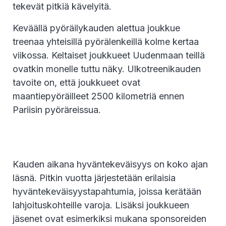
tekevät pitkiä kävelyitä.
Keväällä pyöräilykauden alettua joukkue
treenaa yhteisillä pyörälenkeillä kolme kertaa
viikossa. Keltaiset joukkueet Uudenmaan teillä
ovatkin monelle tuttu näky. Ulkotreenikauden
tavoite on, että joukkueet ovat
maantiepyöräilleet 2500 kilometriä ennen
Pariisin pyöräreissua.
Kauden aikana hyväntekeväisyys on koko ajan
läsnä. Pitkin vuotta järjestetään erilaisia
hyväntekeväisyystapahtumia, joissa kerätään
lahjoituskohteille varoja. Lisäksi joukkueen
jäsenet ovat esimerkiksi mukana sponsoreiden