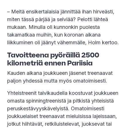
– Meitä ensikertalaisia jännittää ihan hirveästi,
miten tässä pärjää ja selviää? Pelotti lähteä
mukaan. Minulla oli kunnonkin puolesta
takamatkaa muihin, kun koronan aikana
liikkuminen oli jäänyt vähemmälle, Holm kertoo.
Tavoitteena pyöräillä 2500
kilometriä ennen Pariisia
Kauden aikana joukkueen jäsenet treenaavat
paljon yhdessä mutta myös omatoimisesti.
Yhteistreenit talvikaudella koostuvat joukkueen
omasta spinningtreenistä ja pitkistä yhteisistä
peruskestävyyskävelyistä. Omatoimisesti
joukkuelaiset treenaavat mieluisissa lajeissaan,
jotkut hiihtävät, retkiluistelevat, juoksevat tai