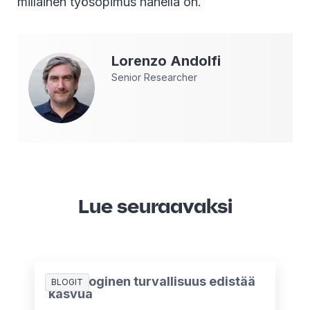
millainen työsopimus hänellä on.
Lorenzo
Andolfi
Senior Researcher
Lue seuraavaksi
Psykologinen turvallisuus edistää
BLOGIT
kasvua