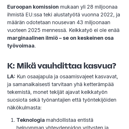
Euroopan komission
mukaan yli 28 miljoonaa
ihmistä EU:ssa teki alustatyötä vuonna 2022, ja
määrän odotetaan nousevan 43 miljoonaan
vuoteen 2025 mennessä. Keikkatyö ei ole enää
marginaalinen ilmiö – se on keskeinen osa
työvoimaa
.
K: Mikä vauhdittaa kasvua?
LA:
Kun osaajapula ja osaamisvajeet kasvavat,
ja samanaikaisesti tarvitaan yhä ketterämpää
tekemistä, monet tekijät ajavat keikkatyön
suosiota sekä työnantajien että työntekijöiden
näkökulmasta:
Teknologia
mahdollistaa entistä
helpomman yhteydenpidon yritysten ja