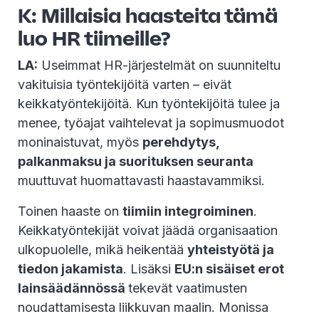
K: Millaisia haasteita tämä
luo HR tiimeille?
LA:
Useimmat HR-järjestelmät on suunniteltu
vakituisia työntekijöitä varten – eivät
keikkatyöntekijöitä. Kun työntekijöitä tulee ja
menee, työajat vaihtelevat ja sopimusmuodot
moninaistuvat, myös
perehdytys,
palkanmaksu ja suorituksen seuranta
muuttuvat huomattavasti haastavammiksi.
Toinen haaste on
tiimiin integroiminen
.
Keikkatyöntekijät voivat jäädä organisaation
ulkopuolelle, mikä heikentää
yhteistyötä ja
tiedon jakamista
. Lisäksi
EU:n sisäiset erot
lainsäädännössä
tekevät vaatimusten
noudattamisesta liikkuvan maalin. Monissa