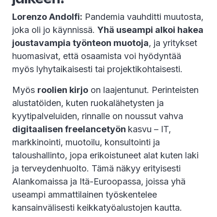
Lorenzo Andolfi:
Pandemia vauhditti muutosta,
joka oli jo käynnissä.
Yhä useampi alkoi hakea
joustavampia työnteon muotoja
, ja yritykset
huomasivat, että osaamista voi hyödyntää
myös lyhytaikaisesti tai projektikohtaisesti.
Myös
roolien kirjo
on laajentunut. Perinteisten
alustatöiden, kuten ruokalähetysten ja
kyytipalveluiden, rinnalle on noussut vahva
digitaalisen freelancetyön
kasvu – IT,
markkinointi, muotoilu, konsultointi ja
taloushallinto, jopa erikoistuneet alat kuten laki
ja terveydenhuolto. Tämä näkyy erityisesti
Alankomaissa ja Itä-Euroopassa, joissa yhä
useampi ammattilainen työskentelee
kansainvälisesti keikkatyöalustojen kautta.