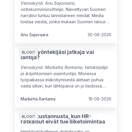
Vieraskynä: Anu Sajavaara,
valtakunnansovittelija.
Näivettyvän Suomen
narratiivi tuntuu lannistaneen meidät. Media
toistaa viestiä, jonka mukaan Suomen talous ei
ole kasvanut moneen vuoteen, ja myönteiset
signaalit ovat vielä heikkoja. Arvovaltaisissa
Anu Sajavaara
30-06-2026
pöydissä mietitään kuumeisesti, mikä meitä
jarruttaa, mistä syntyisi uutta kasvua ja miten
Onko työntekijäsi jatkaja vai
oppisimme ajattelemaan isommin.
BLOGIT
lähtijä?
Vieraskynä: Marketta Rantama, tietokirjailija
ja ikäjohtamisen asiantuntija.
Monessa
työpaikassa eläköitymisestä aletaan puhua
vasta silloin, kun lähtöpäivä on jo tiedossa.
Näin menetetään mahdollisuus hyödyntää
kokeneen työntekijän osaamista
Marketta Rantama
18-06-2026
täysimääräisesti työuran viimeisinä vuosina.
7 piilokustannusta, kun HR-
BLOGIT
ratkaisut eivät tue liiketoimintaa
Henkilöstöhallinnon digitalisaatio on