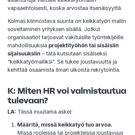
vapaaehtoisesti, koska arvostaa itsenäisyyttä.
Kolmas kiinnostava suunta on keikkatyön mallin
soveltaminen yrityksen sisällä. Jotkut
organisaatiot tarjoavat vakituisille työntekijöille
mahdollisuuksia
projektityöhön tai sisäisiin
sijaisuuksiin
– tätä kutsutaan sisäiseksi
“keikkatyömalliksi”. Se tukee joustavuutta ja
kehittää osaamista ilman ulkoista rekrytointia.
K: Miten HR voi valmistautua
tulevaan?
LA:
Tässä muutama askel:
Määritä, missä keikkatyö tuo arvoa.
Missä rooleissa tai projekteissa joustavuus