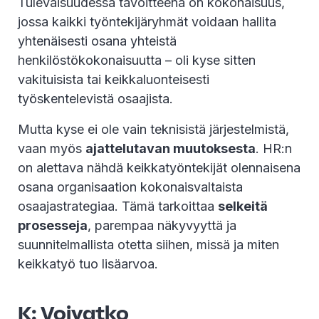
Tulevaisuudessa tavoitteena on kokonaisuus,
jossa kaikki työntekijäryhmät voidaan hallita
yhtenäisesti osana yhteistä
henkilöstökokonaisuutta – oli kyse sitten
vakituisista tai keikkaluonteisesti
työskentelevistä osaajista.
Mutta kyse ei ole vain teknisistä järjestelmistä,
vaan myös
ajattelutavan muutoksesta
. HR:n
on alettava nähdä keikkatyöntekijät olennaisena
osana organisaation kokonaisvaltaista
osaajastrategiaa. Tämä tarkoittaa
selkeitä
prosesseja
, parempaa näkyvyyttä ja
suunnitelmallista otetta siihen, missä ja miten
keikkatyö tuo lisäarvoa.
K: Voivatko