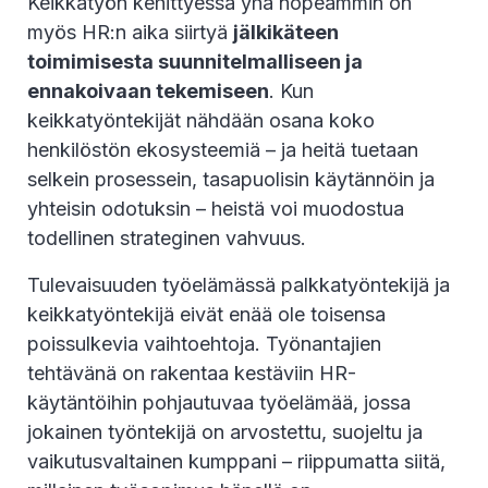
Keikkatyön kehittyessä yhä nopeammin on
myös HR:n aika siirtyä
jälkikäteen
toimimisesta suunnitelmalliseen ja
ennakoivaan tekemiseen
. Kun
keikkatyöntekijät nähdään osana koko
henkilöstön ekosysteemiä – ja heitä tuetaan
selkein prosessein, tasapuolisin käytännöin ja
yhteisin odotuksin – heistä voi muodostua
todellinen strateginen vahvuus.
Tulevaisuuden työelämässä palkkatyöntekijä ja
keikkatyöntekijä eivät enää ole toisensa
poissulkevia vaihtoehtoja. Työnantajien
tehtävänä on rakentaa kestäviin HR-
käytäntöihin pohjautuvaa työelämää, jossa
jokainen työntekijä on arvostettu, suojeltu ja
vaikutusvaltainen kumppani – riippumatta siitä,