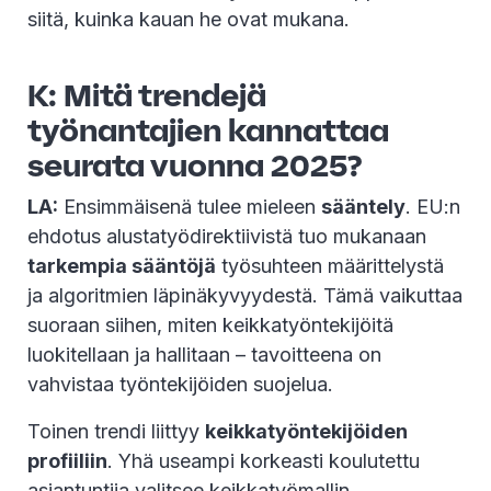
siitä, kuinka kauan he ovat mukana.
K: Mitä trendejä
työnantajien kannattaa
seurata vuonna 2025?
LA:
Ensimmäisenä tulee mieleen
sääntely
. EU:n
ehdotus alustatyödirektiivistä tuo mukanaan
tarkempia sääntöjä
työsuhteen määrittelystä
ja algoritmien läpinäkyvyydestä. Tämä vaikuttaa
suoraan siihen, miten keikkatyöntekijöitä
luokitellaan ja hallitaan – tavoitteena on
vahvistaa työntekijöiden suojelua.
Toinen trendi liittyy
keikkatyöntekijöiden
profiiliin
. Yhä useampi korkeasti koulutettu
asiantuntija valitsee keikkatyömallin