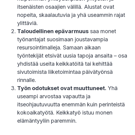
itsenäisten osaajien välillä. Alustat ovat
nopeita, skaalautuvia ja yhä useammin rajat
ylittäviä.
Taloudellinen epävarmuus
saa monet
työnantajat suosimaan joustavampia
resursointimalleja. Samaan aikaan
työntekijät etsivät uusia tapoja ansaita – osa
yhdistää useita keikkatöitä tai kehittää
sivutoimista liiketoimintaa päivätyönsä
rinnalle.
Työn odotukset ovat muuttuneet.
Yhä
useampi arvostaa vapautta ja
itseohjautuvuutta enemmän kuin perinteistä
kokoaikatyötä. Keikkatyö istuu monen
elämäntyyliin paremmin.