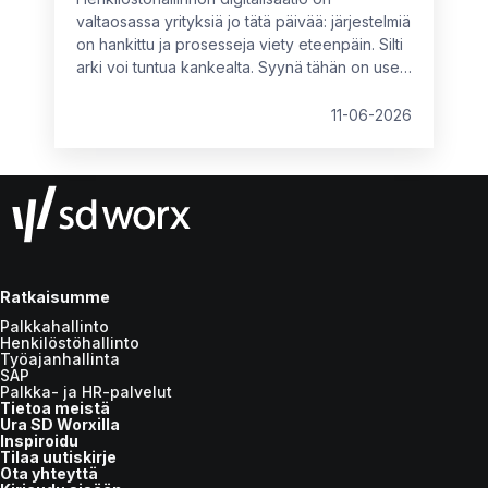
valtaosassa yrityksiä jo tätä päivää: järjestelmiä
on hankittu ja prosesseja viety eteenpäin. Silti
arki voi tuntua kankealta. Syynä tähän on usein
se, että käytössä olevat ratkaisut eivät vastaa
organisaation nykyistä kokoa, rakennetta tai
11-06-2026
tavoitteita. Tällöin piilokustannuksia syntyy
kahdesta suunnasta: tekemättömistä
parannuksista tai vääränlaisista, osittain
toimivista ratkaisuista.
Ratkaisumme
Palkkahallinto
Henkilöstöhallinto
Työajanhallinta
SAP
Palkka- ja HR-palvelut
Tietoa meistä
Ura SD Worxilla
Inspiroidu
Tilaa uutiskirje
Ota yhteyttä