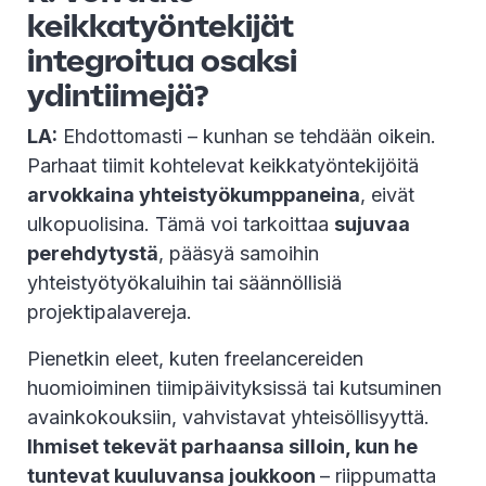
keikkatyöntekijät
integroitua osaksi
ydintiimejä?
LA:
Ehdottomasti – kunhan se tehdään oikein.
Parhaat tiimit kohtelevat keikkatyöntekijöitä
arvokkaina yhteistyökumppaneina
, eivät
ulkopuolisina. Tämä voi tarkoittaa
sujuvaa
perehdytystä
, pääsyä samoihin
yhteistyötyökaluihin tai säännöllisiä
projektipalavereja.
Pienetkin eleet, kuten freelancereiden
huomioiminen tiimipäivityksissä tai kutsuminen
avainkokouksiin, vahvistavat yhteisöllisyyttä.
Ihmiset tekevät parhaansa silloin, kun he
tuntevat kuuluvansa joukkoon
– riippumatta