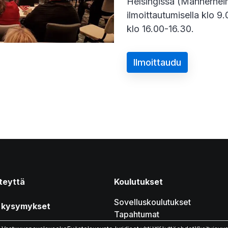
Helsingissä (Mannerheimi
ilmoittautumisella klo 9
klo 16.00-16.30.
Ilmoittaudu
teyttä
Koulutukset
Sovelluskoulutukset
t kysymykset
Tapahtumat