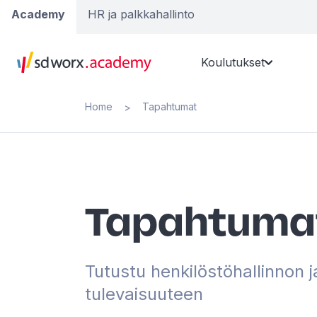
Academy
HR ja palkkahallinto
Koulutukset
Home
Tapahtumat
>
Tapahtuma
Tutustu henkilöstöhallinnon 
tulevaisuuteen