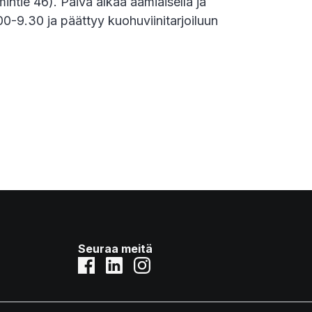
ntie 46). Päivä alkaa aamiaisella ja
.00-9.30 ja päättyy kuohuviinitarjoiluun
Seuraa meitä