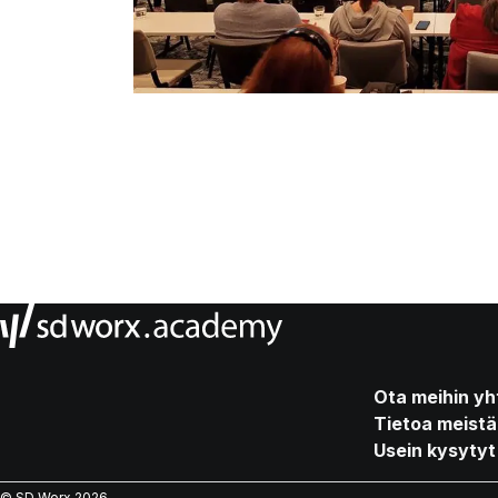
Ota meihin yh
Tietoa meistä
Usein kysyty
© SD Worx
2026