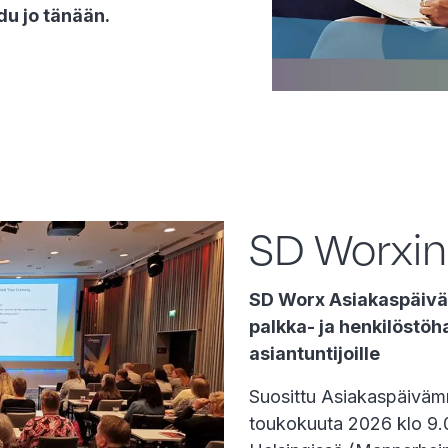
du jo tänään.
SD Worxin
SD Worx Asiakaspäivä 
palkka- ja henkilöstö
asiantuntijoille
Suosittu Asiakaspäivämme
toukokuuta 2026 klo 9.0